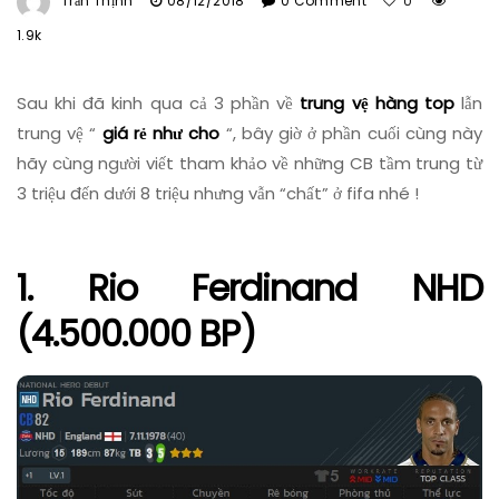
Trần Thịnh
08/12/2018
0 Comment
0
1.9k
Sau khi đã kinh qua cả 3 phần về
trung vệ hàng top
lẫn
trung vệ “
giá rẻ như cho
“, bây giờ ở phần cuối cùng này
hãy cùng người viết tham khảo về những CB tầm trung từ
3 triệu đến dưới 8 triệu nhưng vẫn “chất” ở fifa nhé !
1. Rio Ferdinand NHD
(4.500.000 BP)