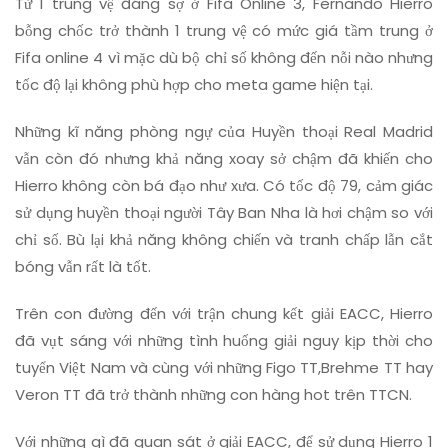
Từ 1 trung vệ đáng sợ ở Fifa Online 3, Fernando Hierro
bỗng chốc trở thành 1 trung vệ có mức giá tầm trung ở
Fifa online 4 vì mặc dù bộ chỉ số không đến nỗi nào nhưng
tốc độ lại không phù hợp cho meta game hiện tại.
Những kĩ năng phòng ngự của Huyền thoại Real Madrid
vẫn còn đó nhưng khả năng xoay sở chậm đã khiến cho
Hierro không còn bá đạo như xưa. Có tốc độ 79, cảm giác
sử dụng huyền thoại người Tây Ban Nha là hơi chậm so với
chỉ số. Bù lại khả năng không chiến và tranh chấp lẫn cắt
bóng vẫn rất là tốt.
Trên con đường đến với trận chung kết giải EACC, Hierro
đã vụt sáng với những tình huống giải nguy kịp thời cho
tuyển Việt Nam và cùng với những Figo TT,Brehme TT hay
Veron TT đã trở thành những con hàng hot trên TTCN.
Với những gì đã quan sát ở giải EACC, để sử dụng Hierro 1