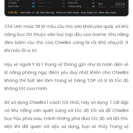
Chế Linh mùa TB là mẫu cầu thủ vừa khôn,vừa quái, và khả
năng bọc lót thuộc vào loại top đầu của Game. Khả năng
đeo bám cầu thủ của Chiellini cũng là rất khó chịu,rất ít
khi mắc lỗi vị trí.
Hậu vệ người Ý là 1 trung vệ thòng gần như là toàn diện về
kĩ năng phòng ngự, điểm yếu duy nhất khiến cho Chiellini
không thể bứt lên làm trung vệ hàng TOP có lẽ là tốc độ
không tốt của mình.
Để sử dụng Chiellini 1 cách tốt nhất, hãy sử dụng 1 CB dập
có khả năng càn quét cùng với tốc độ tốt và để Chiellini
bọc hậu phía sau, tránh những pha đua tốc độ với đối thủ.
Một khi đã quen với việc sử dụng, bạn sẽ thấy Trung vệ