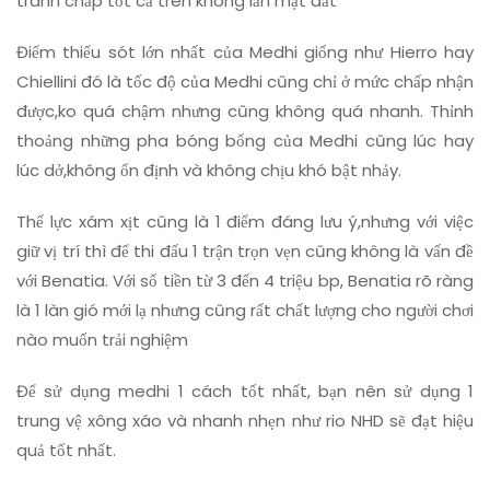
tranh chấp tốt cả trên không lẫn mặt đất
Điểm thiếu sót lớn nhất của Medhi giống như Hierro hay
Chiellini đó là tốc độ của Medhi cũng chỉ ở mức chấp nhận
được,ko quá chậm nhưng cũng không quá nhanh. Thỉnh
thoảng những pha bóng bổng của Medhi cũng lúc hay
lúc dở,không ổn định và không chịu khó bật nhảy.
Thể lực xám xịt cũng là 1 điểm đáng lưu ý,nhưng với việc
giữ vị trí thì để thi đấu 1 trận trọn vẹn cũng không là vấn đề
với Benatia. Với số tiền từ 3 đến 4 triệu bp, Benatia rõ ràng
là 1 làn gió mới lạ nhưng cũng rất chất lượng cho người chơi
nào muốn trải nghiệm
Để sử dụng medhi 1 cách tốt nhất, bạn nên sử dụng 1
trung vệ xông xáo và nhanh nhẹn như rio NHD sẽ đạt hiệu
quả tốt nhất.