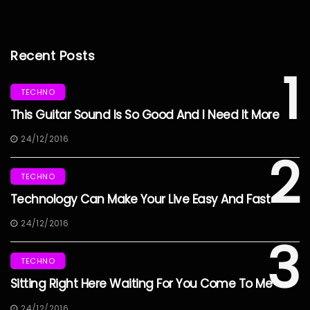
Recent Posts
1
TECHNO
This Guitar Sound Is So Good And I Need It More
24/12/2016
2
TECHNO
Technology Can Make Your Live Easy And Fast
24/12/2016
3
TECHNO
Sitting Right Here Waiting For You Come To Me
24/12/2016