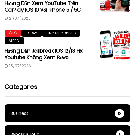
Hướng Dẫn Xem YouTube Trên
CarPlay IOS 10 Với IPhone 5 / 5C
21/07/2026
ÔTÔ
TODAY
UNCATEGORIZED
VIDEO
Hướng Dẫn Jailbreak IOS 12/13 Fix
Youtube Không Xem Được
15/07/2026
Categories
Business
18
Bypass ICloud
5