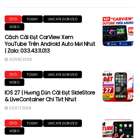
ÔTÔ
TODAY
UNCATEGORIZED
VIDEO
Cách Cài Đặt CarView Xem
YouTube Trên Android Auto Mới Nhất
| Zalo: 033.43.11.013
01/08/2026
ÔTÔ
TODAY
UNCATEGORIZED
VIDEO
IOS 27 | Hướng Dẫn Cài Đặt SideStore
& LiveContainer Chi Tiết Nhất
31/07/2026
ÔTÔ
TODAY
UNCATEGORIZED
VIDEO