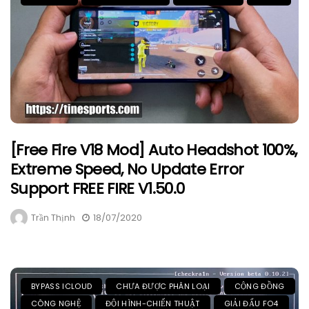
[Free Fire V18 Mod] Auto Headshot 100%,
Extreme Speed, No Update Error
Support FREE FIRE V1.50.0
Trần Thịnh
18/07/2020
BYPASS ICLOUD
CHƯA ĐƯỢC PHÂN LOẠI
CỘNG ĐỒNG
CÔNG NGHỆ
ĐỘI HÌNH-CHIẾN THUẬT
GIẢI ĐẤU FO4