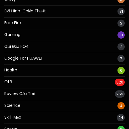
Đội Hình-Chiến Thuật
31
Free Fire
2
Gaming
10
Giải Đấu FO4
2
Google For HUAWEI
7
Health
6
Ôtô
826
Review Cầu Thủ
259
Science
4
Skill-Mẹo
24