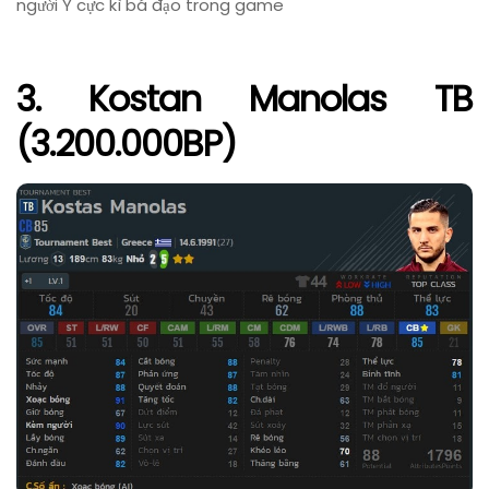
người Ý cực kì bá đạo trong game
3. Kostan Manolas TB
(3.200.000BP)