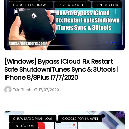
GOOGLE FOR HUAWEI
REVIEW CẦU THỦ
TIN TỨC FO4
[Windows] Bypass ICloud Fix Restart
Safe ShutdowniTunes Sync & 3Utools |
IPhone 8/8Plus 17/7/2020
Trần Thịnh
17/07/2020
CHƯA ĐƯỢC PHÂN LOẠI
GOOGLE FOR HUAWEI
TIN TỨC FO4