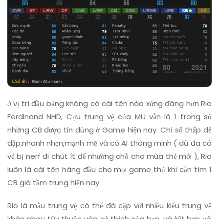
ở vị trí đầu bảng không có cái tên nào xứng đáng hơn Rio
Ferdinand NHD, Cựu trung vệ của MU vẫn là 1 trong số
những CB được tin dùng ở Game hiện nay. Chỉ số thấp dễ
đập,nhanh nhẹn,mạnh mẽ và có AI thông minh ( dù đã có
vẻ bị nerf đi chút ít để nhường chỗ cho mùa thẻ mới ), Rio
luôn là cái tên hàng đầu cho mọi game thủ khi cần tìm 1
CB giá tầm trung hiện nay.
Rio là mẫu trung vệ có thể đá cặp với nhiều kiểu trung vệ
khác nhau tùy thuộc vào sở thích của bạn, và kết hợp với