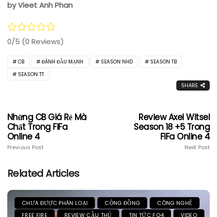
by Vieet Anh Phan
0/5
(0 Reviews)
CB
ĐÁNH ĐẦU MẠNH
SEASON NHD
SEASON TB
SEASON TT
SHARE
Những CB Giá Rẻ Mà
Review Axel Witsel
Chất Trong FiFa
Season 18 +5 Trong
Online 4
FiFa Online 4
Previous Post
Next Post
Related Articles
CHƯA ĐƯỢC PHÂN LOẠI
CỘNG ĐỒNG
CÔNG NGHỆ
FREE FIRE
REVIEW CẦU THỦ
TIN TỨC FO4
VIDEO