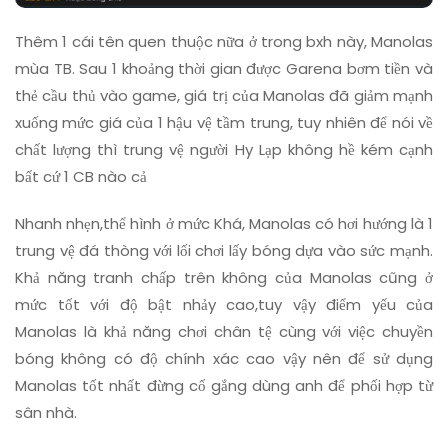
Thêm 1 cái tên quen thuộc nữa ở trong bxh này, Manolas
mùa TB. Sau 1 khoảng thời gian được Garena bơm tiền và
thẻ cầu thủ vào game, giá trị của Manolas đã giảm mạnh
xuống mức giá của 1 hậu vệ tầm trung, tuy nhiên để nói về
chất lượng thì trung vệ người Hy Lạp không hề kém cạnh
bất cứ 1 CB nào cả
Nhanh nhẹn,thể hình ở mức Khá, Manolas có hơi hướng là 1
trung vệ đá thòng với lối chơi lấy bóng dựa vào sức mạnh.
Khả năng tranh chấp trên không của Manolas cũng ở
mức tốt với độ bật nhảy cao,tuy vậy điểm yếu của
Manolas là khả năng chơi chân tệ cùng với việc chuyền
bóng không có độ chính xác cao vậy nên để sử dụng
Manolas tốt nhất đừng cố gắng dùng anh để phối hợp từ
sân nhà.