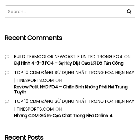
Recent Comments
BUILD TEAMCOLOR NEWCASTLE UNITED TRONG FO4
ON
Đội Hình 4-3-3 FO4 – Sự Hủy Diệt Của Lối Đá Tấn Công
TOP 10 CDM ĐÁNG SỬ DỤNG NHẤT TRONG FO4 HIỆN NAY
| TINESPORTS.COM
ON
Review Petit NHD FO4 – Chiến Binh Không Phổi Nơi Trung
Tuyến
TOP 10 CDM ĐÁNG SỬ DỤNG NHẤT TRONG FO4 HIỆN NAY
| TINESPORTS.COM
ON
Những CDM Giá Rẻ Cực Chất Trong FiFa Online 4
Recent Posts