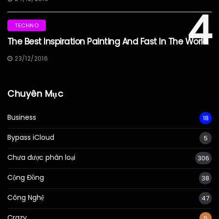
4
TECHNO
The Best Inspiration Painting And Fast In The World
23/12/2016
Chuyên Mục
Business
18
Bypass iCloud
5
Chưa được phân loại
306
Cộng Đồng
38
Công Nghệ
47
Crazy
5