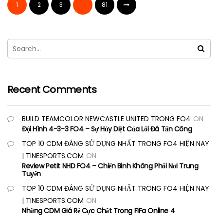
1
2
3
…
81
Recent Comments
BUILD TEAMCOLOR NEWCASTLE UNITED TRONG FO4
ON
Đội Hình 4-3-3 FO4 – Sự Hủy Diệt Của Lối Đá Tấn Công
TOP 10 CDM ĐÁNG SỬ DỤNG NHẤT TRONG FO4 HIỆN NAY
| TINESPORTS.COM
ON
Review Petit NHD FO4 – Chiến Binh Không Phổi Nơi Trung
Tuyến
TOP 10 CDM ĐÁNG SỬ DỤNG NHẤT TRONG FO4 HIỆN NAY
| TINESPORTS.COM
ON
Những CDM Giá Rẻ Cực Chất Trong FiFa Online 4