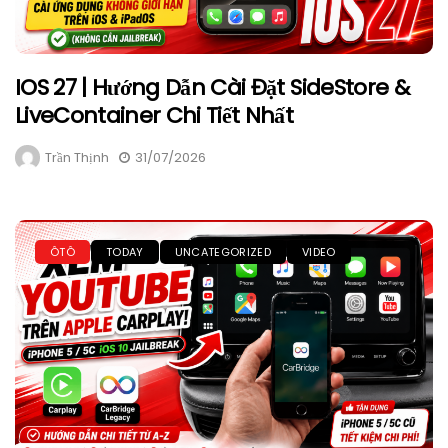
IOS 27 | Hướng Dẫn Cài Đặt SideStore &
LiveContainer Chi Tiết Nhất
Trần Thịnh
31/07/2026
ÔTÔ
TODAY
UNCATEGORIZED
VIDEO