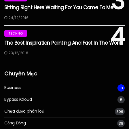
3
Sitting Right Here Waiting For You Come To Me
24/12/2016
4
TECHNO
The Best Inspiration Painting And Fast In The World
23/12/2016
Chuyên Mục
Business
18
Bypass iCloud
5
Chưa được phân loại
306
Cộng Đồng
38