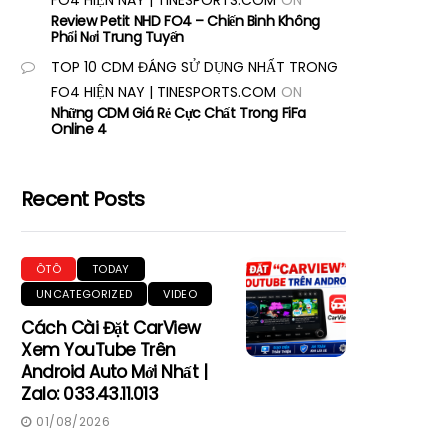
FO4 HIỆN NAY | TINESPORTS.COM
ON
Review Petit NHD FO4 – Chiến Binh Không
Phổi Nơi Trung Tuyến
TOP 10 CDM ĐÁNG SỬ DỤNG NHẤT TRONG
FO4 HIỆN NAY | TINESPORTS.COM
ON
Những CDM Giá Rẻ Cực Chất Trong FiFa
Online 4
Recent Posts
ÔTÔ
TODAY
UNCATEGORIZED
VIDEO
Cách Cài Đặt CarView
Xem YouTube Trên
Android Auto Mới Nhất |
Zalo: 033.43.11.013
01/08/2026