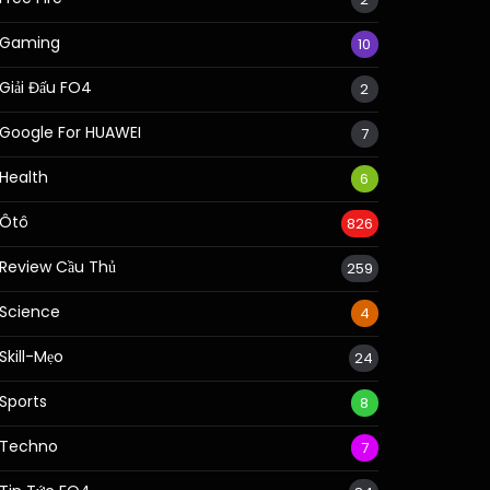
Gaming
10
Giải Đấu FO4
2
Google For HUAWEI
7
Health
6
Ôtô
826
Review Cầu Thủ
259
Science
4
Skill-Mẹo
24
Sports
8
Techno
7