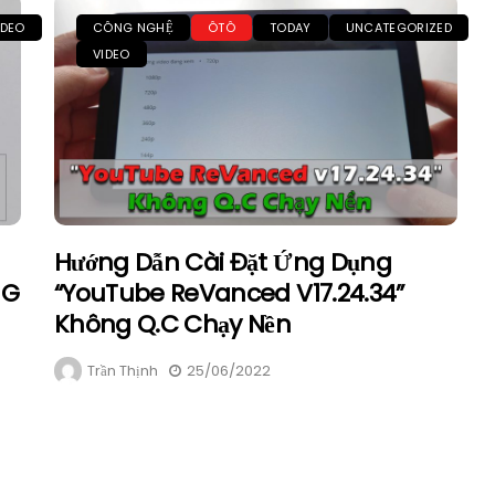
IDEO
CÔNG NGHỆ
ÔTÔ
TODAY
UNCATEGORIZED
VIDEO
Hướng Dẫn Cài Đặt Ứng Dụng
NG
“YouTube ReVanced V17.24.34”
Không Q.C Chạy Nền
Trần Thịnh
25/06/2022