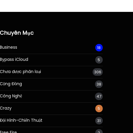
Chuyên Mục
Business
18
Bypass iCloud
5
Chưa được phân loại
306
Cộng Đồng
38
Công Nghệ
47
Crazy
5
Đội Hình-Chiến Thuật
31
Free Fire
2