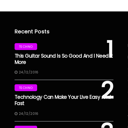
Recent Posts
1
TECHNO
This Guitar Sound Is So Good And I Need It
More
24/12/2016
2
TECHNO
Technology Can Make Your Live Easy And
Fast
24/12/2016