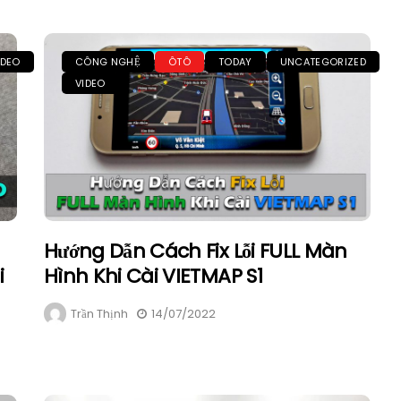
IDEO
CÔNG NGHỆ
ÔTÔ
TODAY
UNCATEGORIZED
VIDEO
Hướng Dẫn Cách Fix Lỗi FULL Màn
i
Hình Khi Cài VIETMAP S1
Trần Thịnh
14/07/2022