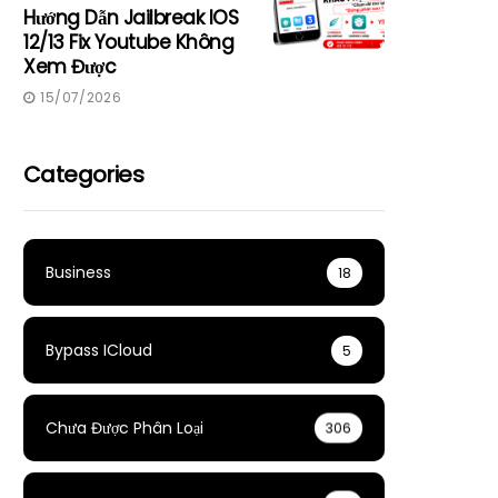
Hướng Dẫn Jailbreak IOS
12/13 Fix Youtube Không
Xem Được
15/07/2026
Categories
Business
18
Bypass ICloud
5
Chưa Được Phân Loại
306