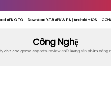
oad APK Ô TÔ
Download Y.T.B APK & IPA | Android + IOS
CÔN
Công Nghệ
áy chơi các game esports, review chất lượng sản phẩm công 