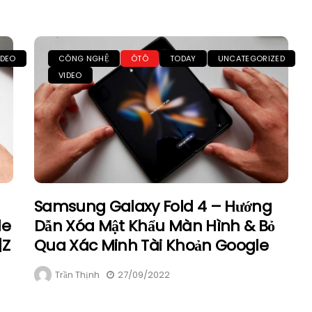
IDEO
CÔNG NGHỆ
ÔTÔ
TODAY
UNCATEGORIZED
VIDEO
Samsung Galaxy Fold 4 – Hướng
le
Dẫn Xóa Mật Khẩu Màn Hình & Bỏ
|Z
Qua Xác Minh Tài Khoản Google
Trần Thịnh
27/09/2022