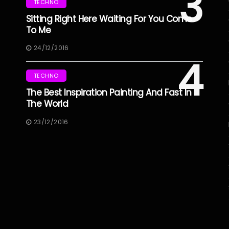
3
TECHNO
Sitting Right Here Waiting For You Come
To Me
24/12/2016
4
TECHNO
The Best Inspiration Painting And Fast In
The World
23/12/2016