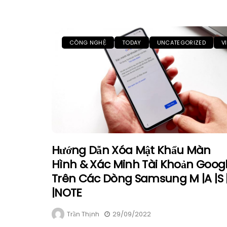
CÔNG NGHỆ
TODAY
UNCATEGORIZED
V
Hướng Dẫn Xóa Mật Khẩu Màn
Hình & Xác Minh Tài Khoản Goog
Trên Các Dòng Samsung M |A |S 
|NOTE
Trần Thịnh
29/09/2022