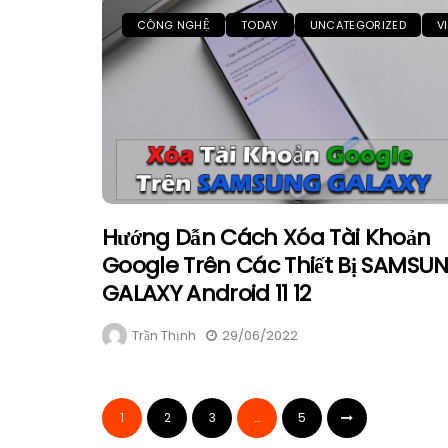
CÔNG NGHỆ
TODAY
UNCATEGORIZED
V
Hướng Dẫn Cách Xóa Tài Khoản
Google Trên Các Thiết Bị SAMSU
GALAXY Android 11 12
Trần Thịnh
29/06/2022
1
2
3
…
5