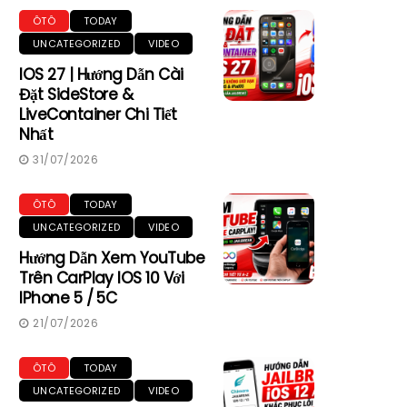
ÔTÔ
TODAY
UNCATEGORIZED
VIDEO
IOS 27 | Hướng Dẫn Cài
Đặt SideStore &
LiveContainer Chi Tiết
Nhất
31/07/2026
ÔTÔ
TODAY
UNCATEGORIZED
VIDEO
Hướng Dẫn Xem YouTube
Trên CarPlay IOS 10 Với
IPhone 5 / 5C
21/07/2026
ÔTÔ
TODAY
UNCATEGORIZED
VIDEO