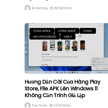
Bi Gaming
15/08/2024
CỘNG ĐỒNG
CÔNG NGHỆ
TODAY
UNCATEGORIZED
VIDEO
Hướng Dẫn Cài Của Hàng Play
Store, File APK Lên Windows 11
Không Cần Trình Giả Lập
Trần Thịnh
07/10/2022