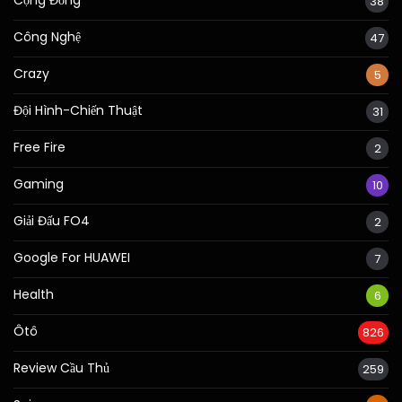
38
Công Nghệ
47
Crazy
5
Đội Hình-Chiến Thuật
31
Free Fire
2
Gaming
10
Giải Đấu FO4
2
Google For HUAWEI
7
Health
6
Ôtô
826
Review Cầu Thủ
259