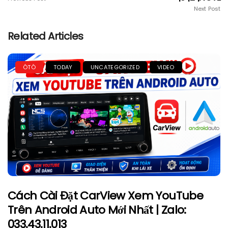
Next Post
Related Articles
ÔTÔ
TODAY
UNCATEGORIZED
VIDEO
Cách Cài Đặt CarView Xem YouTube
Trên Android Auto Mới Nhất | Zalo:
033.43.11.013