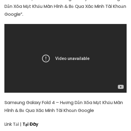
–
Dẫn Xóa Mật Khẩu Màn Hình & Bỏ Qua Xác Minh Tài Khoản
Hướng
Google”.
Dẫn
Xóa
Mật
Khẩu
Màn
Hình
&
Bỏ
Qua
Xác
Minh
Tài
Khoản
Google
Samsung Galaxy Fold 4 – Hướng Dẫn Xóa Mật Khẩu Màn
Hình & Bỏ Qua Xác Minh Tài Khoản Google
Link Tải |
Tại Đây