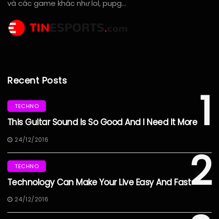
và các game khác như lol, pupg…
Recent Posts
1
TECHNO
This Guitar Sound Is So Good And I Need It More
24/12/2016
2
TECHNO
Technology Can Make Your Live Easy And Fast
24/12/2016