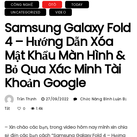
CÔNG NGHỆ
ÔTÔ
TODAY
UNCATEGORIZED
VIDEO
Samsung Galaxy Fold
4 – Hướng Dẫn Xóa
Mật Khẩu Màn Hình &
Bỏ Qua Xác Minh Tài
Khoản Google
Trần Thịnh
27/09/2022
Chức Năng Bình Luận Bị
Ở
Tắt
1.4k
0
Samsung
Galaxy
– Xin chào các bạn, trong video hôm nay mình xin chia
Fold
4
sẽ đến các bạn cách “Samsung Galaxy Fold 4 – Hướng