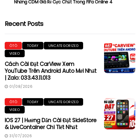
Những CDM Giá Rẻ Cực Chất Trong FiFa Online 4
Recent Posts
ÔTÔ
TODAY
UNCATEGORIZED
VIDEO
Cách Cài Đặt CarView Xem
YouTube Trên Android Auto Mới Nhất
| Zalo: 033.43.11.013
01/08/2026
ÔTÔ
TODAY
UNCATEGORIZED
VIDEO
IOS 27 | Hướng Dẫn Cài Đặt SideStore
& LiveContainer Chi Tiết Nhất
31/07/2026