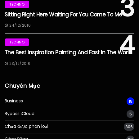
3
TECHNO
Sitting Right Here Waiting For You Come To Me
24/12/2016
4
TECHNO
The Best Inspiration Painting And Fast In The World
23/12/2016
Chuyên Mục
Business
18
Bypass iCloud
5
Chưa được phân loại
306
Cộng Đồng