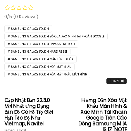
0/5
(0 Reviews)
SAMSUNG GALAXY FOLD 4
SAMSUNG GALAXY FOLD 4 BỎ QUA XÁC MINH TÀI KHOẢN GOOGLE
SAMSUNG GALAXY FOLD 4 BYPASS FRP LOCK
SAMSUNG GALAXY FOLD 4 HARD RESET
SAMSUNG GALAXY FOLD 4 MÀN HÌNH KHÓA
SAMSUNG GALAXY FOLD 4 XÓA MẬT KHẨU
SAMSUNG GALAXY FOLD 4 XÓA MẬT KHẨU MÀN HÌNH
SHARE
Cập Nhật Bản 22.3.0
Hướng Dẫn Xóa Mật
Mới Nhất Ứng Dụng
Khẩu Màn Hình &
Bản Đồ Có Hỗ Trợ Giới
Xác Minh Tài Khoản
Hạn Tốc Độ Như
Google Trên Các
Vietmap, Navitel
Dòng Samsung M |A
|S |Z |NOTE
Previous Post