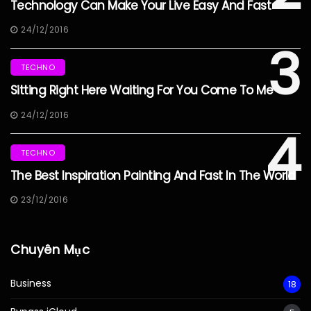
Technology Can Make Your Live Easy And Fast
24/12/2016
3
TECHNO
Sitting Right Here Waiting For You Come To Me
24/12/2016
4
TECHNO
The Best Inspiration Painting And Fast In The World
23/12/2016
Chuyên Mục
Business
18