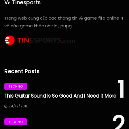
Về Tinesports
Trang web cung cấp các thông tin về game fifa online 4
và các game khác như lol, pupg…
Recent Posts
1
TECHNO
This Guitar Sound Is So Good And I Need It More
24/12/2016
2
TECHNO