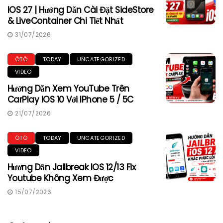
IOS 27 | Hướng Dẫn Cài Đặt SideStore
& LiveContainer Chi Tiết Nhất
31/07/2026
ÔTÔ
TODAY
UNCATEGORIZED
VIDEO
Hướng Dẫn Xem YouTube Trên
CarPlay IOS 10 Với IPhone 5 / 5C
21/07/2026
ÔTÔ
TODAY
UNCATEGORIZED
VIDEO
Hướng Dẫn Jailbreak IOS 12/13 Fix
Youtube Không Xem Được
15/07/2026