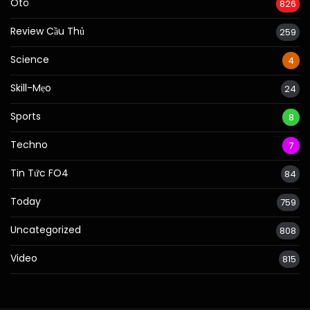
Ôtô
826
Review Cầu Thủ
259
Science
4
Skill-Mẹo
24
Sports
8
Techno
7
Tin Tức FO4
84
Today
759
Uncategorized
808
Video
815