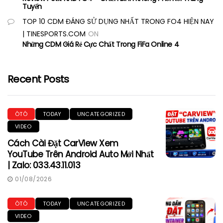
Tuyến
TOP 10 CDM ĐÁNG SỬ DỤNG NHẤT TRONG FO4 HIỆN NAY
| TINESPORTS.COM
ON
Những CDM Giá Rẻ Cực Chất Trong FiFa Online 4
Recent Posts
ÔTÔ
TODAY
UNCATEGORIZED
VIDEO
Cách Cài Đặt CarView Xem
YouTube Trên Android Auto Mới Nhất
| Zalo: 033.43.11.013
01/08/2026
ÔTÔ
TODAY
UNCATEGORIZED
VIDEO