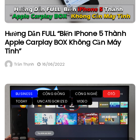
Hướng Dẫn FULL “Biến IPhone 5 Thành
Apple Carplay BOX Không Cần Máy
Tính”
Trần Thịnh
16/06/2022
BUSINESS
CỘNG ĐỒNG
CÔNG NGHỆ
ÔTÔ
TODAY
UNCATEGORIZED
VIDEO