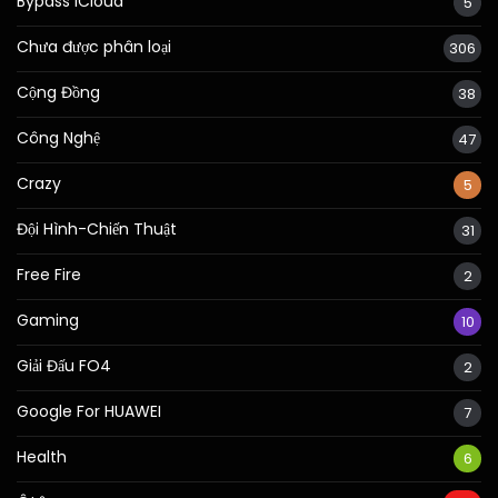
Bypass iCloud
5
Chưa được phân loại
306
Cộng Đồng
38
Công Nghệ
47
Crazy
5
Đội Hình-Chiến Thuật
31
Free Fire
2
Gaming
10
Giải Đấu FO4
2
Google For HUAWEI
7
Health
6