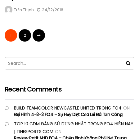
Trần Thịnh
24/12/2016
1
2
Recent Comments
BUILD TEAMCOLOR NEWCASTLE UNITED TRONG FO4
ON
Đội Hình 4-3-3 FO4 – Sự Hủy Diệt Của Lối Đá Tấn Công
TOP 10 CDM ĐÁNG SỬ DỤNG NHẤT TRONG FO4 HIỆN NAY
| TINESPORTS.COM
ON
Review Petit NHD FO4 – Chiến Binh Không Phổi Nơi Trung