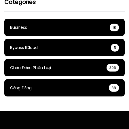
Categories
Business
18
Bypass ICloud
5
Chưa Được Phân Loại
306
Cộng Đồng
38