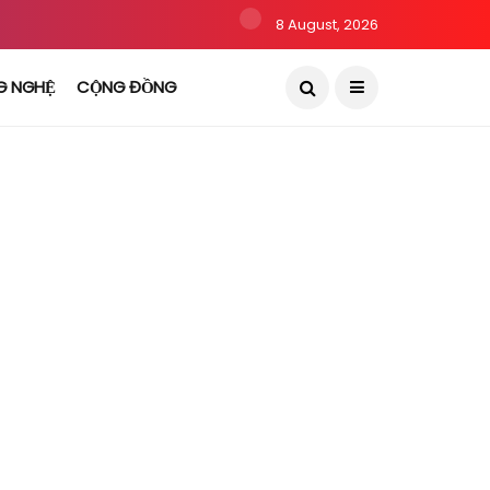
8 August, 2026
G NGHỆ
CỘNG ĐỒNG