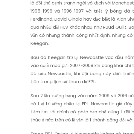
là đối thủ cạnh tranh ngôi vô địch với Manchest
1995-1996 và 1996-1997 với triết lý bóng đ
Ferdinand, David Ginola hay đặc biệt là Alan S
qua nhiều đời HLV khác nhau như Ruud Gullit,
vẫn có những thành công nhất định, nhưng có 
Keegan.
Sau đó Keegan trở lại Newcastle vào đầu năm
vào cuối mùa giải 2007-2008 khi công khai chỉ 
đó của Newcastle, khi đội bóng này dưới trướ
tiên trong lịch sử tham dự EPL.
Sau 2 lần xuống hạng vào năm 2009 và 2016 c
có 1 vị trí vững chắc tại EPL. Newcastle giờ đ
tiềm lực tài chính có phần hạn chế cùng 1 đội 
thúc ở nửa trên có lẽ vẫn là 1 thành công đối với
Trong FIFA Online 4, Newcastle không có tro