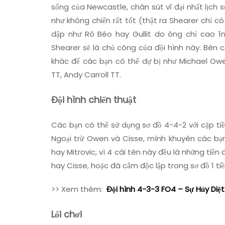
sống của Newcastle, chân sút vĩ đại nhất lịch 
như không chiến rất tốt (thật ra Shearer chỉ c
dập như Rô Béo hay Gullit do ông chỉ cao 1
Shearer sẽ là chủ công của đội hình này. Bên
khác để các bạn có thể dự bị như Michael Owe
TT, Andy Carroll TT.
Đội hình chiến thuật
Các bạn có thể sử dụng sơ đồ 4-4-2 với cặp ti
Ngoại trừ Owen và Cisse, mình khuyên các bạn
hay Mitrovic, vì 4 cái tên này đều là những ti
hay Cisse, hoặc đá cắm độc lập trong sơ đồ 1 ti
>> Xem thêm:
Đội hình 4-3-3 FO4 – Sự Hủy Diệ
Lối chơi