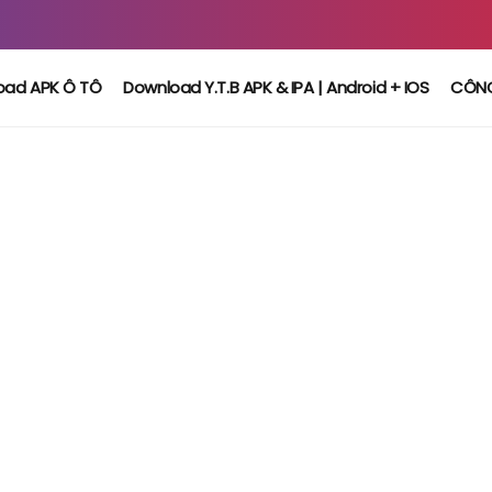
oad APK Ô TÔ
Download Y.T.B APK & IPA | Android + IOS
CÔN