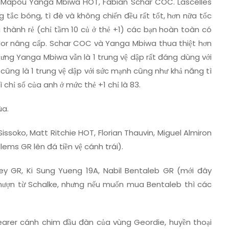
, Mapou Yanga Mbiwa HOT, Fabian Schar COC. Lascelles
 tắc bóng, tì đè và không chiến đều rất tốt, hơn nữa tốc
iá thành rẻ (chỉ tầm 10 củ ở thẻ +1) các bạn hoàn toàn có
lor nâng cấp. Schar COC và Yanga Mbiwa thua thiệt hơn
hưng Yanga Mbiwa vẫn là 1 trung vệ dập rất đáng dùng với
cũng là 1 trung vệ dập với sức mạnh cũng như khả năng tì
 chỉ số của anh ở mức thẻ +1 chỉ là 83.
ùa.
issoko, Matt Ritchie HOT, Florian Thauvin, Miguel Almiron
ems GR lên đá tiền vệ cánh trái).
vey GR, Ki Sung Yueng 19A, Nabil Bentaleb GR (mới đây
ượn từ Schalke, nhưng nếu muốn mua Bentaleb thì các
hearer cánh chim đầu đàn của vùng Geordie, huyền thoại