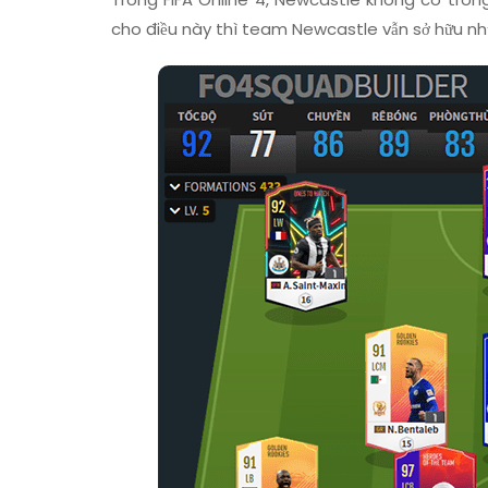
cho điều này thì team Newcastle vẫn sở hữu nhữ