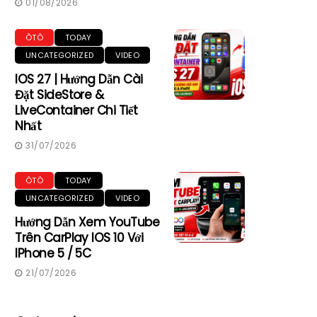
01/08/2026
ÔTÔ
TODAY
UNCATEGORIZED
VIDEO
IOS 27 | Hướng Dẫn Cài
Đặt SideStore &
LiveContainer Chi Tiết
Nhất
31/07/2026
ÔTÔ
TODAY
UNCATEGORIZED
VIDEO
Hướng Dẫn Xem YouTube
Trên CarPlay IOS 10 Với
IPhone 5 / 5C
21/07/2026