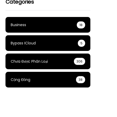
Categories
Business
18
Bypass ICloud
5
Chưa Được Phân Loại
306
Cộng Đồng
38