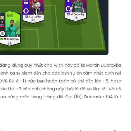
đáng dùng duy nhất cho vị trí này đó là Martin Dubravka
vì anh ta sẽ đem đến cho các bạn sự an tâm nhất định nơi
(OVR 84 ở +1) các bạn hoàn toàn có thể đập lên +5, hoặc
ức thẻ +3 của anh chàng này thôi là đã ảo lắm rồi. Với bộ
cao cùng mức lương tương đối đẹp (10), Dubravka 19A là 1