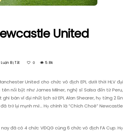
ewcastle United
Ở
Luận Bị Tắt
5.8k
0
Build
Teamcolor
Newcastle
Manchester United cho chức vô địch EPL dưới thời HLV đại
United
 tên nổi bật như James Milner, nghệ sĩ Salsa đến từ Peru,
Trong
hi bàn vĩ đại nhất lịch sử EPL Alan Shearer, họ từng 2 lần
FO4
đã trở lại mạnh mẽ… Họ chính là “Chích Choè” Newcastle
 nay đã có 4 chức VĐQG cùng 6 chức vô địch FA Cup. Họ