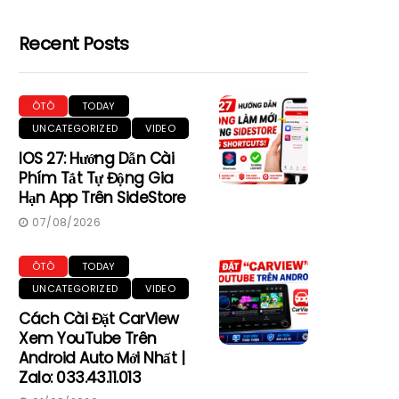
Recent Posts
ÔTÔ
TODAY
UNCATEGORIZED
VIDEO
IOS 27: Hướng Dẫn Cài
Phím Tắt Tự Động Gia
Hạn App Trên SideStore
07/08/2026
ÔTÔ
TODAY
UNCATEGORIZED
VIDEO
Cách Cài Đặt CarView
Xem YouTube Trên
Android Auto Mới Nhất |
Zalo: 033.43.11.013