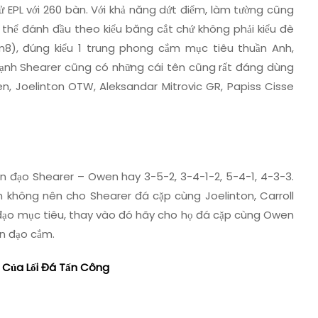
sử EPL với 260 bàn. Với khả năng dứt điểm, làm tường cũng
ó thể đánh đầu theo kiểu băng cắt chứ không phải kiểu đè
m8), đúng kiểu 1 trung phong cắm mục tiêu thuần Anh,
 cạnh Shearer cũng có những cái tên cũng rất đáng dùng
n, Joelinton OTW, Aleksandar Mitrovic GR, Papiss Cisse
ền đạo Shearer – Owen hay 3-5-2, 3-4-1-2, 5-4-1, 4-3-3.
 không nên cho Shearer đá cặp cùng Joelinton, Carroll
ền đạo mục tiêu, thay vào đó hãy cho họ đá cặp cùng Owen
ền đạo cắm.
t Của Lối Đá Tấn Công