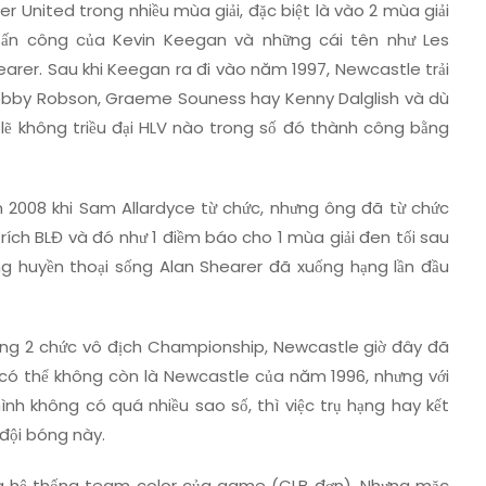
er United trong nhiều mùa giải, đặc biệt là vào 2 mùa giải
á tấn công của Kevin Keegan và những cái tên như Les
hearer. Sau khi Keegan ra đi vào năm 1997, Newcastle trải
 Bobby Robson, Graeme Souness hay Kenny Dalglish và dù
lẽ không triều đại HLV nào trong số đó thành công bằng
 2008 khi Sam Allardyce từ chức, nhưng ông đã từ chức
trích BLĐ và đó như 1 điềm báo cho 1 mùa giải đen tối sau
ng huyền thoại sống Alan Shearer đã xuống hạng lần đầu
ùng 2 chức vô địch Championship, Newcastle giờ đây đã
ây có thể không còn là Newcastle của năm 1996, nhưng với
hình không có quá nhiều sao số, thì việc trụ hạng hay kết
 đội bóng này.
ng hệ thống team color của game (CLB đơn). Nhưng mặc