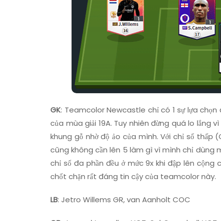
GK
: Teamcolor Newcastle chỉ có 1 sự lựa chọn 
của mùa giải 19A. Tuy nhiên đừng quá lo lắng 
khung gỗ nhờ độ ảo của mình. Với chỉ số thấp 
cũng không cần lên 5 làm gì vì mình chỉ dùng m
chỉ số đa phần đều ở mức 9x khi đập lên cộng 
chốt chặn rất đáng tin cậy của teamcolor này.
LB
: Jetro Willems GR, van Aanholt COC