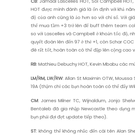
CB
: Jamaal Lascelles HOT, Sol Campbell HOT
HOT được mình đánh giá là ổn định với khả năng
độ của anh cũng là ảo hơn so với chỉ số. Với g
thể mua tầm +3 trở lên để buff thêm team co
so với Lascelles và Campbell ở khoản tốc độ, n
quyết đoán lên đến 97 ở thẻ +1, còn Schar COC 
đè rất tốt, hoàn toàn có thể đập lên cộng cao vì
RB
: Mathieu Debuchy HOT, Kevin Mbabu các m
LM/RM, LW/RW
: Allan St Maximin OTW, Moussa S
19A (thậm chí các bạn hoàn toàn có thể đẩy Will
CM
: James Milner TC, Wijnaldum, Jonjo Shel
Bentaleb đã gia nhập Newcastle theo dạng m
bạn phải đợi đợt update tiếp theo).
ST
: không thể không nhắc đến cái tên Alan S