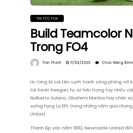
TIN TỨC FO4
Build Teamcolor N
Trong FO4
Trần Thịnh
11/03/2020
Chức Năng Bình 
Họ từng là cái tên cạnh tranh sòng phẳng với 
tài Kevin Keegan, họ sở hữu trong tay nhiều cái
Nolberto Solano, Obafemi Martins hay chân sút g
xuống hạng tại EPL trong những năm qua nhưng 
United.
Thành lập vào năm 1892, Newcastle United đến