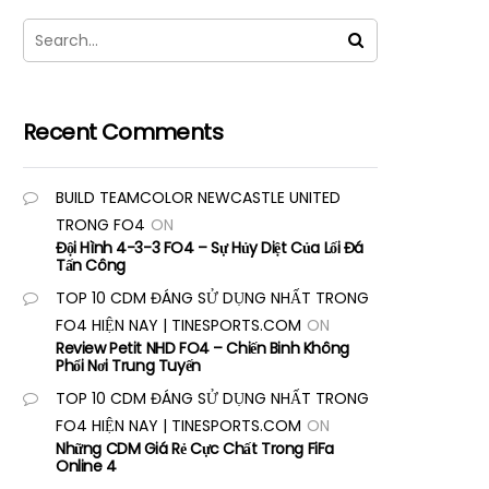
Recent Comments
BUILD TEAMCOLOR NEWCASTLE UNITED
TRONG FO4
ON
Đội Hình 4-3-3 FO4 – Sự Hủy Diệt Của Lối Đá
Tấn Công
TOP 10 CDM ĐÁNG SỬ DỤNG NHẤT TRONG
FO4 HIỆN NAY | TINESPORTS.COM
ON
Review Petit NHD FO4 – Chiến Binh Không
Phổi Nơi Trung Tuyến
TOP 10 CDM ĐÁNG SỬ DỤNG NHẤT TRONG
FO4 HIỆN NAY | TINESPORTS.COM
ON
Những CDM Giá Rẻ Cực Chất Trong FiFa
Online 4