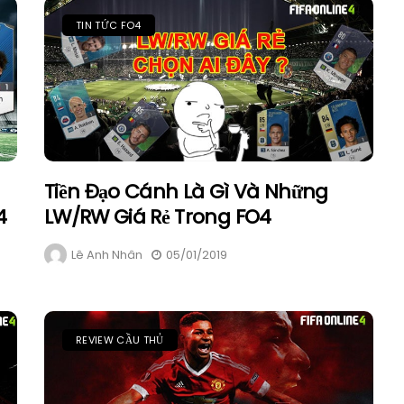
TIN TỨC FO4
Tiền Đạo Cánh Là Gì Và Những
4
LW/RW Giá Rẻ Trong FO4
Lê Anh Nhân
05/01/2019
REVIEW CẦU THỦ