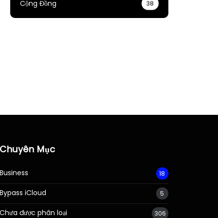
Cộng Đồng
38
Chuyên Mục
Business
18
Bypass iCloud
5
Chưa được phân loại
306