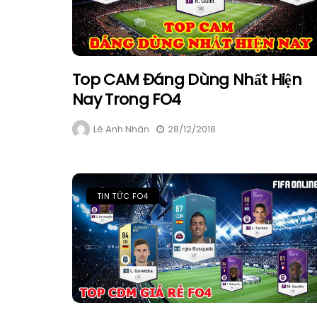
Top CAM Đáng Dùng Nhất Hiện
Nay Trong FO4
Lê Anh Nhân
28/12/2018
TIN TỨC FO4