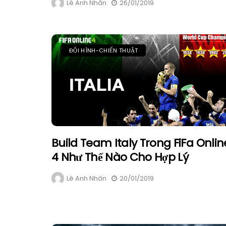
Lê Anh Nhân
26/01/2019
ĐỘI HÌNH-CHIẾN THUẬT
Build Team Italy Trong FiFa Onlin
4 Như Thế Nào Cho Hợp Lý
Lê Anh Nhân
20/01/2019