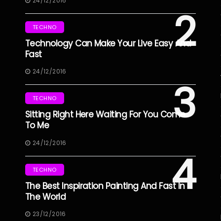
24/12/2016
2
TECHNO
Technology Can Make Your Live Easy And
Fast
24/12/2016
3
TECHNO
Sitting Right Here Waiting For You Come
To Me
24/12/2016
4
TECHNO
The Best Inspiration Painting And Fast In
The World
23/12/2016