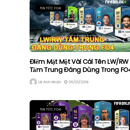
TIN TỨC FO4
Điểm Mặt Một Vài Cái Tên LW/RW
Tầm Trung Đáng Dùng Trong FO
Lê Anh Nhân
05/01/2019
TIN TỨC FO4