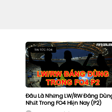
TIN TỨC FO4
Đâu Là Những LW/RW Đáng Dùn
Nhất Trong FO4 Hiện Nay (P2)