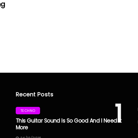
ng
Recent Posts
1
TECHNO
This Guitar Sound Is So Good And I Need It
More