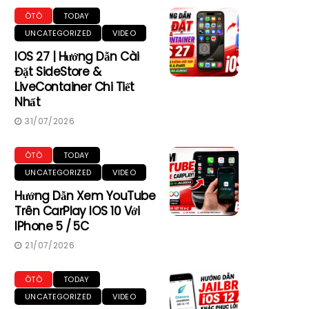
ÔTÔ
TODAY
UNCATEGORIZED
VIDEO
IOS 27 | Hướng Dẫn Cài
Đặt SideStore &
LiveContainer Chi Tiết
Nhất
31/07/2026
ÔTÔ
TODAY
UNCATEGORIZED
VIDEO
Hướng Dẫn Xem YouTube
Trên CarPlay IOS 10 Với
IPhone 5 / 5C
21/07/2026
ÔTÔ
TODAY
UNCATEGORIZED
VIDEO