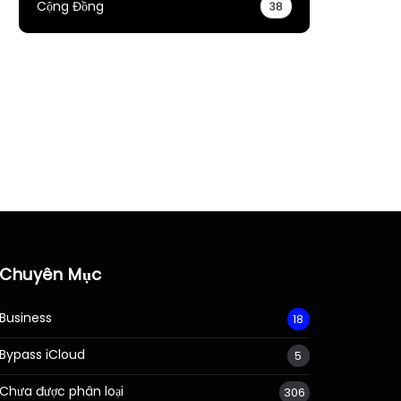
Cộng Đồng
38
Chuyên Mục
Business
18
Bypass iCloud
5
Chưa được phân loại
306