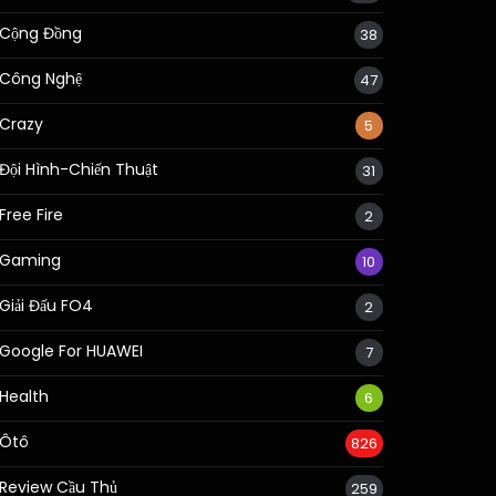
Cộng Đồng
38
Công Nghệ
47
Crazy
5
Đội Hình-Chiến Thuật
31
Free Fire
2
Gaming
10
Giải Đấu FO4
2
Google For HUAWEI
7
Health
6
Ôtô
826
Review Cầu Thủ
259