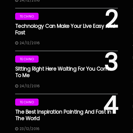
24/12/2016
2
TECHNO
Technology Can Make Your Live Easy And
Fast
24/12/2016
3
TECHNO
Sitting Right Here Waiting For You Come
To Me
24/12/2016
4
TECHNO
The Best Inspiration Painting And Fast In
The World
23/12/2016