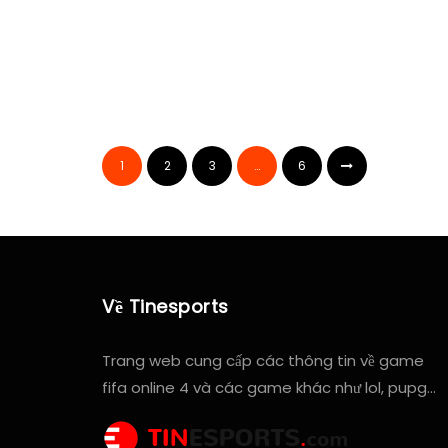
1
2
3
…
6
Về Tinesports
Trang web cung cấp các thông tin về game
fifa online 4 và các game khác như lol, pupg…