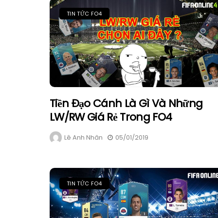
TIN TỨC FO4
Tiền Đạo Cánh Là Gì Và Những
LW/RW Giá Rẻ Trong FO4
Lê Anh Nhân
05/01/2019
TIN TỨC FO4