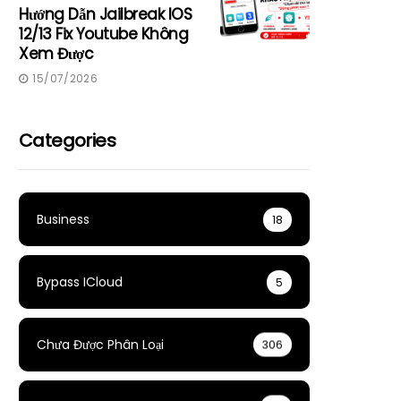
Hướng Dẫn Jailbreak IOS
12/13 Fix Youtube Không
Xem Được
15/07/2026
Categories
Business
18
Bypass ICloud
5
Chưa Được Phân Loại
306