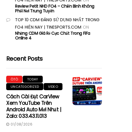
FO4 HIỆN NAY | TINESPORTS.COM
ON
Review Petit NHD FO4 – Chiến Binh Không
Phổi Nơi Trung Tuyến
TOP 10 CDM ĐÁNG SỬ DỤNG NHẤT TRONG
FO4 HIỆN NAY | TINESPORTS.COM
ON
Những CDM Giá Rẻ Cực Chất Trong FiFa
Online 4
Recent Posts
ÔTÔ
TODAY
UNCATEGORIZED
VIDEO
Cách Cài Đặt CarView
Xem YouTube Trên
Android Auto Mới Nhất |
Zalo: 033.43.11.013
01/08/2026