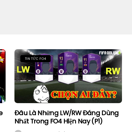
TIN TỨC FO4
e
Đâu Là Những LW/RW Đáng Dùng
Nhất Trong FO4 Hiện Nay (P1)