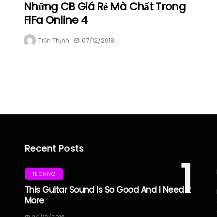
Những CB Giá Rẻ Mà Chất Trong
FiFa Online 4
Trần Thịnh
07/12/2018
Recent Posts
1
TECHNO
This Guitar Sound Is So Good And I Need It
More