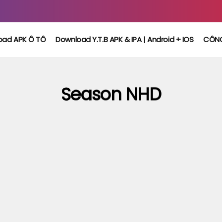
oad APK Ô TÔ
Download Y.T.B APK & IPA | Android + IOS
CÔN
Season NHD