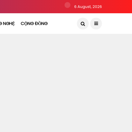
6 August, 2026
G NGHỆ
CỘNG ĐỒNG