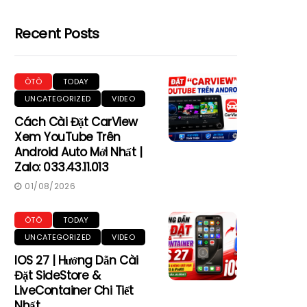
Recent Posts
ÔTÔ
TODAY
UNCATEGORIZED
VIDEO
Cách Cài Đặt CarView
Xem YouTube Trên
Android Auto Mới Nhất |
Zalo: 033.43.11.013
01/08/2026
ÔTÔ
TODAY
UNCATEGORIZED
VIDEO
IOS 27 | Hướng Dẫn Cài
Đặt SideStore &
LiveContainer Chi Tiết
Nhất