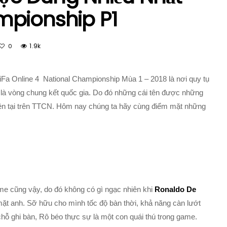
mpionship P1
1.9k
0
iFa Online 4 National Championship Mùa 1 – 2018 là nơi quy tụ
t là vòng chung kết quốc gia. Do đó những cái tên được những
hiện tại trên TTCN. Hôm nay chúng ta hãy cùng điểm mặt những
ame cũng vậy, do đó không có gì ngạc nhiên khi
Ronaldo De
mặt anh. Sỡ hữu cho mình tốc độ bàn thời, khả năng càn lướt
 chỗ ghi bàn, Rô béo thực sự là một con quái thú trong game.