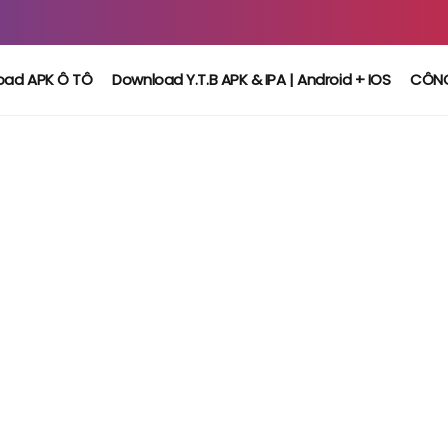
oad APK Ô TÔ
Download Y.T.B APK & IPA | Android + IOS
CÔN