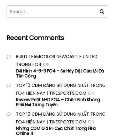
Recent Comments
BUILD TEAMCOLOR NEWCASTLE UNITED
TRONG FO4
ON
Đội Hình 4-3-3 FO4 – Sự Hủy Diệt Của Lối Đá
Tấn Công
TOP 10 CDM ĐÁNG SỬ DỤNG NHẤT TRONG
FO4 HIỆN NAY | TINESPORTS.COM
ON
Review Petit NHD FO4 – Chiến Binh Không
Phổi Nơi Trung Tuyến
TOP 10 CDM ĐÁNG SỬ DỤNG NHẤT TRONG
FO4 HIỆN NAY | TINESPORTS.COM
ON
Những CDM Giá Rẻ Cực Chất Trong FiFa
Online 4