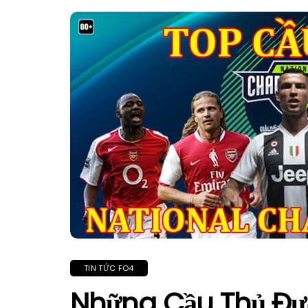
TIN TỨC FO4
Những Cầu Thủ Đư