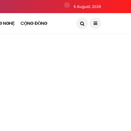
6 August, 2026
G NGHỆ
CỘNG ĐỒNG