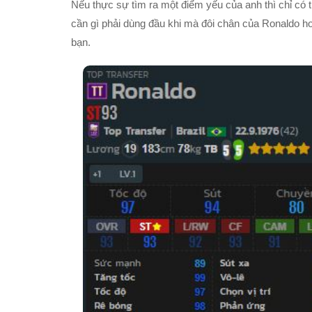
Nếu thực sự tìm ra một điểm yếu của anh thì chỉ có
cần gì phải dùng đầu khi mà đôi chân của Ronaldo ho
bạn.