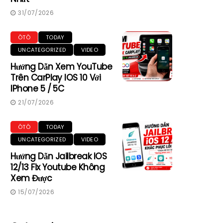
31/07/2026
ÔTÔ
TODAY
UNCATEGORIZED
VIDEO
Hướng Dẫn Xem YouTube
Trên CarPlay IOS 10 Với
IPhone 5 / 5C
21/07/2026
ÔTÔ
TODAY
UNCATEGORIZED
VIDEO
Hướng Dẫn Jailbreak IOS
12/13 Fix Youtube Không
Xem Được
15/07/2026