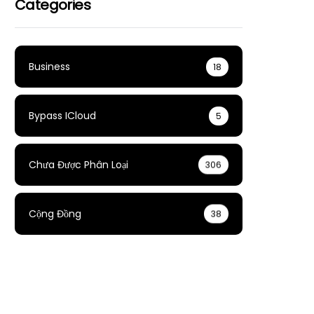
Categories
Business
18
Bypass ICloud
5
Chưa Được Phân Loại
306
Cộng Đồng
38