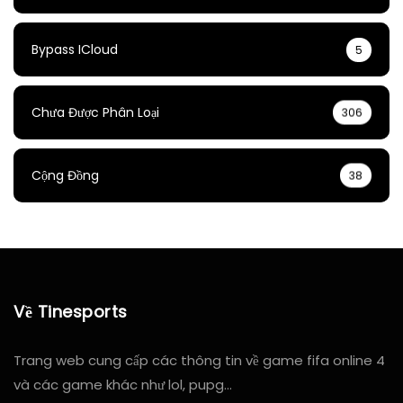
Bypass ICloud
5
Chưa Được Phân Loại
306
Cộng Đồng
38
Về Tinesports
Trang web cung cấp các thông tin về game fifa online 4
và các game khác như lol, pupg…