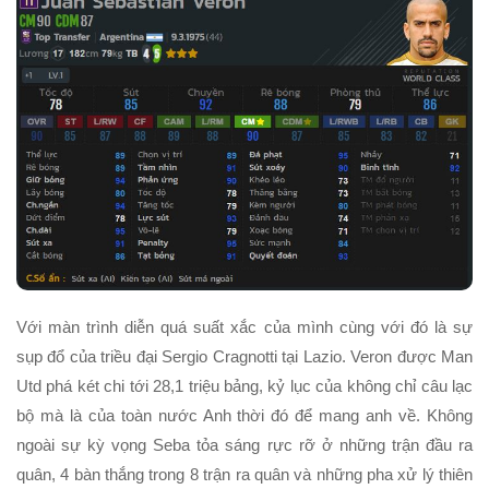
Với màn trình diễn quá suất xắc của mình cùng với đó là sự
sụp đổ của triều đại Sergio Cragnotti tại Lazio. Veron được Man
Utd phá két chi tới 28,1 triệu bảng, kỷ lục của không chỉ câu lạc
bộ mà là của toàn nước Anh thời đó để mang anh về. Không
ngoài sự kỳ vọng Seba tỏa sáng rực rỡ ở những trận đầu ra
quân, 4 bàn thắng trong 8 trận ra quân và những pha xử lý thiên