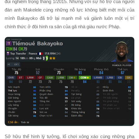
đùi nghiêm trọng tháng 1/2015. Nhưng với sự hỗ trợ của người
đàn anh Makelele cùng những nỗ lực không biết mệt mỏi của
mình Bakayoko đã trở lại mạnh mẽ và giành luôn một vị trí
chính thức ở đội hình ra sân của gã nhà giàu nước Pháp.
Sở hữu thể hình lý tưởng, lố chơi xông xáo cùng những pha