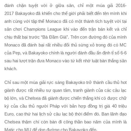
đánh chặn tuyệt vời ở giữa sân, chỉ một mùa giả 2016-
2017 Bakayoko đã khiến cho thế giới phải biết đến tên mình khi
anh cùng với tập thể Monaco đã có một thành tích tuyệt vời tại
sân chơi Champions League khi vào đến trận bán kết và chỉ
chịu thất bại trước “Bà Đầm Già”. Trên con đường đó của mình
Monaco đã đánh bại rất nhiều đối thủ sừng xỏ trong đó có MC
của Pep, và Bakayoko chính là người đánh đầu ấn định tỉ số 6-6
sau hai lượt trận đưa Monaco vào tứ kết nhờ luật bàn thắng sân
khách.
Chỉ sau một mùa giải rực sáng Bakayoko trở thành cầu thủ hot
giành được rất nhiều sự quan tâm, tranh giành của các câu lạc
bộ lớn, và Chelsea đã giành được chiến thắng khi có được chữ
ký của cầu thủ người Pháp với bản hợp đồng trị giá 40 triệu
Euro, cao thứ hai lịch sử câu lạc bộ thời điểm đó. Ban lãnh đạo
Chelsea thậm chí còn bán đi công thần bao năm của mình là
Matic cho MU để dọn đường cho Bakayoko đến.