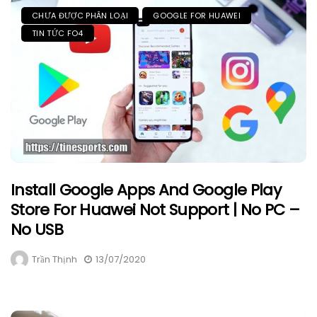
CHƯA ĐƯỢC PHÂN LOẠI
GOOGLE FOR HUAWEI
TIN TỨC FO4
Install Google Apps And Google Play
Store For Huawei Not Support | No PC –
No USB
Trần Thịnh
13/07/2020