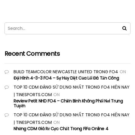
Recent Comments
BUILD TEAMCOLOR NEWCASTLE UNITED TRONG FO4
ON
Đội Hình 4-3-3 FO4 – Sự Hủy Diệt Của Lối Đá Tấn Công
TOP 10 CDM ĐÁNG SỬ DỤNG NHẤT TRONG FO4 HIỆN NAY
| TINESPORTS.COM
ON
Review Petit NHD FO4 – Chiến Binh Không Phổi Nơi Trung
Tuyến
TOP 10 CDM ĐÁNG SỬ DỤNG NHẤT TRONG FO4 HIỆN NAY
| TINESPORTS.COM
ON
Những CDM Giá Rẻ Cực Chất Trong FiFa Online 4