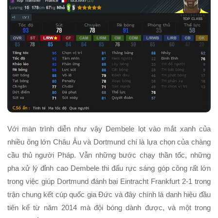
Với màn trình diễn như vậy Dembele lọt vào mắt xanh của
nhiều ông lớn Châu Âu và Dortmund chí là lựa chọn của chàng
cầu thủ người Pháp. Vẫn những bước chạy thần tốc, những
pha xử lý đỉnh cao Dembele thi đấu rực sáng góp công rất lớn
trong việc giúp Dortmund đánh bại Eintracht Frankfurt 2-1 trong
trận chung kết cúp quốc gia Đức và đây chính là danh hiệu đầu
tiên kể từ năm 2014 mà đội bóng dành được, và một trong