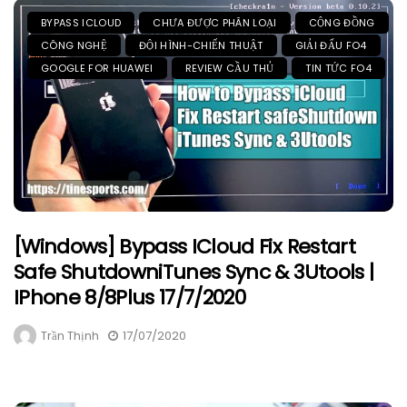
BYPASS ICLOUD
CHƯA ĐƯỢC PHÂN LOẠI
CỘNG ĐỒNG
CÔNG NGHỆ
ĐỘI HÌNH-CHIẾN THUẬT
GIẢI ĐẤU FO4
GOOGLE FOR HUAWEI
REVIEW CẦU THỦ
TIN TỨC FO4
[Windows] Bypass ICloud Fix Restart
Safe ShutdowniTunes Sync & 3Utools |
IPhone 8/8Plus 17/7/2020
Trần Thịnh
17/07/2020