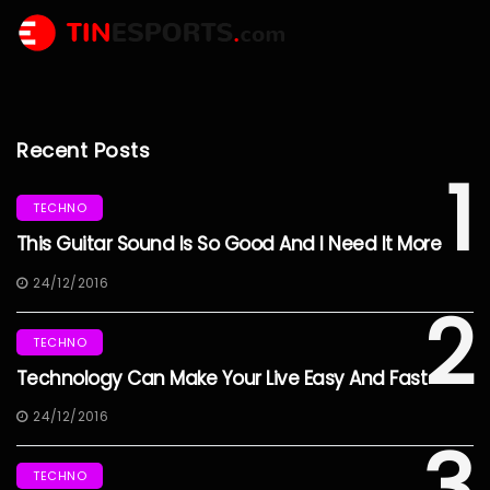
Recent Posts
1
TECHNO
This Guitar Sound Is So Good And I Need It More
24/12/2016
2
TECHNO
Technology Can Make Your Live Easy And Fast
24/12/2016
3
TECHNO