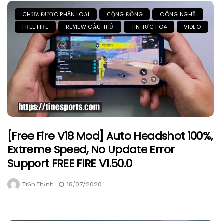
CHƯA ĐƯỢC PHÂN LOẠI
CỘNG ĐỒNG
CÔNG NGHỆ
FREE FIRE
REVIEW CẦU THỦ
TIN TỨC FO4
VIDEO
[Free Fire V18 Mod] Auto Headshot 100%,
Extreme Speed, No Update Error
Support FREE FIRE V1.50.0
Trần Thịnh
18/07/2020