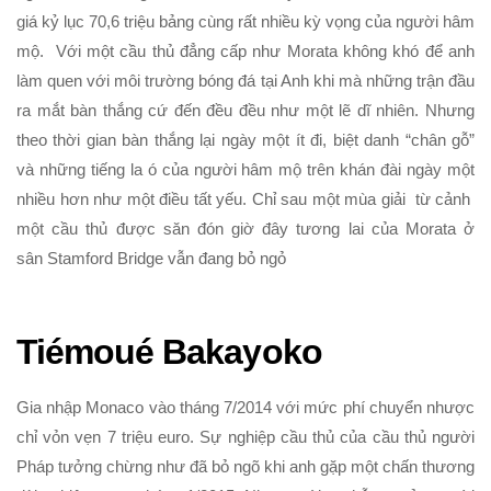
giá kỷ lục 70,6 triệu bảng cùng rất nhiều kỳ vọng của người hâm
mộ. Với một cầu thủ đẳng cấp như Morata không khó để anh
làm quen với môi trường bóng đá tại Anh khi mà những trận đầu
ra mắt bàn thắng cứ đến đều đều như một lẽ dĩ nhiên. Nhưng
theo thời gian bàn thắng lại ngày một ít đi, biệt danh “chân gỗ”
và những tiếng la ó của người hâm mộ trên khán đài ngày một
nhiều hơn như một điều tất yếu. Chỉ sau một mùa giải từ cảnh
một cầu thủ được săn đón giờ đây tương lai của Morata ở
sân Stamford Bridge vẫn đang bỏ ngỏ
Tiémoué Bakayoko
Gia nhập Monaco vào tháng 7/2014 với mức phí chuyển nhược
chỉ vỏn vẹn 7 triệu euro. Sự nghiệp cầu thủ của cầu thủ người
Pháp tưởng chừng như đã bỏ ngõ khi anh gặp một chấn thương