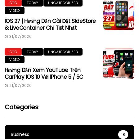
ÔTÔ
TODAY
UNCATEGORIZED
VIDEO
IOS 27 | Hướng Dẫn Cài Đặt SideStore
& LiveContainer Chi Tiết Nhất
31/07/2026
ÔTÔ
TODAY
UNCATEGORIZED
VIDEO
Hướng Dẫn Xem YouTube Trên
CarPlay IOS 10 Với IPhone 5 / 5C
21/07/2026
Categories
Business
18