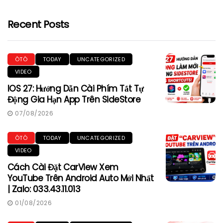
Recent Posts
ÔTÔ
TODAY
UNCATEGORIZED
VIDEO
IOS 27: Hướng Dẫn Cài Phím Tắt Tự
Động Gia Hạn App Trên SideStore
07/08/2026
ÔTÔ
TODAY
UNCATEGORIZED
VIDEO
Cách Cài Đặt CarView Xem
YouTube Trên Android Auto Mới Nhất
| Zalo: 033.43.11.013
01/08/2026