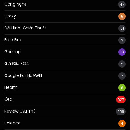
Công Nghệ
47
Crazy
5
Đội Hình-Chiến Thuật
31
Free Fire
2
Gaming
10
Giải Đấu FO4
2
Google For HUAWEI
7
Health
6
Ôtô
827
Review Cầu Thủ
259
Science
4