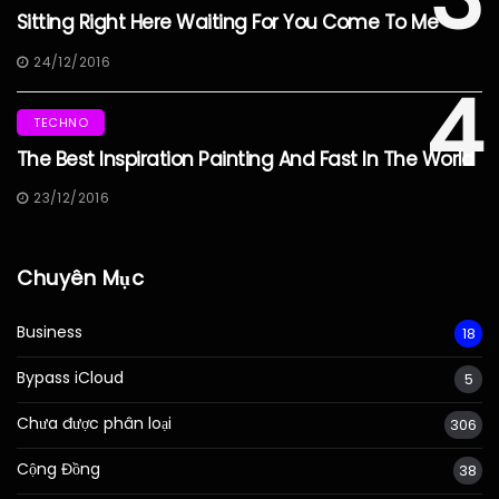
Sitting Right Here Waiting For You Come To Me
24/12/2016
4
TECHNO
The Best Inspiration Painting And Fast In The World
23/12/2016
Chuyên Mục
Business
18
Bypass iCloud
5
Chưa được phân loại
306
Cộng Đồng
38