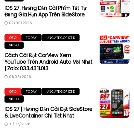
IOS 27: Hướng Dẫn Cài Phím Tắt Tự
Động Gia Hạn App Trên SideStore
07/08/2026
ÔTÔ
TODAY
UNCATEGORIZED
VIDEO
Cách Cài Đặt CarView Xem
YouTube Trên Android Auto Mới Nhất
| Zalo: 033.43.11.013
01/08/2026
ÔTÔ
TODAY
UNCATEGORIZED
VIDEO
IOS 27 | Hướng Dẫn Cài Đặt SideStore
& LiveContainer Chi Tiết Nhất
31/07/2026