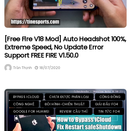
[Free Fire V18 Mod] Auto Headshot 100%,
Extreme Speed, No Update Error
Support FREE FIRE V1.50.0
Trần Thịnh
18/07/2020
BYPASS ICLOUD
CHƯA ĐƯỢC PHÂN LOẠI
CỘNG ĐỒNG
CÔNG NGHỆ
ĐỘI HÌNH-CHIẾN THUẬT
GIẢI ĐẤU FO4
GOOGLE FOR HUAWEI
REVIEW CẦU THỦ
TIN TỨC FO4