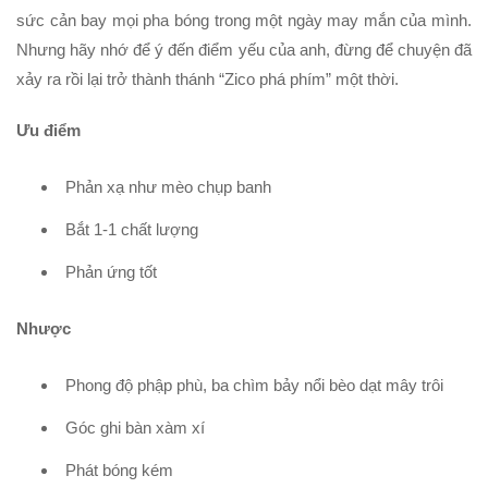
sức cản bay mọi pha bóng trong một ngày may mắn của mình.
Nhưng hãy nhớ để ý đến điểm yếu của anh, đừng để chuyện đã
xảy ra rồi lại trở thành thánh “Zico phá phím” một thời.
Ưu điểm
Phản xạ như mèo chụp banh
Bắt 1-1 chất lượng
Phản ứng tốt
Nhược
Phong độ phập phù, ba chìm bảy nổi bèo dạt mây trôi
Góc ghi bàn xàm xí
Phát bóng kém