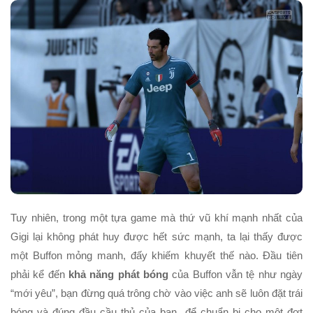
Tuy nhiên, trong một tựa game mà thứ vũ khí mạnh nhất của
Gigi lại không phát huy được hết sức mạnh, ta lại thấy được
một Buffon mỏng manh, đấy khiếm khuyết thế nào. Đầu tiên
phải kể đến
khả năng phát bóng
của Buffon vẫn tệ như ngày
“mới yêu”, bạn đừng quá trông chờ vào việc anh sẽ luôn đặt trái
bóng và đúng đầu cầu thủ của bạn để chuẩn bị cho một đợt