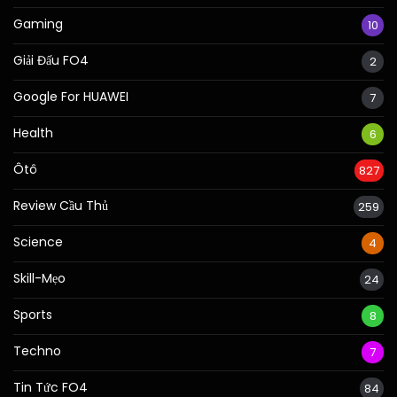
Gaming
10
Giải Đấu FO4
2
Google For HUAWEI
7
Health
6
Ôtô
827
Review Cầu Thủ
259
Science
4
Skill-Mẹo
24
Sports
8
Techno
7
Tin Tức FO4
84