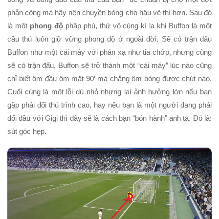
phản công mà hãy nên chuyền bóng cho hậu vệ thì hơn. Sau đó
là một
phong độ
phập phù, thứ vô cùng kì lạ khi Buffon là một
cầu thủ luôn giữ vững phong độ ở ngoài đời. Sẽ có trận đấu
Buffon như một cái máy với phản xạ như tia chớp, nhưng cũng
sẽ có trận đấu, Buffon sẽ trở thành một “cái máy” lúc nào cũng
chỉ biết ôm đầu ôm mặt 90’ mà chẳng ôm bóng được chút nào.
Cuối cùng là một lỗi dù nhỏ nhưng lại ảnh hưởng lớn nếu bạn
gặp phải đối thủ trình cao, hay nếu bạn là một người đang phải
đối đầu với Gigi thì đây sẽ là cách bạn “bón hành” anh ta. Đó là:
sút góc hẹp.