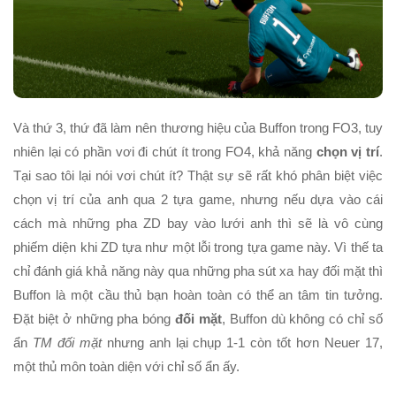
Và thứ 3, thứ đã làm nên thương hiệu của Buffon trong FO3, tuy
nhiên lại có phần vơi đi chút ít trong FO4, khả năng
chọn vị trí
.
Tại sao tôi lại nói vơi chút ít? Thật sự sẽ rất khó phân biệt việc
chọn vị trí của anh qua 2 tựa game, nhưng nếu dựa vào cái
cách mà những pha ZD bay vào lưới anh thì sẽ là vô cùng
phiếm diện khi ZD tựa như một lỗi trong tựa game này. Vì thế ta
chỉ đánh giá khả năng này qua những pha sút xa hay đối mặt thì
Buffon là một cầu thủ bạn hoàn toàn có thể an tâm tin tưởng.
Đặt biệt ở những pha bóng
đối mặt
, Buffon dù không có chỉ số
ẩn
TM đối mặt
nhưng anh lại chụp 1-1 còn tốt hơn Neuer 17,
một thủ môn toàn diện với chỉ số ẩn ấy.