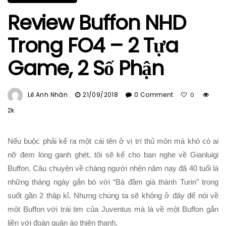
Review Buffon NHD
Trong FO4 – 2 Tựa
Game, 2 Số Phận
Lê Anh Nhân
21/09/2018
0 Comment
0
2k
Nếu buộc phải kể ra một cái tên ở vị trí thủ môn mà khó có ai
nỡ đem lòng ganh ghét, tôi sẽ kể cho bạn nghe về Gianluigi
Buffon. Câu chuyện về chàng người nhện năm nay đã 40 tuổi là
những tháng ngày gắn bó với “Bà đầm già thành Turin” trong
suốt gần 2 thập kỉ. Nhưng chúng ta sẽ không ở đây để nói về
một Buffon với trái tim của Juventus mà là về một Buffon gắn
liền với đoàn quân áo thiên thanh.