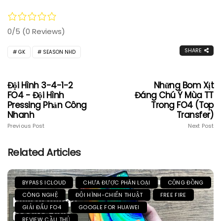
0/5
(0 Reviews)
SHARE
GK
SEASON NHD
Đội Hình 3-4-1-2
Những Bom Xịt
FO4 - Đội Hình
Đáng Chú Ý Mùa TT
Pressing Phản Công
Trong FO4 (Top
Nhanh
Transfer)
Previous Post
Next Post
Related Articles
BYPASS ICLOUD
CHƯA ĐƯỢC PHÂN LOẠI
CỘNG ĐỒNG
CÔNG NGHỆ
ĐỘI HÌNH-CHIẾN THUẬT
FREE FIRE
GIẢI ĐẤU FO4
GOOGLE FOR HUAWEI
REVIEW CẦU THỦ