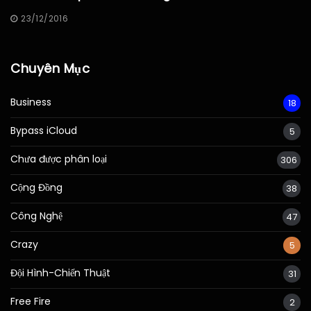
23/12/2016
Chuyên Mục
Business
18
Bypass iCloud
5
Chưa được phân loại
306
Cộng Đồng
38
Công Nghệ
47
Crazy
5
Đội Hình-Chiến Thuật
31
Free Fire
2