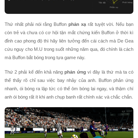
Thứ nhất phải nói rằng Buffon
phản xạ
rất tuyệt vời. Nếu bạn
còn trẻ và chưa có cơ hội tận mắt chứng kiến Buffon ở thời kì
đỉnh cao phong độ thì hãy liên tưởng đến cái cách mà De Gea
cứu nguy cho M.U trong suốt những năm qua, đó chính là cách
mà Buffon bắt bóng trong tựa game này.
Thứ 2 phải kể đến khả năng
phản ứng
vì đây là thứ mà ta có
thể thấy rõ chỉ sau việc bay nhảy của anh. Buffon phản ứng
nhanh, ói bóng ra lập tức có thể ôm bóng lại ngay, và thậm chí
anh ói bóng rất ít khi anh chụp banh rất chính xác và chắc chắn.