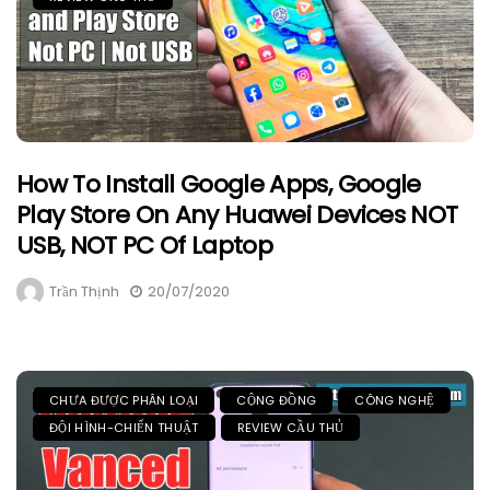
How To Install Google Apps, Google
Play Store On Any Huawei Devices NOT
USB, NOT PC Of Laptop
Trần Thịnh
20/07/2020
CHƯA ĐƯỢC PHÂN LOẠI
CỘNG ĐỒNG
CÔNG NGHỆ
ĐỘI HÌNH-CHIẾN THUẬT
REVIEW CẦU THỦ