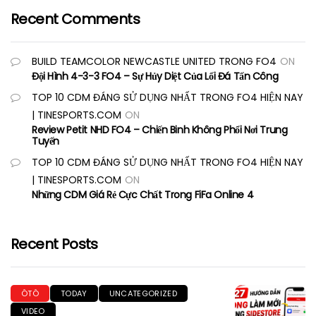
Recent Comments
BUILD TEAMCOLOR NEWCASTLE UNITED TRONG FO4
ON
Đội Hình 4-3-3 FO4 – Sự Hủy Diệt Của Lối Đá Tấn Công
TOP 10 CDM ĐÁNG SỬ DỤNG NHẤT TRONG FO4 HIỆN NAY
| TINESPORTS.COM
ON
Review Petit NHD FO4 – Chiến Binh Không Phổi Nơi Trung
Tuyến
TOP 10 CDM ĐÁNG SỬ DỤNG NHẤT TRONG FO4 HIỆN NAY
| TINESPORTS.COM
ON
Những CDM Giá Rẻ Cực Chất Trong FiFa Online 4
Recent Posts
ÔTÔ
TODAY
UNCATEGORIZED
VIDEO