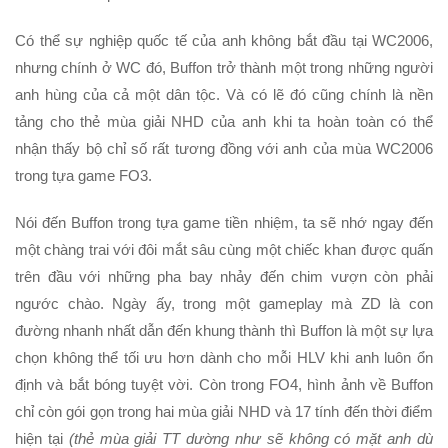
Có thể sự nghiệp quốc tế của anh không bắt đầu tại WC2006,
nhưng chính ở WC đó, Buffon trở thành một trong những người
anh hùng của cả một dân tộc. Và có lẽ đó cũng chính là nền
tảng cho thẻ mùa giải NHD của anh khi ta hoàn toàn có thể
nhận thấy bộ chỉ số rất tương đồng với anh của mùa WC2006
trong tựa game FO3.
Nói đến Buffon trong tựa game tiền nhiệm, ta sẽ nhớ ngay đến
một chàng trai với đôi mắt sâu cùng một chiếc khan được quấn
trên đầu với những pha bay nhảy đến chim vượn còn phải
ngước chào. Ngày ấy, trong một gameplay mà ZD là con
đường nhanh nhất dẫn đến khung thành thì Buffon là một sự lựa
chọn không thể tối ưu hơn dành cho mỗi HLV khi anh luôn ổn
định và bắt bóng tuyệt vời. Còn trong FO4, hình ảnh về Buffon
chỉ còn gói gọn trong hai mùa giải NHD và 17 tính đến thời điểm
hiện tại
(thẻ mùa giải TT dường như sẽ không có mặt anh dù