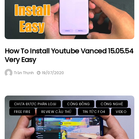
How To Install Youtube Vanced 15.05.54
Very Easy
Trần Thịnh
19/07/2020
CHƯA ĐƯỢC PHÂN LOẠI
CỘNG ĐỒNG
CÔNG NGHỆ
FREE FIRE
REVIEW CẦU THỦ
TIN TỨC FO4
VIDEO