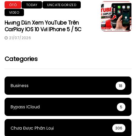
ÔTÔ
TODAY
UNCATEGORIZED
VIDEO
Hướng Dẫn Xem YouTube Trên
CarPlay IOS 10 Với IPhone 5 / 5C
21/07/2026
Categories
Business
18
Bypass ICloud
5
Chưa Được Phân Loại
306