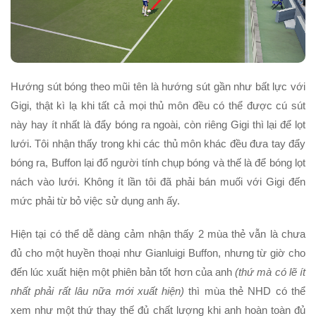
Hướng sút bóng theo mũi tên là hướng sút gần như bất lực với
Gigi, thật kì lạ khi tất cả mọi thủ môn đều có thể được cú sút
này hay ít nhất là đẩy bóng ra ngoài, còn riêng Gigi thì lại để lọt
lưới. Tôi nhận thấy trong khi các thủ môn khác đều đưa tay đẩy
bóng ra, Buffon lại đổ người tính chụp bóng và thế là để bóng lọt
nách vào lưới. Không ít lần tôi đã phải bán muối với Gigi đến
mức phải từ bỏ việc sử dụng anh ấy.
Hiện tại có thể dễ dàng cảm nhận thấy 2 mùa thẻ vẫn là chưa
đủ cho một huyền thoại như Gianluigi Buffon, nhưng từ giờ cho
đến lúc xuất hiện một phiên bản tốt hơn của anh
(thứ mà có lẽ ít
nhất phải rất lâu nữa mới xuất hiện)
thì mùa thẻ NHD có thể
xem như một thứ thay thế đủ chất lượng khi anh hoàn toàn đủ