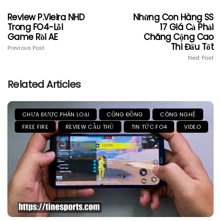
Review P.Vieira NHD
Những Con Hàng SS
Trong FO4-Lỗi
17 Giá Cả Phải
Game Rồi AE
Chăng Cộng Cao
Thi Đấu Tốt
Previous Post
Next Post
Related Articles
CHƯA ĐƯỢC PHÂN LOẠI
CỘNG ĐỒNG
CÔNG NGHỆ
FREE FIRE
REVIEW CẦU THỦ
TIN TỨC FO4
VIDEO