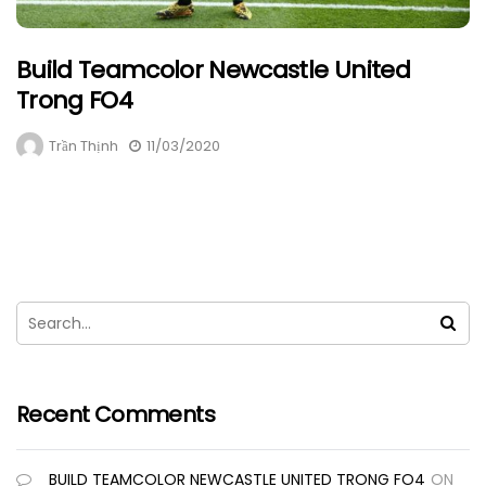
Build Teamcolor Newcastle United
Trong FO4
Trần Thịnh
11/03/2020
Recent Comments
BUILD TEAMCOLOR NEWCASTLE UNITED TRONG FO4
ON