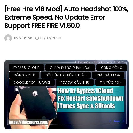
[Free Fire V18 Mod] Auto Headshot 100%,
Extreme Speed, No Update Error
Support FREE FIRE V1.50.0
Trần Thịnh
18/07/2020
BYPASS ICLOUD
CHƯA ĐƯỢC PHÂN LOẠI
CỘNG ĐỒNG
CÔNG NGHỆ
ĐỘI HÌNH-CHIẾN THUẬT
GIẢI ĐẤU FO4
GOOGLE FOR HUAWEI
REVIEW CẦU THỦ
TIN TỨC FO4