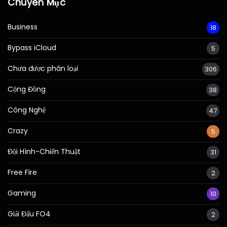
Chuyên Mục
Business
18
Bypass iCloud
5
Chưa được phân loại
306
Cộng Đồng
38
Công Nghệ
47
Crazy
5
Đội Hình-Chiến Thuật
31
Free Fire
2
Gaming
10
Giải Đấu FO4
2