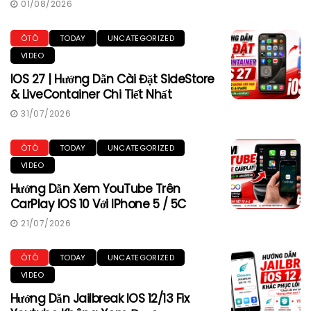
01/08/2026
ÔTÔ
TODAY
UNCATEGORIZED
VIDEO
IOS 27 | Hướng Dẫn Cài Đặt SideStore
& LiveContainer Chi Tiết Nhất
31/07/2026
ÔTÔ
TODAY
UNCATEGORIZED
VIDEO
Hướng Dẫn Xem YouTube Trên
CarPlay IOS 10 Với IPhone 5 / 5C
21/07/2026
ÔTÔ
TODAY
UNCATEGORIZED
VIDEO
Hướng Dẫn Jailbreak IOS 12/13 Fix