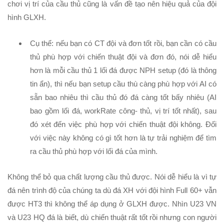
chơi vị trí của cầu thủ cũng là vấn đề tạo nên hiệu quả của đội
hình GLXH.
Cụ thể: nếu bạn có CT đội và đơn tốt rồi, bạn cần có cầu
thủ phù hợp với chiến thuật đội và đơn đó, nói dễ hiểu
hơn là mỗi cầu thủ 1 lối đá được NPH setup (đó là thông
tin ẩn), thì nếu bạn setup cầu thù càng phù hợp với AI có
sẵn bao nhiêu thì cầu thủ đó đá càng tốt bấy nhiêu (AI
bao gồm lối đá, workRate công- thủ, vị trí tốt nhất), sau
đó xét đến việc phù hợp với chiến thuật đội không. Đối
với việc này không có gì tốt hơn là tự trải nghiệm để tìm
ra cầu thủ phù hợp với lối đá của mình.
Không thể bỏ qua chất lượng cầu thủ được. Nói dễ hiểu là vì tự
đá nên trình độ của chúng ta dù đá XH với đội hình Full 60+ vẫn
được HT3 thì không thể áp dụng ở GLXH được. Nhìn U23 VN
và U23 HQ đá là biết, dù chiến thuật rất tốt rồi nhưng con người