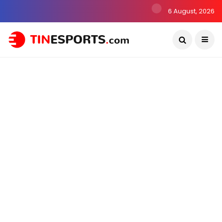
6 August, 2026