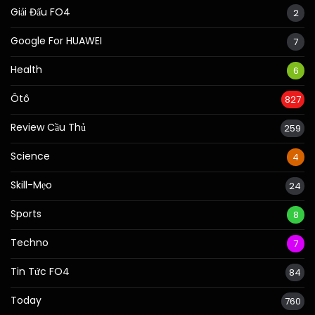
Giải Đấu FO4
2
Google For HUAWEI
7
Health
6
Ôtô
827
Review Cầu Thủ
259
Science
4
Skill-Mẹo
24
Sports
8
Techno
7
Tin Tức FO4
84
Today
760