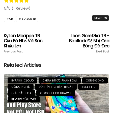
5/5
(1 Review)
SHARE
CB
SEASON TB
Kylian Mbappe TB
Leon Goretzka TB -
Cậu Bé Nhỏ Và Sân
Bacllack Đệ Nhị Của
Khấu Lớn
Bóng Đá Đức
Previous Post
Next Post
Related Articles
BYPASS ICLOUD
CHƯA ĐƯỢC PHÂN LOẠI
CỘNG ĐỒNG
CÔNG NGHỆ
ĐỘI HÌNH-CHIẾN THUẬT
FREE FIRE
GIẢI ĐẤU FO4
GOOGLE FOR HUAWEI
REVIEW CẦU THỦ