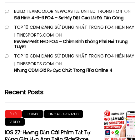
BUILD TEAMCOLOR NEWCASTLE UNITED TRONG FO4
ON
Đội Hình 4-3-3 FO4 – Sự Hủy Diệt Của Lối Đá Tấn Công
TOP 10 CDM ĐÁNG SỬ DỤNG NHẤT TRONG FO4 HIỆN NAY
| TINESPORTS.COM
ON
Review Petit NHD FO4 – Chiến Binh Không Phổi Nơi Trung
Tuyến
TOP 10 CDM ĐÁNG SỬ DỤNG NHẤT TRONG FO4 HIỆN NAY
| TINESPORTS.COM
ON
Những CDM Giá Rẻ Cực Chất Trong FiFa Online 4
Recent Posts
ÔTÔ
TODAY
UNCATEGORIZED
VIDEO
IOS 27: Hướng Dẫn Cài Phím Tắt Tự
Động Gia Hạn App Trên SideStore