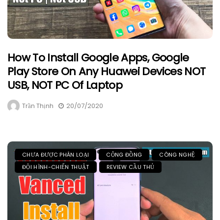
How To Install Google Apps, Google
Play Store On Any Huawei Devices NOT
USB, NOT PC Of Laptop
Trần Thịnh
20/07/2020
CHƯA ĐƯỢC PHÂN LOẠI
CỘNG ĐỒNG
CÔNG NGHỆ
ĐỘI HÌNH-CHIẾN THUẬT
REVIEW CẦU THỦ