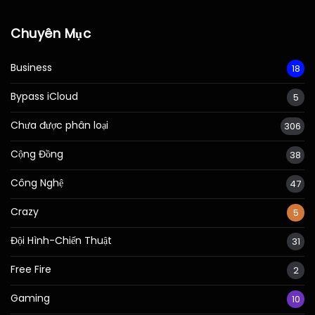
Chuyên Mục
Business
18
Bypass iCloud
5
Chưa được phân loại
306
Cộng Đồng
38
Công Nghệ
47
Crazy
5
Đội Hình-Chiến Thuật
31
Free Fire
2
Gaming
10