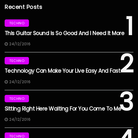
Recent Posts
1
TECHNO
This Guitar Sound Is So Good And I Need It More
24/12/2016
2
TECHNO
Technology Can Make Your Live Easy And Fast
24/12/2016
3
TECHNO
Sitting Right Here Waiting For You Come To Me
24/12/2016
TECHNO