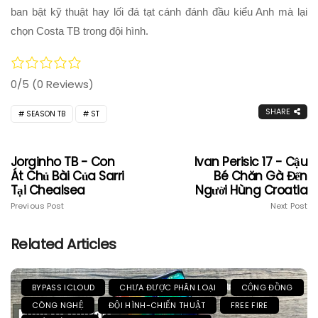
ban bật kỹ thuật hay lối đá tạt cánh đánh đầu kiểu Anh mà lại
chọn Costa TB trong đội hình.
0/5
(0 Reviews)
SHARE
SEASON TB
ST
Jorginho TB - Con
Ivan Perisic 17 - Cậu
Át Chủ Bài Của Sarri
Bé Chăn Gà Đến
Tại Chealsea
Người Hùng Croatia
Previous Post
Next Post
Related Articles
BYPASS ICLOUD
CHƯA ĐƯỢC PHÂN LOẠI
CỘNG ĐỒNG
CÔNG NGHỆ
ĐỘI HÌNH-CHIẾN THUẬT
FREE FIRE