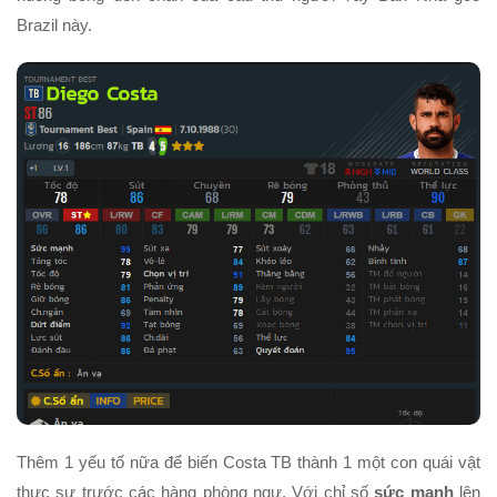
Brazil này.
Thêm 1 yếu tố nữa để biến Costa TB thành 1 một con quái vật
thực sự trước các hàng phòng ngự. Với chỉ số
sức mạnh
lên