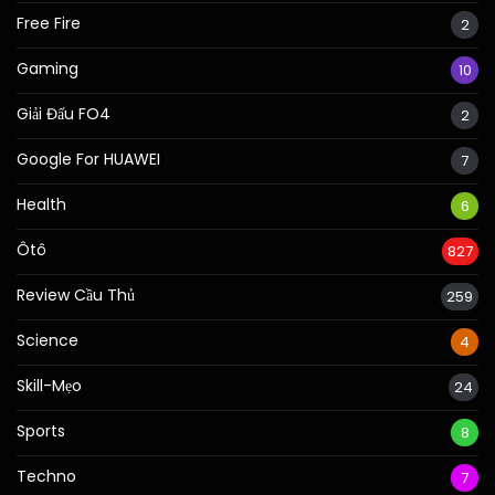
Free Fire
2
Gaming
10
Giải Đấu FO4
2
Google For HUAWEI
7
Health
6
Ôtô
827
Review Cầu Thủ
259
Science
4
Skill-Mẹo
24
Sports
8
Techno
7