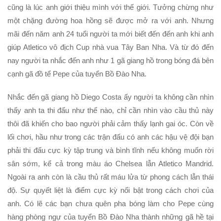
cũng là lúc anh giới thiệu mình với thế giới. Tưởng chừng như
một chặng đường hoa hồng sẽ được mở ra với anh. Nhưng
mãi đến năm anh 24 tuổi người ta mới biết đến đến anh khi anh
giúp Atletico vô địch Cup nhà vua Tây Ban Nha. Và từ đó đến
nay người ta nhắc đến anh như 1 gã giang hồ trong bóng đá bên
cạnh gã đồ tể Pepe của tuyển Bồ Đào Nha.
Nhắc đến gã giang hồ Diego Costa ấy người ta không cần nhìn
thấy anh ta thi đấu như thế nào, chỉ cần nhìn vào cầu thủ này
thôi đã khiến cho bao người phải cảm thấy lạnh gai óc. Còn về
lối chơi, hầu như trong các trận đấu có anh các hậu vệ đội bạn
phải thi đấu cực kỳ tập trung và bình tĩnh nếu không muốn rời
sân sớm, kể cả trong màu áo Chelsea lẫn Atletico Mandrid.
Ngoài ra anh còn là cầu thủ rất máu lửa từ phong cách lẫn thái
độ. Sự quyết liệt là điểm cực kỳ nổi bật trong cách chơi của
anh. Có lẽ các bạn chưa quên pha bóng làm cho Pepe cùng
hàng phòng ngự của tuyển Bồ Đào Nha thành những gã hề tại