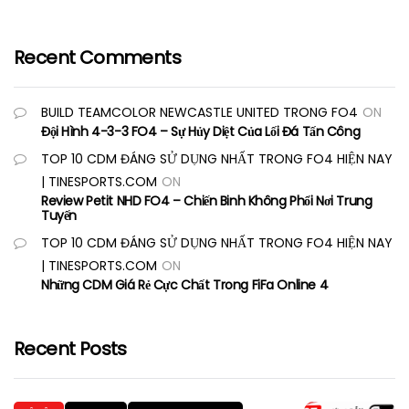
Recent Comments
BUILD TEAMCOLOR NEWCASTLE UNITED TRONG FO4
ON
Đội Hình 4-3-3 FO4 – Sự Hủy Diệt Của Lối Đá Tấn Công
TOP 10 CDM ĐÁNG SỬ DỤNG NHẤT TRONG FO4 HIỆN NAY
| TINESPORTS.COM
ON
Review Petit NHD FO4 – Chiến Binh Không Phổi Nơi Trung
Tuyến
TOP 10 CDM ĐÁNG SỬ DỤNG NHẤT TRONG FO4 HIỆN NAY
| TINESPORTS.COM
ON
Những CDM Giá Rẻ Cực Chất Trong FiFa Online 4
Recent Posts