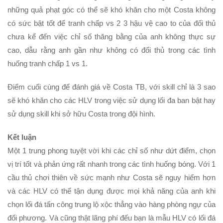
những quả phạt góc có thể sẽ khó khăn cho một Costa không
có sức bật tốt để tranh chấp vs 2 3 hậu vệ cao to của đối thủ
chưa kể đến việc chỉ số thăng bằng của anh không thực sự
cao, dẫu rằng anh gần như không có đối thủ trong các tình
huống tranh chấp 1 vs 1.
Điểm cuối cùng để đánh giá về Costa TB, với skill chỉ là 3 sao
sẽ khó khăn cho các HLV trong việc sử dụng lối đa ban bật hay
sử dụng skill khi sở hữu Costa trong đội hình.
Kết luận
Một 1 trung phong tuyệt vời khi các chỉ số như dứt điểm, chọn
vị trí tốt và phản ứng rất nhanh trong các tình huống bóng. Với 1
cầu thủ chơi thiên về sức mạnh như Costa sẽ nguy hiểm hơn
và các HLV có thể tận dụng được mọi khả năng của anh khi
chọn lối đá tấn công trung lộ xộc thẳng vào hàng phòng ngự của
đối phương. Và cũng thật lãng phí đếu bạn là mẫu HLV có lối đá