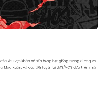
n của khu vực khác có xếp hạng hạt giống tương đương với
 nội Mùa Xuân, và các đội tuyển từ LMS/VCS dựa trên màn