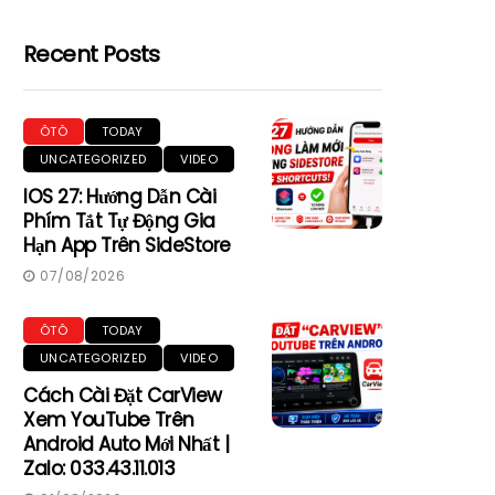
Recent Posts
ÔTÔ
TODAY
UNCATEGORIZED
VIDEO
IOS 27: Hướng Dẫn Cài
Phím Tắt Tự Động Gia
Hạn App Trên SideStore
07/08/2026
ÔTÔ
TODAY
UNCATEGORIZED
VIDEO
Cách Cài Đặt CarView
Xem YouTube Trên
Android Auto Mới Nhất |
Zalo: 033.43.11.013