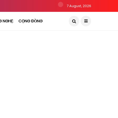
7 August, 2026
G NGHỆ
CỘNG ĐỒNG