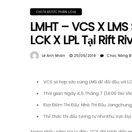
CHƯA ĐƯỢC PHÂN LOẠI
LMHT – VCS X LMS 
LCK X LPL Tại Rift Ri
Lê Anh Nhân
25/05/2019
Chức Năng Bì
VCS sẽ hợp sức cùng LMS để đối đầu với LC
Thời gian: Ngày 4,5 Tháng 7 (14:00 Giờ VN
Địa Điểm Thi Đấu: Nhà Thi Đấu Jangchung
Thể thức thi đấu tương tự như Khu Vực Đạ
Trong nhiều năm trở lại đây, VCS đã trình diễn 