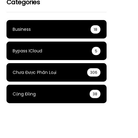
Categories
Business
18
Bypass ICloud
5
Chưa Được Phân Loại
306
Cộng Đồng
38