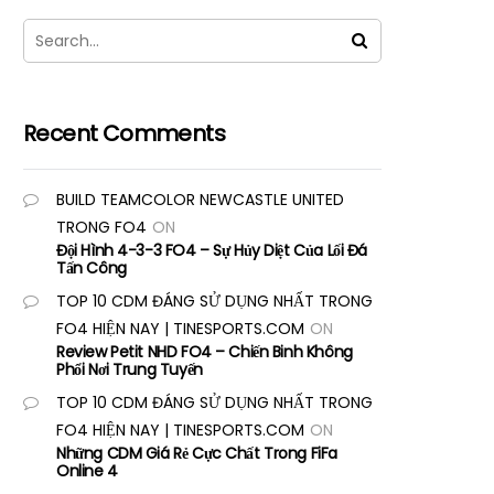
Recent Comments
BUILD TEAMCOLOR NEWCASTLE UNITED
TRONG FO4
ON
Đội Hình 4-3-3 FO4 – Sự Hủy Diệt Của Lối Đá
Tấn Công
TOP 10 CDM ĐÁNG SỬ DỤNG NHẤT TRONG
FO4 HIỆN NAY | TINESPORTS.COM
ON
Review Petit NHD FO4 – Chiến Binh Không
Phổi Nơi Trung Tuyến
TOP 10 CDM ĐÁNG SỬ DỤNG NHẤT TRONG
FO4 HIỆN NAY | TINESPORTS.COM
ON
Những CDM Giá Rẻ Cực Chất Trong FiFa
Online 4