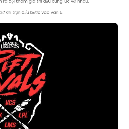
n ra đội tham gia thi đấu cùng lúc với nhau.
trừ khi trận đấu bước vào ván 5.