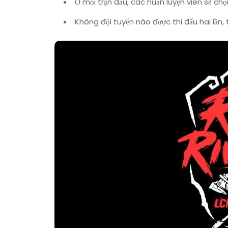
Ở mỗi trận đấu, các huấn luyện viên sẽ chọ
Không đội tuyển nào được thi đấu hai lần, 