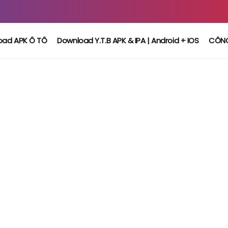
oad APK Ô TÔ
Download Y.T.B APK & IPA | Android + IOS
CÔN