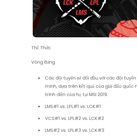
Thể Thức
Vòng Bảng
Các đội tuyển sẽ đối đầu với các đội tuyể
mình, dựa trên kết quả của giải đấu quốc
trình diễn của họ tại MSI 2019.
LMS#1 vs. LPL#1 vs. LCK#1
VCS#1 vs. LPL#2 vs. LCK#2
LMS#2 vs. LPL#3 vs. LCK#3