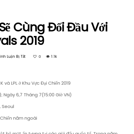
Sẽ Cùng Đối Đầu Với
vals 2019
Ở
nh Luận Bị Tắt
1.1k
0
LMHT
–
VCS
X
K và LPL ở Khu Vực Đại Chiến 2019
LMS
); Ngày 6,7 Tháng 7(15:00 Giờ VN)
Sẽ
Cùng
, Seoul
Đối
Đầu
i Chiến năm ngoái
Với
LCK
một bộ mặt ấn tượng tại các giải đấu quốc tế. Trong năm