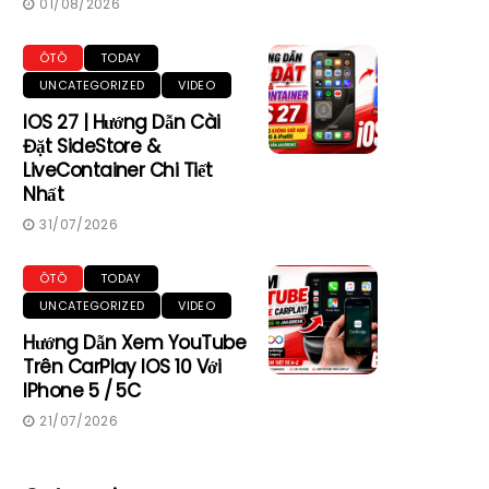
01/08/2026
ÔTÔ
TODAY
UNCATEGORIZED
VIDEO
IOS 27 | Hướng Dẫn Cài
Đặt SideStore &
LiveContainer Chi Tiết
Nhất
31/07/2026
ÔTÔ
TODAY
UNCATEGORIZED
VIDEO
Hướng Dẫn Xem YouTube
Trên CarPlay IOS 10 Với
IPhone 5 / 5C
21/07/2026