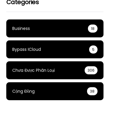
Categories
Business
18
Bypass ICloud
5
Chưa Được Phân Loại
306
Cộng Đồng
38