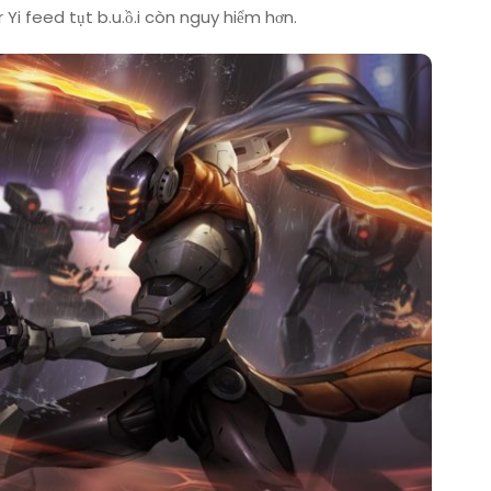
Yi feed tụt b.u.ồ.i còn nguy hiểm hơn.