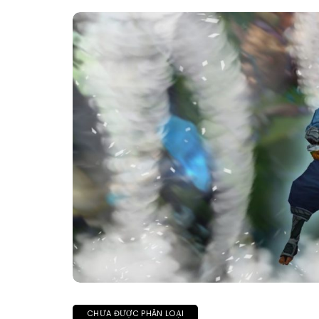
CHƯA ĐƯỢC PHÂN LOẠI