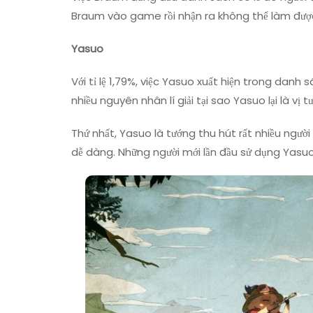
Braum vào game rồi nhận ra không thể làm được
Yasuo
Với tỉ lệ 1,79%, việc Yasuo xuất hiện trong danh s
nhiều nguyên nhân lí giải tại sao Yasuo lại là vị t
Thứ nhất, Yasuo là tướng thu hút rất nhiều ngườ
dễ dàng. Những người mới lần đầu sử dụng Yasuo 