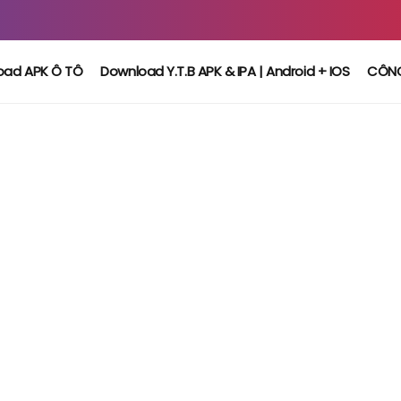
oad APK Ô TÔ
Download Y.T.B APK & IPA | Android + IOS
CÔN