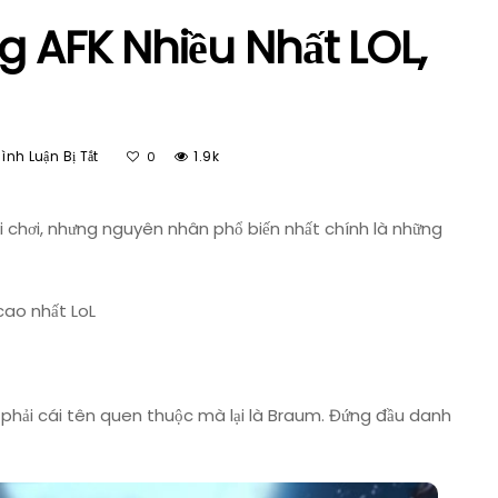
 AFK Nhiều Nhất LOL,
Ở
nh Luận Bị Tắt
1.9k
0
LMHT
–
Top
 chơi, nhưng nguyên nhân phổ biến nhất chính là những
5
Tướng
AFK
cao nhất LoL
Nhiều
Nhất
LOL,
Yasuo
phải cái tên quen thuộc mà lại là Braum. Đứng đầu danh
Đứng
Thứ
2