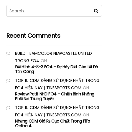
Recent Comments
BUILD TEAMCOLOR NEWCASTLE UNITED
TRONG FO4
ON
Đội Hình 4-3-3 FO4 – Sự Hủy Diệt Của Lối Đá
Tấn Công
TOP 10 CDM ĐÁNG SỬ DỤNG NHẤT TRONG
FO4 HIỆN NAY | TINESPORTS.COM
ON
Review Petit NHD FO4 – Chiến Binh Không
Phổi Nơi Trung Tuyến
TOP 10 CDM ĐÁNG SỬ DỤNG NHẤT TRONG
FO4 HIỆN NAY | TINESPORTS.COM
ON
Những CDM Giá Rẻ Cực Chất Trong FiFa
Online 4