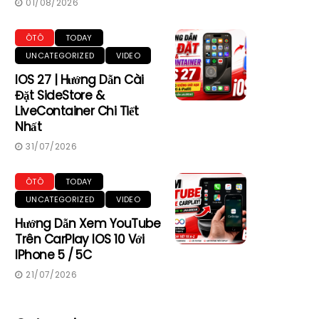
01/08/2026
ÔTÔ
TODAY
UNCATEGORIZED
VIDEO
IOS 27 | Hướng Dẫn Cài
Đặt SideStore &
LiveContainer Chi Tiết
Nhất
31/07/2026
ÔTÔ
TODAY
UNCATEGORIZED
VIDEO
Hướng Dẫn Xem YouTube
Trên CarPlay IOS 10 Với
IPhone 5 / 5C
21/07/2026