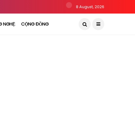
8 August, 2026
G NGHỆ
CỘNG ĐỒNG