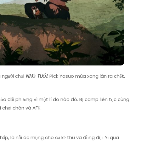
u người chơi
NHỎ TUỔI
. Pick Yasuo múa xong lăn ra chết,
ủa đối phương vì một lí do nào đó. Bị camp liên tục cùng
i chơi chán và AFK.
hấp, là nỗi ác mộng cho cả kẻ thù và đồng đội. Yi quá