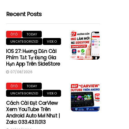
Recent Posts
ÔTÔ
TODAY
UNCATEGORIZED
VIDEO
IOS 27: Hướng Dẫn Cài
Phím Tắt Tự Động Gia
Hạn App Trên SideStore
07/08/2026
ÔTÔ
TODAY
UNCATEGORIZED
VIDEO
Cách Cài Đặt CarView
Xem YouTube Trên
Android Auto Mới Nhất |
Zalo: 033.43.11.013