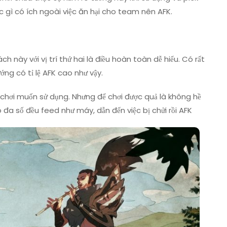
 gì có ích ngoài việc ăn hại cho team nên AFK.
ách này với vị trí thứ hai là điều hoàn toàn dễ hiểu. Có rất
ướng có tỉ lệ AFK cao như vậy.
i chơi muốn sử dụng. Nhưng để chơi được quả là không hề
đa số đều feed như máy, dẫn đến việc bị chửi rồi AFK