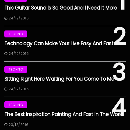
1
This Guitar Sound Is So Good And I Need It More
24/12/2016
2
TECHNO
Technology Can Make Your Live Easy And Fast
24/12/2016
3
TECHNO
Sitting Right Here Waiting For You Come To Me
24/12/2016
4
TECHNO
The Best Inspiration Painting And Fast In The World
23/12/2016