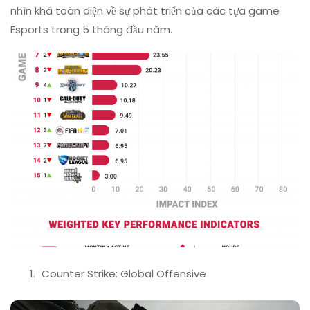
2
nhìn khá toàn diện về sự phát triển của các tựa game
Trong
Esports trong 5 tháng đầu năm.
10
Game
Có
Sức
Ảnh
Hưởng
Lớn
Nhất
Counter Strike: Global Offensive