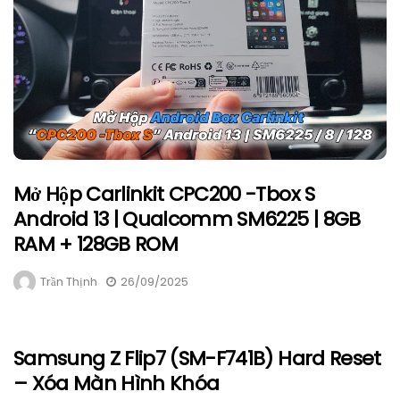
Mở Hộp Carlinkit CPC200 -Tbox S
Android 13 | Qualcomm SM6225 | 8GB
RAM + 128GB ROM
Trần Thịnh
26/09/2025
Samsung Z Flip7 (SM-F741B) Hard Reset
– Xóa Màn Hình Khóa