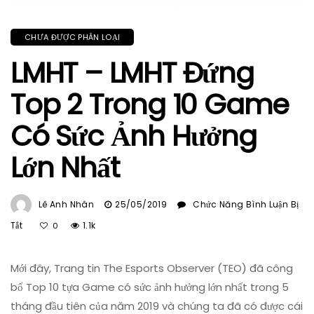
CHƯA ĐƯỢC PHÂN LOẠI
LMHT – LMHT Đứng
Top 2 Trong 10 Game
Có Sức Ảnh Hưởng
Lớn Nhất
Lê Anh Nhân
25/05/2019
Chức Năng Bình Luận Bị
Ở
Tắt
1.1k
0
LMHT
–
Mới đây, Trang tin The Esports Observer (TEO) đã công
LMHT
Đứng
bố Top 10 tựa Game có sức ảnh hưởng lớn nhất trong 5
Top
tháng đầu tiên của năm 2019 và chúng ta đã có được cái