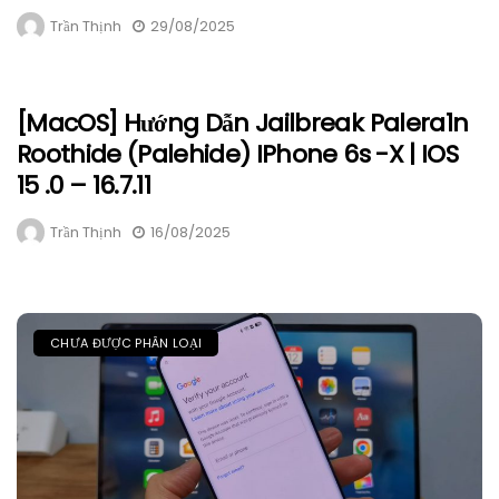
Trần Thịnh
29/08/2025
[macOS] Hướng Dẫn Jailbreak Palera1n
Roothide (Palehide) IPhone 6s -X | IOS
15 .0 – 16.7.11
Trần Thịnh
16/08/2025
CHƯA ĐƯỢC PHÂN LOẠI