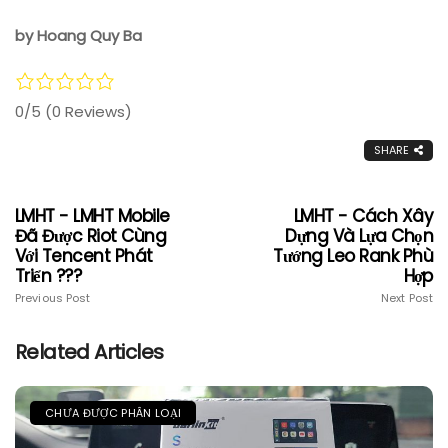
by Hoang Quy Ba
0/5
(0 Reviews)
SHARE
LMHT - LMHT Mobile
LMHT - Cách Xây
Đã Được Riot Cùng
Dựng Và Lựa Chọn
Với Tencent Phát
Tướng Leo Rank Phù
Triển ???
Hợp
Previous Post
Next Post
Related Articles
CHƯA ĐƯỢC PHÂN LOẠI