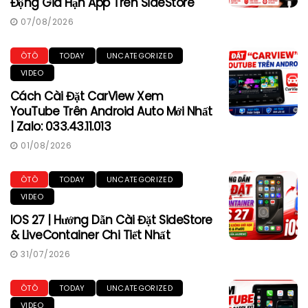
Động Gia Hạn App Trên SideStore
07/08/2026
ÔTÔ
TODAY
UNCATEGORIZED
VIDEO
Cách Cài Đặt CarView Xem
YouTube Trên Android Auto Mới Nhất
| Zalo: 033.43.11.013
01/08/2026
ÔTÔ
TODAY
UNCATEGORIZED
VIDEO
IOS 27 | Hướng Dẫn Cài Đặt SideStore
& LiveContainer Chi Tiết Nhất
31/07/2026
ÔTÔ
TODAY
UNCATEGORIZED
VIDEO