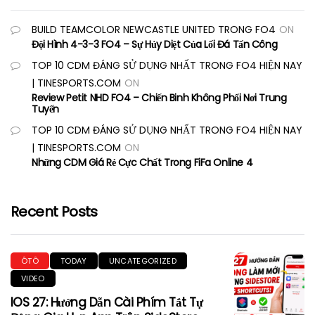
BUILD TEAMCOLOR NEWCASTLE UNITED TRONG FO4
ON
Đội Hình 4-3-3 FO4 – Sự Hủy Diệt Của Lối Đá Tấn Công
TOP 10 CDM ĐÁNG SỬ DỤNG NHẤT TRONG FO4 HIỆN NAY
| TINESPORTS.COM
ON
Review Petit NHD FO4 – Chiến Binh Không Phổi Nơi Trung
Tuyến
TOP 10 CDM ĐÁNG SỬ DỤNG NHẤT TRONG FO4 HIỆN NAY
| TINESPORTS.COM
ON
Những CDM Giá Rẻ Cực Chất Trong FiFa Online 4
Recent Posts
ÔTÔ
TODAY
UNCATEGORIZED
VIDEO
IOS 27: Hướng Dẫn Cài Phím Tắt Tự