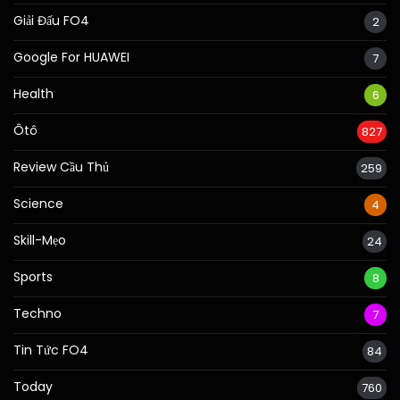
Giải Đấu FO4
2
Google For HUAWEI
7
Health
6
Ôtô
827
Review Cầu Thủ
259
Science
4
Skill-Mẹo
24
Sports
8
Techno
7
Tin Tức FO4
84
Today
760