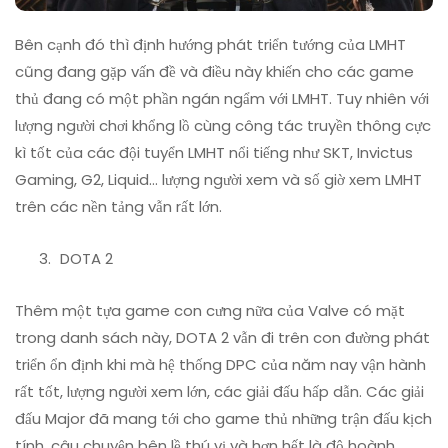
Bên cạnh đó thì định hướng phát triển tướng của LMHT
cũng đang gặp vấn đề và điều này khiến cho các game
thủ đang có một phần ngán ngẩm với LMHT. Tuy nhiên với
lượng người chơi khổng lồ cùng công tác truyền thông cực
kì tốt của các đội tuyển LMHT nổi tiếng như SKT, Invictus
Gaming, G2, Liquid… lượng người xem và số giờ xem LMHT
trên các nền tảng vẫn rất lớn.
DOTA 2
Thêm một tựa game con cưng nữa của Valve có mặt
trong danh sách này, DOTA 2 vẫn đi trên con đường phát
triển ổn định khi mà hệ thống DPC của năm nay vận hành
rất tốt, lượng người xem lớn, các giải đấu hấp dẫn. Các giải
đấu Major đã mang tới cho game thủ những trận đấu kịch
tính, câu chuyện bên lề thú vị và hơn hết là độ hoành