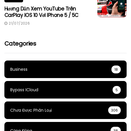
Hướng Dẫn Xem YouTube Trên
CarPlay IOS 10 Với IPhone 5 / 5C
21/07/2026
Categories
Business
18
Bypass ICloud
5
Chưa Được Phân Loại
306
Cộng Đồng
38