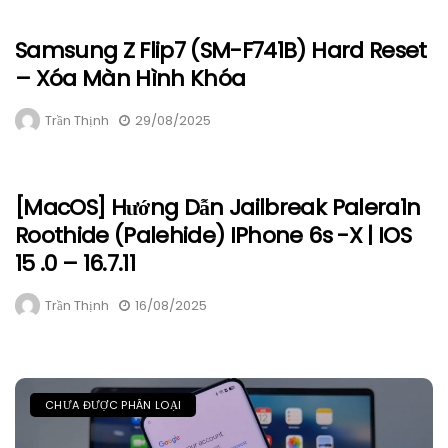
Samsung Z Flip7 (SM-F741B) Hard Reset
– Xóa Màn Hình Khóa
Trần Thịnh
29/08/2025
[macOS] Hướng Dẫn Jailbreak Palera1n
Roothide (Palehide) IPhone 6s -X | IOS
15 .0 – 16.7.11
Trần Thịnh
16/08/2025
CHƯA ĐƯỢC PHÂN LOẠI