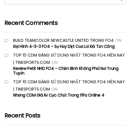
Recent Comments
BUILD TEAMCOLOR NEWCASTLE UNITED TRONG FO4
ON
Đội Hình 4-3-3 FO4 – Sự Hủy Diệt Của Lối Đá Tấn Công
TOP 10 CDM ĐÁNG SỬ DỤNG NHẤT TRONG FO4 HIỆN NAY
| TINESPORTS.COM
ON
Review Petit NHD FO4 – Chiến Binh Không Phổi Nơi Trung
Tuyến
TOP 10 CDM ĐÁNG SỬ DỤNG NHẤT TRONG FO4 HIỆN NAY
| TINESPORTS.COM
ON
Những CDM Giá Rẻ Cực Chất Trong FiFa Online 4
Recent Posts