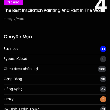
4
TECHNO
The Best Inspiration Painting And Fast In The World
23/12/2016
Chuyên Mục
Business
18
Bypass iCloud
5
Chưa được phân loại
306
Cộng Đồng
38
Công Nghệ
47
Crazy
5
Đội Hình-Chiến Thuật
31