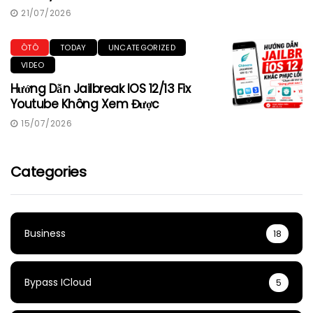
21/07/2026
ÔTÔ
TODAY
UNCATEGORIZED
VIDEO
Hướng Dẫn Jailbreak IOS 12/13 Fix
Youtube Không Xem Được
15/07/2026
Categories
Business
18
Bypass ICloud
5