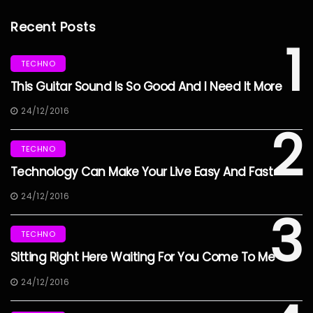
Recent Posts
1
TECHNO
This Guitar Sound Is So Good And I Need It More
24/12/2016
2
TECHNO
Technology Can Make Your Live Easy And Fast
24/12/2016
3
TECHNO
Sitting Right Here Waiting For You Come To Me
24/12/2016