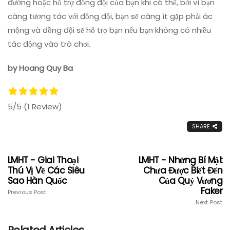
đường hoặc hỗ trợ đồng đội của bạn khi có thể, bởi vì bạn
càng tương tác với đồng đội, bạn sẽ càng ít gặp phải ác
mộng và đồng đội sẽ hỗ trợ bạn nếu bạn không có nhiều
tác động vào trò chơi.
by Hoang Quy Ba
5/5
(1 Review)
SHARE
LMHT - Giai Thoại
LMHT - Những Bí Mật
Thú Vị Về Các Siêu
Chưa Được Biết Đến
Sao Hàn Quốc
Của Quỷ Vương
Faker
Previous Post
Next Post