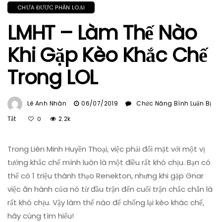
CHƯA ĐƯỢC PHÂN LOẠI
LMHT – Làm Thế Nào
Khi Gặp Kèo Khắc Chế
Trong LOL
Lê Anh Nhân
06/07/2019
Chức Năng Bình Luận Bị
Ở
Tắt
2.2k
0
LMHT
–
Trong Liên Minh Huyền Thoại, việc phải đối mặt với một vị
Làm
Thế
tướng khắc chế mình luôn là một điều rất khó chịu. Bạn có
Nào
thể có 1 triệu thành thạo Renekton, nhưng khi gặp Gnar
Khi
việc ăn hành của nó từ đầu trận đến cuối trận chắc chắn là
Gặp
rất khó chịu. Vậy làm thế nào để chống lại kèo khác chế,
Kèo
hãy cùng tìm hiểu!
Khắc