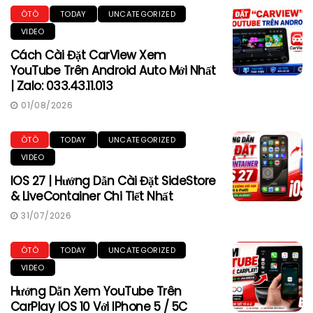
ÔTÔ
TODAY
UNCATEGORIZED
VIDEO
Cách Cài Đặt CarView Xem
YouTube Trên Android Auto Mới Nhất
| Zalo: 033.43.11.013
01/08/2026
ÔTÔ
TODAY
UNCATEGORIZED
VIDEO
IOS 27 | Hướng Dẫn Cài Đặt SideStore
& LiveContainer Chi Tiết Nhất
31/07/2026
ÔTÔ
TODAY
UNCATEGORIZED
VIDEO
Hướng Dẫn Xem YouTube Trên
CarPlay IOS 10 Với IPhone 5 / 5C