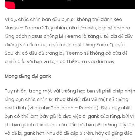
Ví dụ, chắc chắn ban đầu bạn sẽ không thể đánh kèo
Nasus – Teemo? Tuy nhiên, nếu tìm hiểu, bạn sẽ nhận ra
rằng cách Nasus chống lại Teemo là tăng E tối đa để đẩy
đường và cấu máu, chấp nhận một lượng Farm Q thấp.
Sau khi có đầu đủ trang bị, Teemo sẽ không có cửa để
chiến đấu với bạn và bạn có thể Farm vào lúc này.
Mong đồng đội gank
Tuy nhiên, trong một vài trường hợp bạn sẽ phải chấp nhận
rằng bạn chắc chắn sẽ thua khi đối đầu với một số tướng
nhất định (ví dụ như Pantheon – Rumble). Điều duy nhất
bạn có thể làm bây giờ là dựa việc đi gank của rừng, bởi vì
khi bạn giành được lane của đối thủ, bạn sẽ thường đẩy lên
và dễ bị gank hơn. Như đã đề cập ở trên, hãy cố gắng đảo