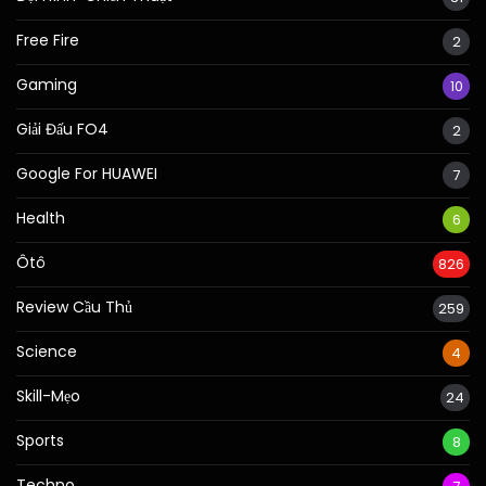
Free Fire
2
Gaming
10
Giải Đấu FO4
2
Google For HUAWEI
7
Health
6
Ôtô
826
Review Cầu Thủ
259
Science
4
Skill-Mẹo
24
Sports
8
Techno