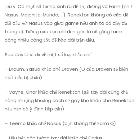
Lưu ý: Có một số tướng sinh ra để trụ đường và Farm (như
Nasus, Malphite, Mundo, …). Renekton không có cửa để
đối đầu với Nasus vào giữa game nếu anh ta có đầy đủ
trang bị. Tướng của bạn chỉ đơn giản là cố gắng farm
càng nhiều càng tốt để kéo dài trận đấu.
Sau đây là ví dụ về một số loại khắc chế:
– Braum, Yasuo khắc chế Draven (Q của Draven sẽ biến
mất nếu bị chặn)
– Vayne, Gnar khắc chế Renekton (sải tay dài cùng khả
năng rới rộng khoẳng cách sẽ gây khó khăn cho Renekton
nếu hắn có ý định tiếp cận)
– Teemo khắc chế Nasus (bạn không thể Farm Q)
– Hầu hết các tướng tay dài khắc chế Darius