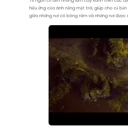
Từ ngọn cỏ đến những lùm cây xanh trên các địa 
hiệu ứng của ánh nắng mặt trời, giúp cho cả bản 
giữa những nơi có bóng râm và những nơi được c