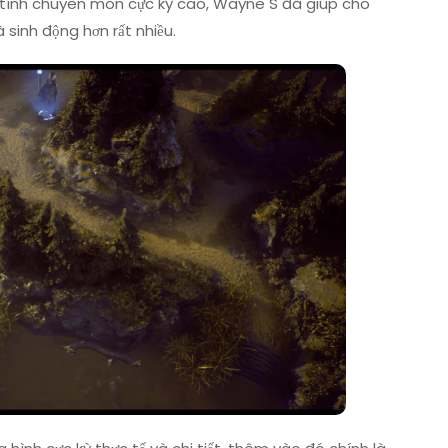
g tính chuyên môn cực kỳ cao, Wayne S đã giúp cho
sinh động hơn rất nhiều.