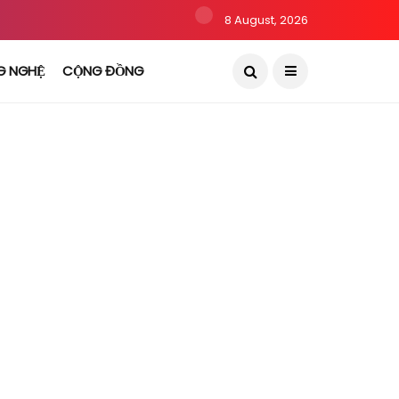
8 August, 2026
G NGHỆ
CỘNG ĐỒNG