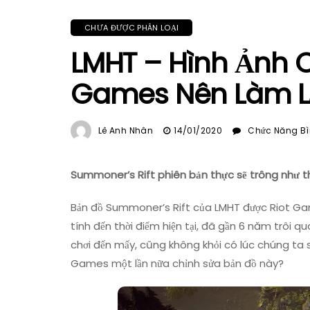
CHƯA ĐƯỢC PHÂN LOẠI
LMHT – Hình Ảnh C
Games Nên Làm Lạ
Lê Anh Nhân
14/01/2020
Chức Năng Bìn
Summoner’s Rift phiên bản thực sẽ trông như t
Bản đồ Summoner’s Rift của LMHT được Riot Gam
tính đến thời điểm hiện tại, đã gần 6 năm trôi 
chơi đến mấy, cũng không khỏi có lúc chúng ta sẽ
Games một lần nữa chỉnh sửa bản đồ này?