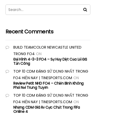
Recent Comments
BUILD TEAMCOLOR NEWCASTLE UNITED
TRONG FO4
ON
Đội Hình 4-3-3 FO4 – Sự Hủy Diệt Của Lối Đá
Tấn Công
TOP 10 CDM ĐÁNG SỬ DỤNG NHẤT TRONG
FO4 HIỆN NAY | TINESPORTS.COM
ON
Review Petit NHD FO4 – Chiến Binh Không
Phổi Nơi Trung Tuyến
TOP 10 CDM ĐÁNG SỬ DỤNG NHẤT TRONG
FO4 HIỆN NAY | TINESPORTS.COM
ON
Những CDM Giá Rẻ Cực Chất Trong FiFa
Online 4