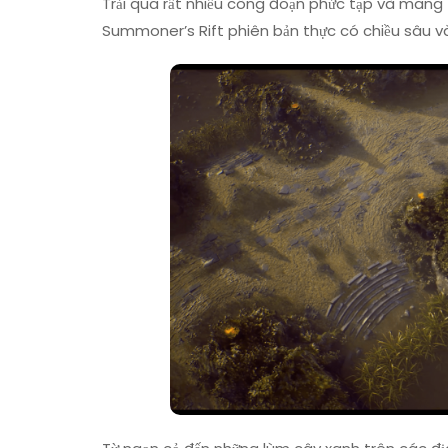
Trải qua rất nhiều công đoạn phức tạp và man
Summoner’s Rift phiên bản thực có chiều sâu và 