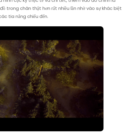
hình cực kỳ thực tế và chi tiết, thêm vào đó chính là
đồ trong chân thật hơn rất nhiều lần nhờ vào sự khác biệt
ác tia nắng chiếu đến.