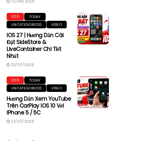
01/08/2026
ÔTÔ
TODAY
UNCATEGORIZED
VIDEO
IOS 27 | Hướng Dẫn Cài
Đặt SideStore &
LiveContainer Chi Tiết
Nhất
31/07/2026
ÔTÔ
TODAY
UNCATEGORIZED
VIDEO
Hướng Dẫn Xem YouTube
Trên CarPlay IOS 10 Với
IPhone 5 / 5C
21/07/2026