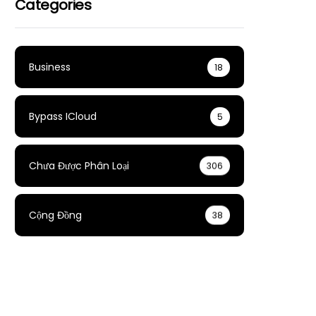
Categories
Business
18
Bypass ICloud
5
Chưa Được Phân Loại
306
Cộng Đồng
38