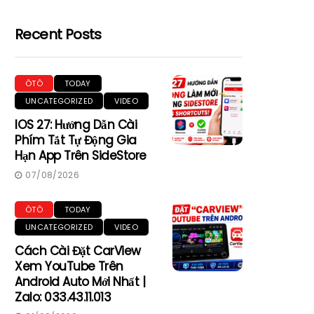
Recent Posts
ÔTÔ
TODAY
UNCATEGORIZED
VIDEO
IOS 27: Hướng Dẫn Cài
Phím Tắt Tự Động Gia
Hạn App Trên SideStore
07/08/2026
ÔTÔ
TODAY
UNCATEGORIZED
VIDEO
Cách Cài Đặt CarView
Xem YouTube Trên
Android Auto Mới Nhất |
Zalo: 033.43.11.013