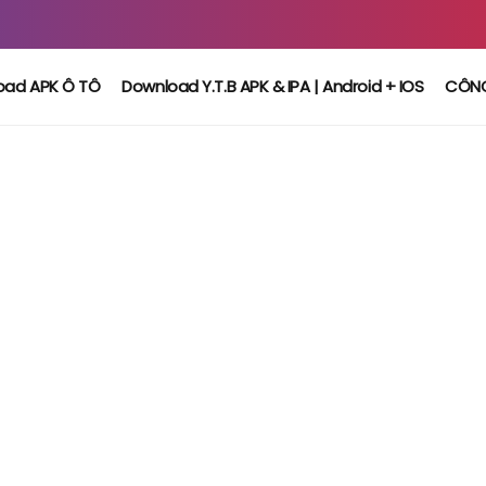
oad APK Ô TÔ
Download Y.T.B APK & IPA | Android + IOS
CÔN