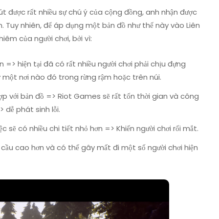
t được rất nhiều sự chú ý của cộng đồng, anh nhận được
m. Tuy nhiên, để áp dụng một bản đồ như thế này vào Liên
hiêm của người chơi, bởi vì:
ơn => hiện tại đã có rất nhiều người chơi phải chịu đựng
 một nơi nào đó trong rừng rậm hoặc trên núi.
p với bản đồ => Riot Games sẽ rất tốn thời gian và công
 dễ phát sinh lỗi.
 sẽ có nhiều chi tiết nhỏ hơn => Khiến người chơi rối mắt.
 cầu cao hơn và có thể gây mất đi một số người chơi hiện