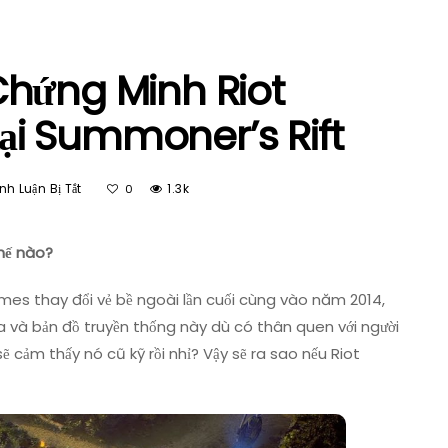
hứng Minh Riot
i Summoner’s Rift
Ở
h Luận Bị Tắt
1.3k
0
LMHT
–
Hình
hế nào?
Ảnh
Chứng
es thay đổi vẻ bề ngoài lần cuối cùng vào năm 2014,
Minh
qua và bản đồ truyền thống này dù có thân quen với người
Riot
 cảm thấy nó cũ kỹ rồi nhỉ? Vậy sẽ ra sao nếu Riot
Games
Nên
Làm
Lại