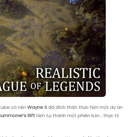
Summoner’s
Rift
utube có tên
Wayne S
đã đích thân thực hiện một dự án
Summoner’s Rift
hiện tại thành một phiên bản… thực tế