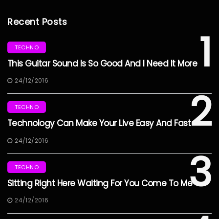
Recent Posts
1
TECHNO
This Guitar Sound Is So Good And I Need It More
24/12/2016
2
TECHNO
Technology Can Make Your Live Easy And Fast
24/12/2016
3
TECHNO
Sitting Right Here Waiting For You Come To Me
24/12/2016