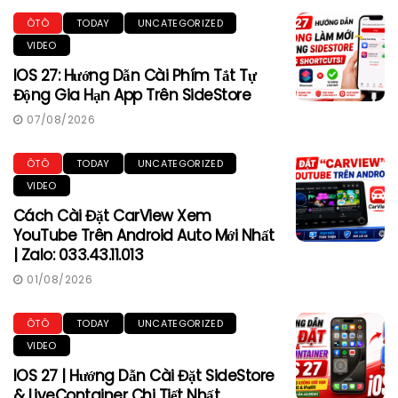
ÔTÔ
TODAY
UNCATEGORIZED
VIDEO
IOS 27: Hướng Dẫn Cài Phím Tắt Tự
Động Gia Hạn App Trên SideStore
07/08/2026
ÔTÔ
TODAY
UNCATEGORIZED
VIDEO
Cách Cài Đặt CarView Xem
YouTube Trên Android Auto Mới Nhất
| Zalo: 033.43.11.013
01/08/2026
ÔTÔ
TODAY
UNCATEGORIZED
VIDEO
IOS 27 | Hướng Dẫn Cài Đặt SideStore
& LiveContainer Chi Tiết Nhất