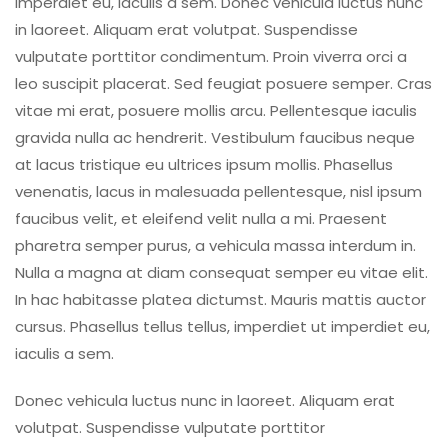
imperdiet eu, iaculis a sem. Donec vehicula luctus nunc
in laoreet. Aliquam erat volutpat. Suspendisse
vulputate porttitor condimentum. Proin viverra orci a
leo suscipit placerat. Sed feugiat posuere semper. Cras
vitae mi erat, posuere mollis arcu. Pellentesque iaculis
gravida nulla ac hendrerit. Vestibulum faucibus neque
at lacus tristique eu ultrices ipsum mollis. Phasellus
venenatis, lacus in malesuada pellentesque, nisl ipsum
faucibus velit, et eleifend velit nulla a mi. Praesent
pharetra semper purus, a vehicula massa interdum in.
Nulla a magna at diam consequat semper eu vitae elit.
In hac habitasse platea dictumst. Mauris mattis auctor
cursus. Phasellus tellus tellus, imperdiet ut imperdiet eu,
iaculis a sem.
Donec vehicula luctus nunc in laoreet. Aliquam erat
volutpat. Suspendisse vulputate porttitor