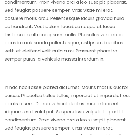
condimentum. Proin viverra orci a leo suscipit placerat.
Sed feugiat posuere semper. Cras vitae mi erat,
posuere mollis arcu. Pellentesque iaculis gravida nulla
ac hendrerit. Vestibulum faucibus neque at lacus
tristique eu ultrices ipsum mollis. Phasellus venenatis,
lacus in malesuada pellentesque, nisl ipsum faucibus
velit, et eleifend velit nulla a mi. Praesent pharetra
semper purus, a vehicula massa interdum in.
In hac habitasse platea dictumst. Mauris mattis auctor
cursus. Phasellus tellus tellus, imperdiet ut imperdiet eu,
iaculis a sem. Donec vehicula luctus nunc in laoreet.
Aliquam erat volutpat. Suspendisse vulputate porttitor
condimentum. Proin viverra orci a leo suscipit placerat.
Sed feugiat posuere semper. Cras vitae mi erat,