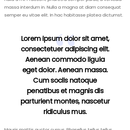
massa interdum in. Nulla a magna at diam consequat
semper eu vitae elit. In hac habitasse platea dictumst.
Lorem ipsum dolor sit amet,
consectetuer adipiscing elit.
Aenean commodo ligula
eget dolor. Aenean massa.
Cum sociis natoque
penatibus et magnis dis
parturient montes, nascetur
ridiculus mus.
Mauris mattis auctor cursus. Phasellus tellus tellus,