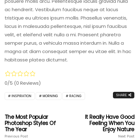
posuere mollis arcu. Pellentesque iaculis gravida nulla
ac hendrerit. Vestibulum faucibus neque at lacus
tristique eu ultrices ipsum mollis. Phasellus venenatis,
lacus in malesuada pellentesque, nisl ipsum faucibus
velit, et eleifend velit nulla a mi. Praesent pharetra
semper purus, a vehicula massa interdum in. Nulla a
magna at diam consequat semper eu vitae elit. In hac
habitasse platea dictumst.
0/5
(0 Reviews)
SHARE
INSPIRATION
MORNING
RACING
The Most Popular
It Really Have Good
Photoshop Styles Of
Feeling When You
The Year
Enjoy Nature
Previous Post
Next Post