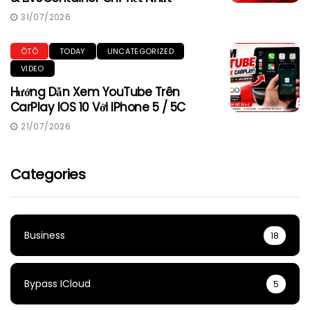
31/07/2026
ÔTÔ
TODAY
UNCATEGORIZED
VIDEO
Hướng Dẫn Xem YouTube Trên
CarPlay IOS 10 Với IPhone 5 / 5C
21/07/2026
Categories
Business
18
Bypass ICloud
5