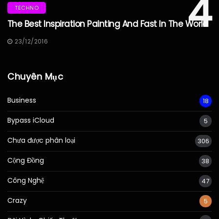
4
TECHNO
The Best Inspiration Painting And Fast In The World
23/12/2016
Chuyên Mục
Business
18
Bypass iCloud
5
Chưa được phân loại
306
Cộng Đồng
38
Công Nghệ
47
Crazy
5