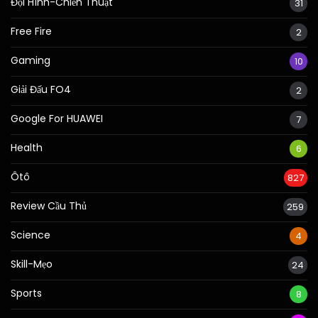
Đội Hình-Chiến Thuật
31
Free Fire
2
Gaming
10
Giải Đấu FO4
2
Google For HUAWEI
7
Health
6
Ôtô
827
Review Cầu Thủ
259
Science
4
Skill-Mẹo
24
Sports
8