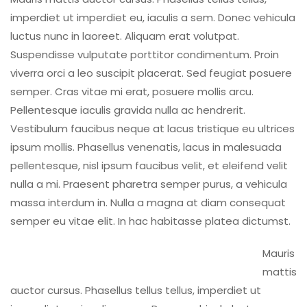
imperdiet ut imperdiet eu, iaculis a sem. Donec vehicula
luctus nunc in laoreet. Aliquam erat volutpat.
Suspendisse vulputate porttitor condimentum. Proin
viverra orci a leo suscipit placerat. Sed feugiat posuere
semper. Cras vitae mi erat, posuere mollis arcu.
Pellentesque iaculis gravida nulla ac hendrerit.
Vestibulum faucibus neque at lacus tristique eu ultrices
ipsum mollis. Phasellus venenatis, lacus in malesuada
pellentesque, nisl ipsum faucibus velit, et eleifend velit
nulla a mi. Praesent pharetra semper purus, a vehicula
massa interdum in. Nulla a magna at diam consequat
semper eu vitae elit. In hac habitasse platea dictumst.
Mauris
mattis
auctor cursus. Phasellus tellus tellus, imperdiet ut