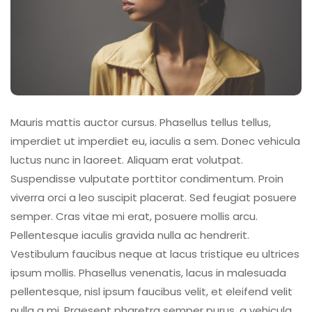
Mauris mattis auctor cursus. Phasellus tellus tellus,
imperdiet ut imperdiet eu, iaculis a sem. Donec vehicula
luctus nunc in laoreet. Aliquam erat volutpat.
Suspendisse vulputate porttitor condimentum. Proin
viverra orci a leo suscipit placerat. Sed feugiat posuere
semper. Cras vitae mi erat, posuere mollis arcu.
Pellentesque iaculis gravida nulla ac hendrerit.
Vestibulum faucibus neque at lacus tristique eu ultrices
ipsum mollis. Phasellus venenatis, lacus in malesuada
pellentesque, nisl ipsum faucibus velit, et eleifend velit
nulla a mi. Praesent pharetra semper purus, a vehicula