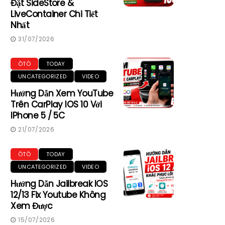
Đặt SideStore &
LiveContainer Chi Tiết
Nhất
31/07/2026
ÔTÔ
TODAY
UNCATEGORIZED
VIDEO
Hướng Dẫn Xem YouTube
Trên CarPlay IOS 10 Với
IPhone 5 / 5C
21/07/2026
ÔTÔ
TODAY
UNCATEGORIZED
VIDEO
Hướng Dẫn Jailbreak IOS
12/13 Fix Youtube Không
Xem Được
15/07/2026