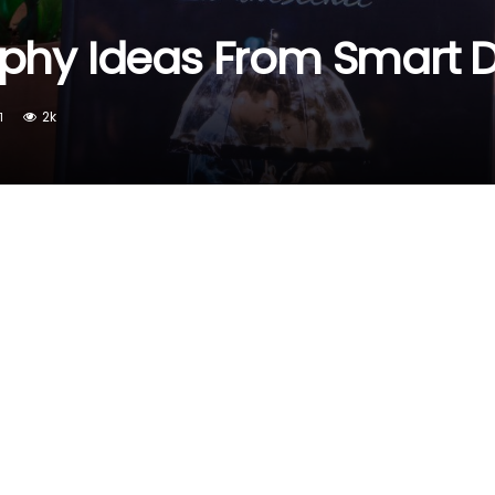
aphy Ideas From Smart 
2k
1