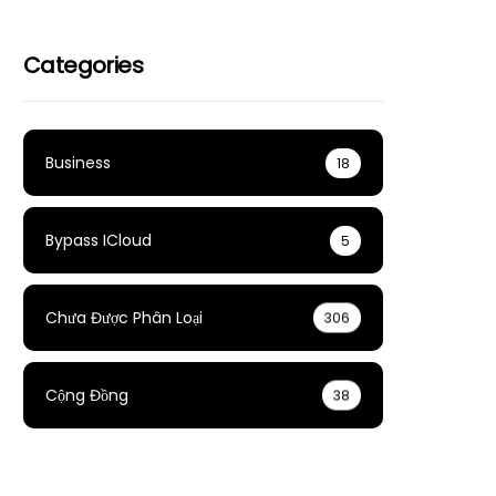
Categories
Business
18
Bypass ICloud
5
Chưa Được Phân Loại
306
Cộng Đồng
38