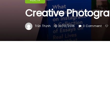
HEALTH
Creative Photogr
Trần Thịnh
23/12/2016
0 Comment