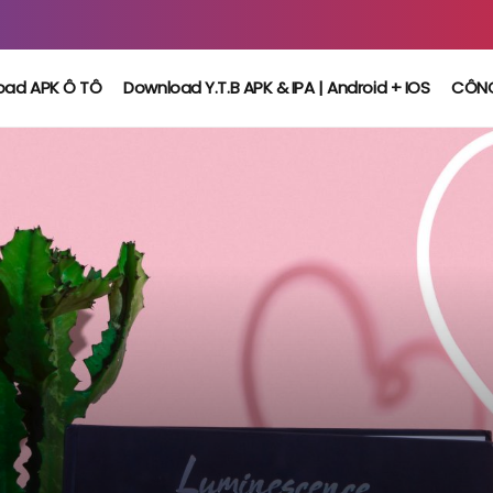
oad APK Ô TÔ
Download Y.T.B APK & IPA | Android + IOS
CÔN