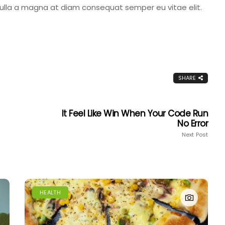
Nulla a magna at diam consequat semper eu vitae elit.
SHARE
It Feel Like Win When Your Code Run
No Error
Next Post
HEALTH