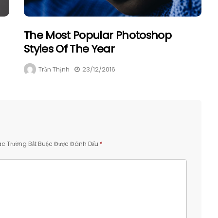
The Most Popular Photoshop
Styles Of The Year
Trần Thịnh
23/12/2016
c Trường Bắt Buộc Được Đánh Dấu
*