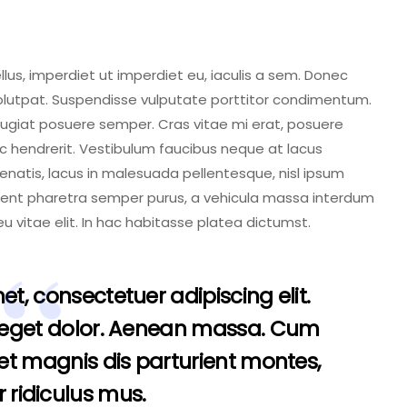
ellus, imperdiet ut imperdiet eu, iaculis a sem. Donec
 volutpat. Suspendisse vulputate porttitor condimentum.
 feugiat posuere semper. Cras vitae mi erat, posuere
 ac hendrerit. Vestibulum faucibus neque at lacus
enenatis, lacus in malesuada pellentesque, nisl ipsum
raesent pharetra semper purus, a vehicula massa interdum
 vitae elit. In hac habitasse platea dictumst.
t, consectetuer adipiscing elit.
eget dolor. Aenean massa. Cum
et magnis dis parturient montes,
 ridiculus mus.