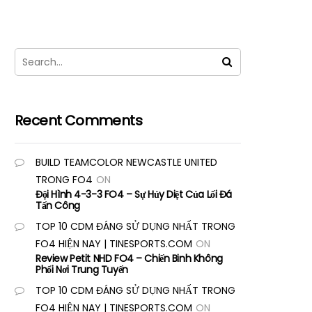
Recent Comments
BUILD TEAMCOLOR NEWCASTLE UNITED
TRONG FO4
ON
Đội Hình 4-3-3 FO4 – Sự Hủy Diệt Của Lối Đá
Tấn Công
TOP 10 CDM ĐÁNG SỬ DỤNG NHẤT TRONG
FO4 HIỆN NAY | TINESPORTS.COM
ON
Review Petit NHD FO4 – Chiến Binh Không
Phổi Nơi Trung Tuyến
TOP 10 CDM ĐÁNG SỬ DỤNG NHẤT TRONG
FO4 HIỆN NAY | TINESPORTS.COM
ON