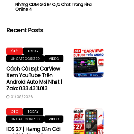
Những CDM Giá Rẻ Cực Chất Trong FiFa
Online 4
Recent Posts
ÔTÔ
TODAY
UNCATEGORIZED
VIDEO
Cách Cài Đặt CarView
Xem YouTube Trên
Android Auto Mới Nhất |
Zalo: 033.43.11.013
01/08/2026
ÔTÔ
TODAY
UNCATEGORIZED
VIDEO
IOS 27 | Hướng Dẫn Cài