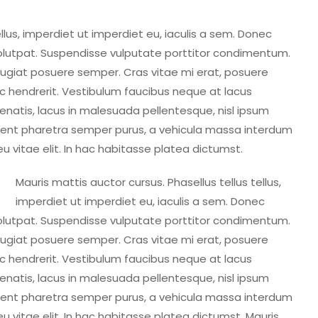
ellus, imperdiet ut imperdiet eu, iaculis a sem. Donec
 volutpat. Suspendisse vulputate porttitor condimentum.
 feugiat posuere semper. Cras vitae mi erat, posuere
 ac hendrerit. Vestibulum faucibus neque at lacus
enenatis, lacus in malesuada pellentesque, nisl ipsum
raesent pharetra semper purus, a vehicula massa interdum
 vitae elit. In hac habitasse platea dictumst.
Mauris mattis auctor cursus. Phasellus tellus tellus,
imperdiet ut imperdiet eu, iaculis a sem. Donec
 volutpat. Suspendisse vulputate porttitor condimentum.
 feugiat posuere semper. Cras vitae mi erat, posuere
 ac hendrerit. Vestibulum faucibus neque at lacus
enenatis, lacus in malesuada pellentesque, nisl ipsum
raesent pharetra semper purus, a vehicula massa interdum
 vitae elit. In hac habitasse platea dictumst. Mauris