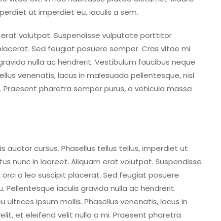
mperdiet ut imperdiet eu, iaculis a sem.
 erat volutpat. Suspendisse vulputate porttitor
 placerat. Sed feugiat posuere semper. Cras vitae mi
 gravida nulla ac hendrerit. Vestibulum faucibus neque
sellus venenatis, lacus in malesuada pellentesque, nisl
 mi. Praesent pharetra semper purus, a vehicula massa
 auctor cursus. Phasellus tellus tellus, imperdiet ut
ctus nunc in laoreet. Aliquam erat volutpat. Suspendisse
 orci a leo suscipit placerat. Sed feugiat posuere
. Pellentesque iaculis gravida nulla ac hendrerit.
 ultrices ipsum mollis. Phasellus venenatis, lacus in
it, et eleifend velit nulla a mi. Praesent pharetra