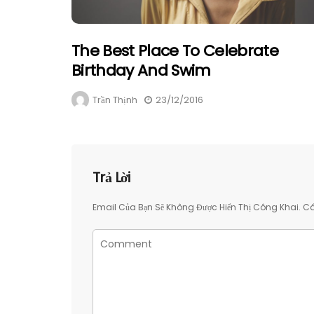
The Best Place To Celebrate
Birthday And Swim
Trần Thịnh
23/12/2016
Trả Lời
Email Của Bạn Sẽ Không Được Hiển Thị Công Khai.
Cá