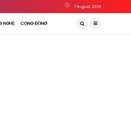
7 August, 2026
G NGHỆ
CỘNG ĐỒNG