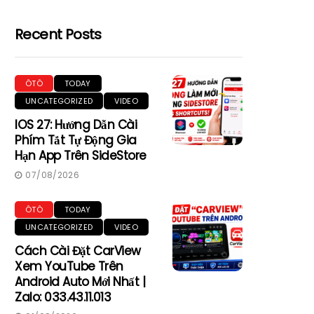
Recent Posts
ÔTÔ
TODAY
UNCATEGORIZED
VIDEO
IOS 27: Hướng Dẫn Cài
Phím Tắt Tự Động Gia
Hạn App Trên SideStore
07/08/2026
ÔTÔ
TODAY
UNCATEGORIZED
VIDEO
Cách Cài Đặt CarView
Xem YouTube Trên
Android Auto Mới Nhất |
Zalo: 033.43.11.013