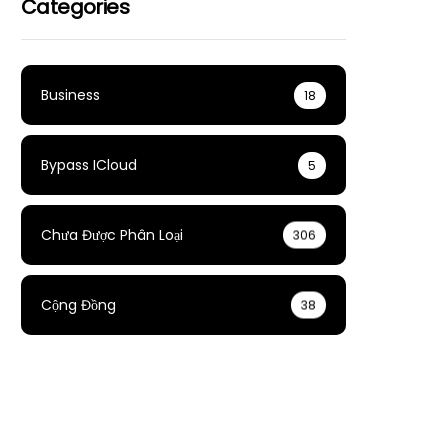
Categories
Business
18
Bypass ICloud
5
Chưa Được Phân Loại
306
Cộng Đồng
38