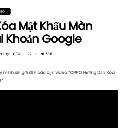
DEO
óa Mật Khẩu Màn
i Khoản Google
Ở
 Luận Bị Tắt
636
0
OPPO
Hướng
Dẫn
ay mình xin gửi đến các bạn video “OPPO Hướng Dẫn Xóa
Xóa
e”
Mật
Khẩu
Màn
Hình
–
Mở
Khóa