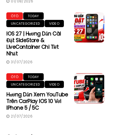
01/08/2026
ÔTÔ
TODAY
UNCATEGORIZED
VIDEO
IOS 27 | Hướng Dẫn Cài
Đặt SideStore &
LiveContainer Chi Tiết
Nhất
31/07/2026
ÔTÔ
TODAY
UNCATEGORIZED
VIDEO
Hướng Dẫn Xem YouTube
Trên CarPlay IOS 10 Với
IPhone 5 / 5C
21/07/2026