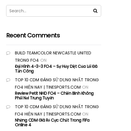
Recent Comments
BUILD TEAMCOLOR NEWCASTLE UNITED
TRONG FO4
ON
Đội Hình 4-3-3 FO4 – Sự Hủy Diệt Của Lối Đá
Tấn Công
TOP 10 CDM ĐÁNG SỬ DỤNG NHẤT TRONG
FO4 HIỆN NAY | TINESPORTS.COM
ON
Review Petit NHD FO4 – Chiến Binh Không
Phổi Nơi Trung Tuyến
TOP 10 CDM ĐÁNG SỬ DỤNG NHẤT TRONG
FO4 HIỆN NAY | TINESPORTS.COM
ON
Những CDM Giá Rẻ Cực Chất Trong FiFa
Online 4