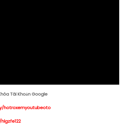
Tài
Khoản
Google
Khóa Tài Khoản Google
t.ly/hotroxemyoutubeoto
/hlgzfe122