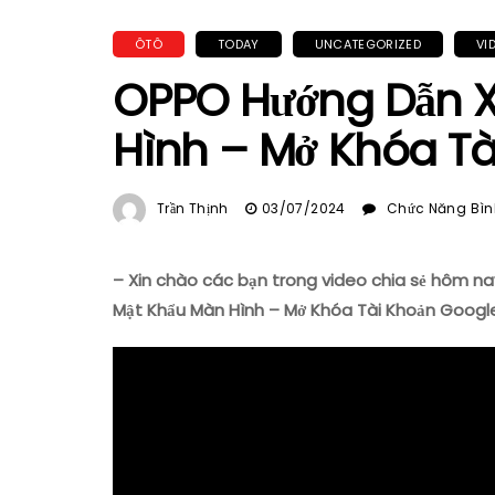
ÔTÔ
TODAY
UNCATEGORIZED
VI
OPPO Hướng Dẫn X
Hình – Mở Khóa Tà
Trần Thịnh
03/07/2024
Chức Năng Bình
– Xin chào các bạn trong video chia sẻ hôm n
Mật Khẩu Màn Hình – Mở Khóa Tài Khoản Googl