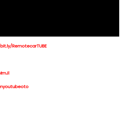
/bit.ly/RemotecarTUBE
MmJl
xemyoutubeoto