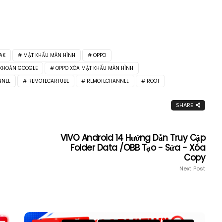
AK
MẬT KHẨU MÀN HÌNH
OPPO
 KHOẢN GOOGLE
OPPO XÓA MẬT KHẨU MÀN HÌNH
NNEL
REMOTECARTUBE
REMOTECHANNEL
ROOT
SHARE
VIVO Android 14 Hướng Dẫn Truy Cập
Folder Data /OBB Tạo - Sửa - Xóa
Copy
Next Post