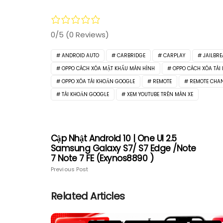
0/5
(0 Reviews)
ANDROID AUTO
CARBRIDGE
CARPLAY
JAILBRE
OPPO CÁCH XÓA MẬT KHẨU MÀN HÌNH
OPPO CÁCH XÓA TÀI
OPPO XÓA TÀI KHOẢN GOOGLE
REMOTE
REMOTE CHA
TÀI KHOẢN GOOGLE
XEM YOUTUBE TRÊN MÀN XE
Cập Nhật Android 10 | One UI 2.5
Samsung Galaxy S7/ S7 Edge /Note
7 Note 7 FE (Exynos8890 )
Previous Post
Related Articles