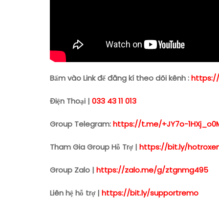
Bấm vào Link để đăng kí theo dõi kênh :
https:/
Điện Thoại |
033 43 11 013
Group Telegram:
https://t.me/+JY7o-1HXj_o0
Tham Gia Group Hỗ Trợ |
https://bit.ly/hotro
Group Zalo |
https://zalo.me/g/ztgnmg495
Liên hệ hỗ trợ |
https://bit.ly/supportremo