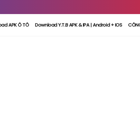
oad APK Ô TÔ
Download Y.T.B APK & IPA | Android + IOS
CÔN