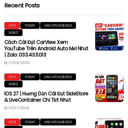
Recent Posts
ÔTÔ
TODAY
UNCATEGORIZED
VIDEO
Cách Cài Đặt CarView Xem
YouTube Trên Android Auto Mới Nhất
| Zalo: 033.43.11.013
01/08/2026
ÔTÔ
TODAY
UNCATEGORIZED
VIDEO
IOS 27 | Hướng Dẫn Cài Đặt SideStore
& LiveContainer Chi Tiết Nhất
31/07/2026
ÔTÔ
TODAY
UNCATEGORIZED