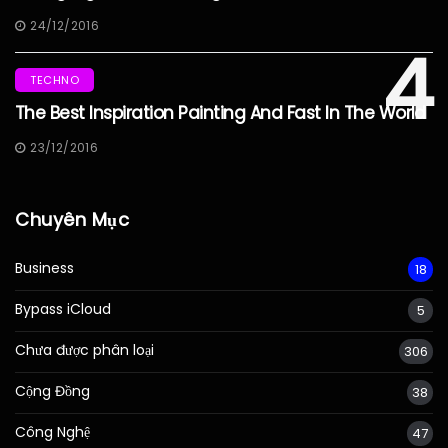
24/12/2016
4
TECHNO
The Best Inspiration Painting And Fast In The World
23/12/2016
Chuyên Mục
Business
18
Bypass iCloud
5
Chưa được phân loại
306
Cộng Đồng
38
Công Nghệ
47