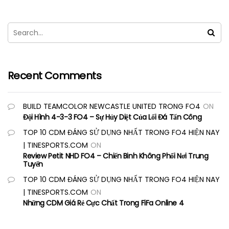
Recent Comments
BUILD TEAMCOLOR NEWCASTLE UNITED TRONG FO4
ON
Đội Hình 4-3-3 FO4 – Sự Hủy Diệt Của Lối Đá Tấn Công
TOP 10 CDM ĐÁNG SỬ DỤNG NHẤT TRONG FO4 HIỆN NAY
| TINESPORTS.COM
ON
Review Petit NHD FO4 – Chiến Binh Không Phổi Nơi Trung
Tuyến
TOP 10 CDM ĐÁNG SỬ DỤNG NHẤT TRONG FO4 HIỆN NAY
| TINESPORTS.COM
ON
Những CDM Giá Rẻ Cực Chất Trong FiFa Online 4