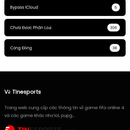
Bypass ICloud
5
Chưa Được Phân Loại
306
Cộng Đồng
38
Về Tinesports
Trang web cung cấp các thông tin về game fifa online 4
và các game khác như lol, pupg…