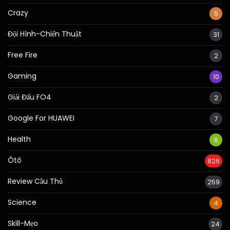
Crazy
5
Đội Hình-Chiến Thuật
31
Free Fire
2
Gaming
10
Giải Đấu FO4
2
Google For HUAWEI
7
Health
6
Ôtô
826
Review Cầu Thủ
259
Science
4
Skill-Mẹo
24