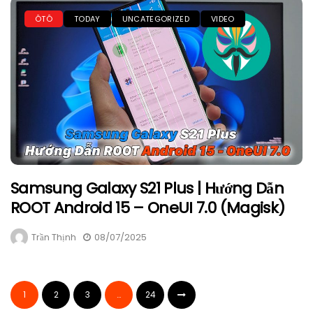
ÔTÔ
TODAY
UNCATEGORIZED
VIDEO
Samsung Galaxy S21 Plus | Hướng Dẫn
ROOT Android 15 – OneUI 7.0 (Magisk)
Trần Thịnh
08/07/2025
1
2
3
…
24