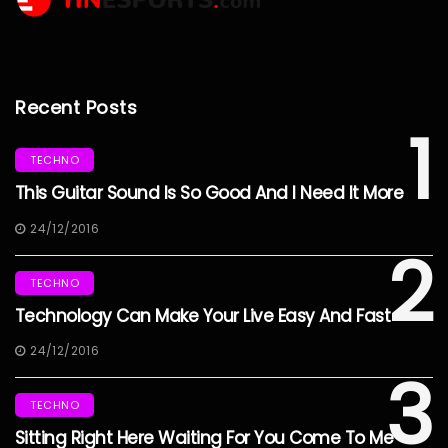
Recent Posts
1
TECHNO
This Guitar Sound Is So Good And I Need It More
24/12/2016
2
TECHNO
Technology Can Make Your Live Easy And Fast
24/12/2016
3
TECHNO
Sitting Right Here Waiting For You Come To Me