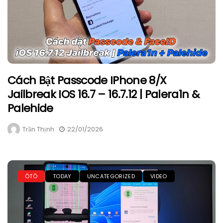
Cách Bật Passcode IPhone 8/X
Jailbreak IOS 16.7 – 16.7.12 | Palera1n &
Palehide
Trần Thịnh
22/01/2026
ÔTÔ
TODAY
UNCATEGORIZED
VIDEO