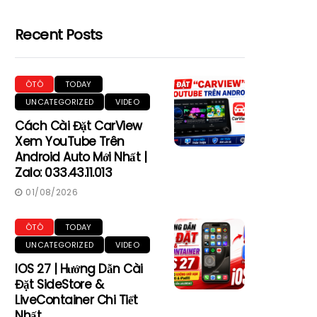
Recent Posts
ÔTÔ
TODAY
UNCATEGORIZED
VIDEO
Cách Cài Đặt CarView
Xem YouTube Trên
Android Auto Mới Nhất |
Zalo: 033.43.11.013
01/08/2026
ÔTÔ
TODAY
UNCATEGORIZED
VIDEO
IOS 27 | Hướng Dẫn Cài
Đặt SideStore &
LiveContainer Chi Tiết
Nhất