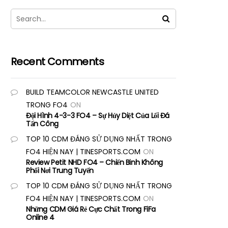
Recent Comments
BUILD TEAMCOLOR NEWCASTLE UNITED
TRONG FO4
ON
Đội Hình 4-3-3 FO4 – Sự Hủy Diệt Của Lối Đá
Tấn Công
TOP 10 CDM ĐÁNG SỬ DỤNG NHẤT TRONG
FO4 HIỆN NAY | TINESPORTS.COM
ON
Review Petit NHD FO4 – Chiến Binh Không
Phổi Nơi Trung Tuyến
TOP 10 CDM ĐÁNG SỬ DỤNG NHẤT TRONG
FO4 HIỆN NAY | TINESPORTS.COM
ON
Những CDM Giá Rẻ Cực Chất Trong FiFa
Online 4