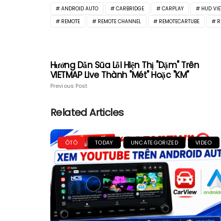
ANDROID AUTO
CARBRIDGE
CARPLAY
HUD VI
REMOTE
REMOTE CHANNEL
REMOTECARTUBE
R
Hướng Dẫn Sũa Lỗi Hiện Thị "Dặm" Trên
VIETMAP Live Thành "Mét" Hoặc "KM"
Previous Post
Related Articles
ÔTÔ
TODAY
UNCATEGORIZED
VIDEO