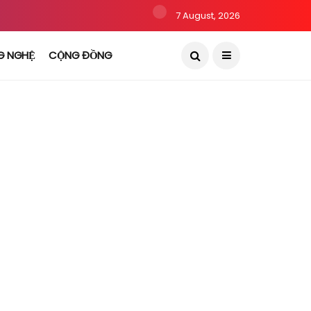
7 August, 2026
G NGHỆ
CỘNG ĐỒNG