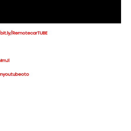
/bit.ly/RemotecarTUBE
MmJl
xemyoutubeoto