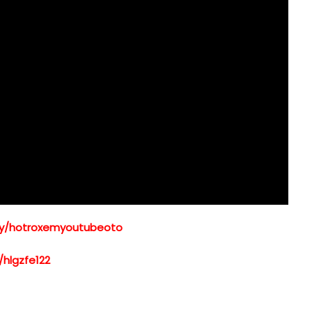
t.ly/hotroxemyoutubeoto
/hlgzfe122