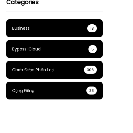
Categories
Business
18
Bypass ICloud
5
Chưa Được Phân Loại
306
Cộng Đồng
38