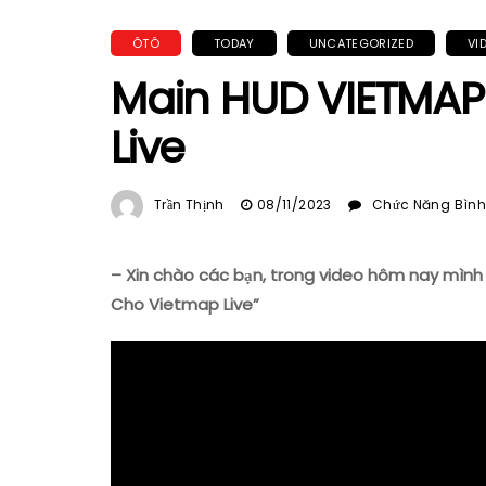
ÔTÔ
TODAY
UNCATEGORIZED
VI
Main HUD VIETMA
Live
Trần Thịnh
08/11/2023
Chức Năng Bình 
– Xin chào các bạn, trong video hôm nay mình 
Cho Vietmap Live”