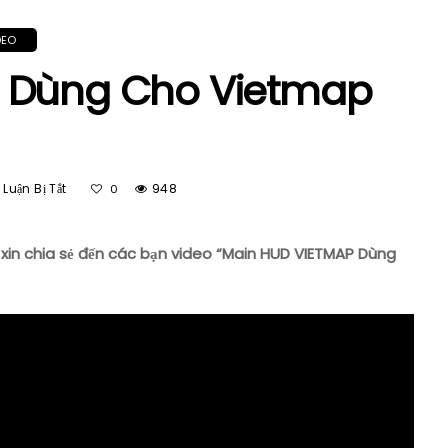
DEO
P Dùng Cho Vietmap
Ở
Luận Bị Tắt
948
0
Main
HUD
VIETMAP
xin chia sẻ đến các bạn video “Main HUD VIETMAP Dùng
Dùng
Cho
Vietmap
Live