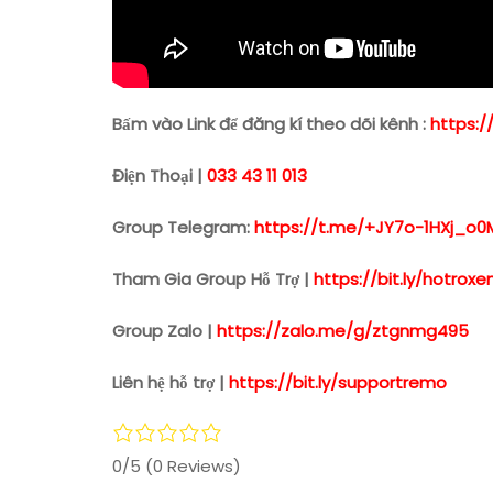
Bấm vào Link để đăng kí theo dõi kênh :
https:/
Điện Thoại |
033 43 11 013
Group Telegram:
https://t.me/+JY7o-1HXj_o0
Tham Gia Group Hỗ Trợ |
https://bit.ly/hotro
Group Zalo |
https://zalo.me/g/ztgnmg495
Liên hệ hỗ trợ |
https://bit.ly/supportremo
0/5
(0 Reviews)