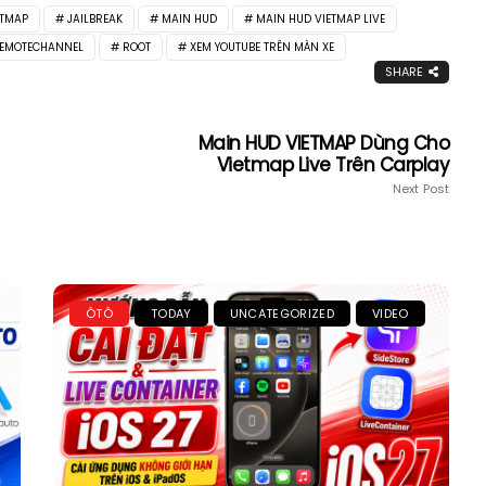
ETMAP
JAILBREAK
MAIN HUD
MAIN HUD VIETMAP LIVE
EMOTECHANNEL
ROOT
XEM YOUTUBE TRÊN MÀN XE
SHARE
Main HUD VIETMAP Dùng Cho
Vietmap Live Trên Carplay
Next Post
ÔTÔ
TODAY
UNCATEGORIZED
VIDEO