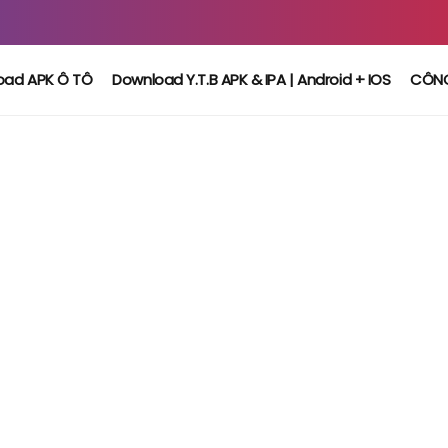
oad APK Ô TÔ
Download Y.T.B APK & IPA | Android + IOS
CÔN