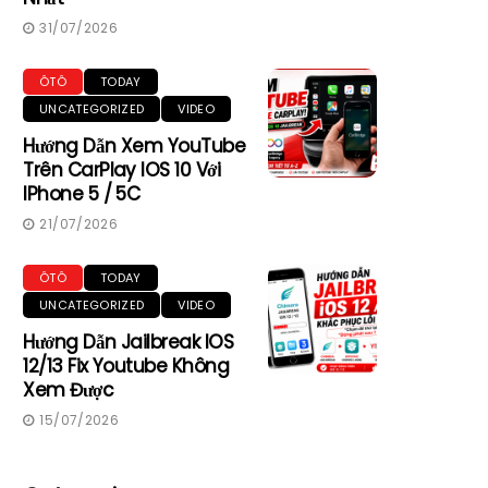
31/07/2026
ÔTÔ
TODAY
UNCATEGORIZED
VIDEO
Hướng Dẫn Xem YouTube
Trên CarPlay IOS 10 Với
IPhone 5 / 5C
21/07/2026
ÔTÔ
TODAY
UNCATEGORIZED
VIDEO
Hướng Dẫn Jailbreak IOS
12/13 Fix Youtube Không
Xem Được
15/07/2026