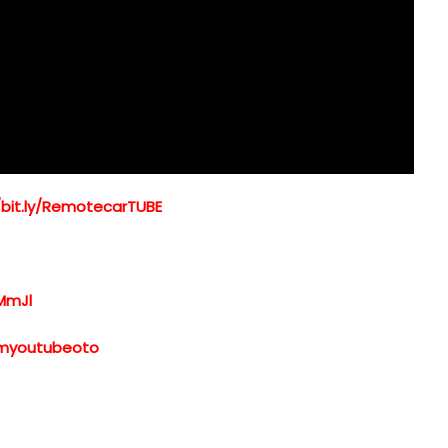
/bit.ly/RemotecarTUBE
MmJl
xemyoutubeoto