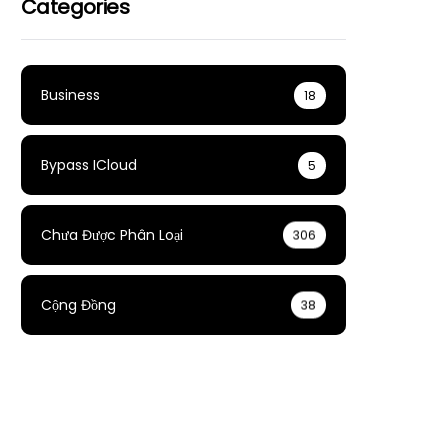
Categories
Business
18
Bypass ICloud
5
Chưa Được Phân Loại
306
Cộng Đồng
38