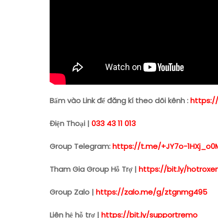
Bấm vào Link để đăng kí theo dõi kênh :
https:/
Điện Thoại |
033 43 11 013
Group Telegram:
https://t.me/+JY7o-1HXj_o0
Tham Gia Group Hỗ Trợ |
https://bit.ly/hotro
Group Zalo |
https://zalo.me/g/ztgnmg495
Liên hệ hỗ trợ |
https://bit.ly/supportremo