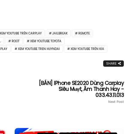
 XEM YOUTUBE TRÊN CARPLAY
JAILBREAK
REMOTE
L
ROOT
XEM YOUTUBE TOYOTA
RPLAY
XEM YOUTUBE TREN HUYNDAI
XEM YOUTUBE TRÊN KIA
SHARE
[BÁN] IPhone SE2020 Dùng Carplay
Siêu Mượt, Âm Thanh Hay -
033.43.11.013
Next Post