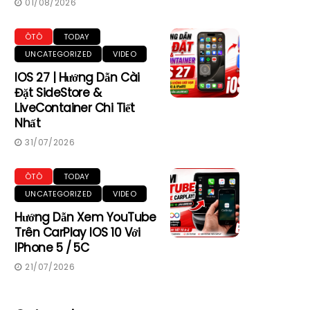
01/08/2026
ÔTÔ
TODAY
UNCATEGORIZED
VIDEO
IOS 27 | Hướng Dẫn Cài
Đặt SideStore &
LiveContainer Chi Tiết
Nhất
31/07/2026
ÔTÔ
TODAY
UNCATEGORIZED
VIDEO
Hướng Dẫn Xem YouTube
Trên CarPlay IOS 10 Với
IPhone 5 / 5C
21/07/2026