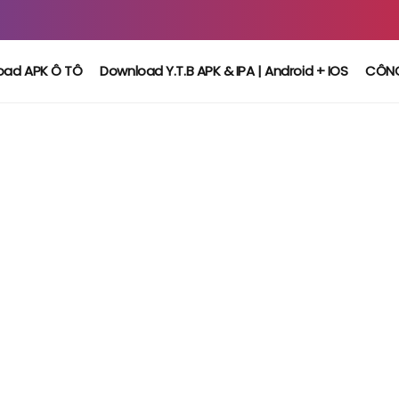
oad APK Ô TÔ
Download Y.T.B APK & IPA | Android + IOS
CÔN