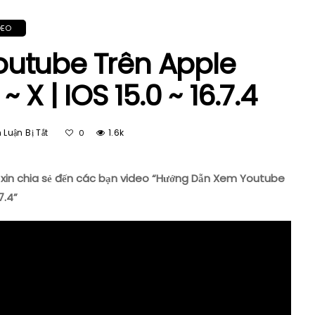
DEO
utube Trên Apple
 X | IOS 15.0 ~ 16.7.4
Ở
Luận Bị Tắt
1.6k
0
Hướng
Dẫn
Xem
 xin chia sẻ đến các bạn video “Hướng Dẫn Xem Youtube
Youtube
7.4”
Trên
Apple
Carplay
IPhone
6s
~
X