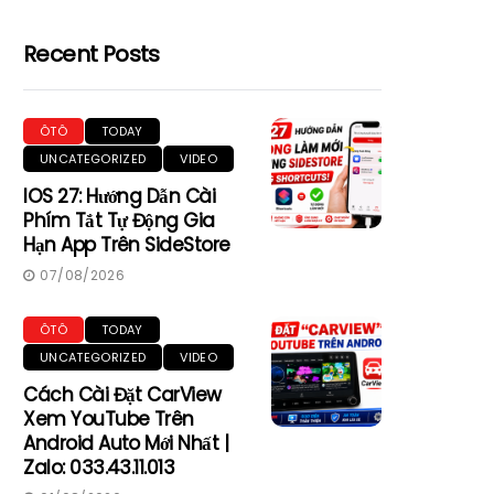
Recent Posts
ÔTÔ
TODAY
UNCATEGORIZED
VIDEO
IOS 27: Hướng Dẫn Cài
Phím Tắt Tự Động Gia
Hạn App Trên SideStore
07/08/2026
ÔTÔ
TODAY
UNCATEGORIZED
VIDEO
Cách Cài Đặt CarView
Xem YouTube Trên
Android Auto Mới Nhất |
Zalo: 033.43.11.013