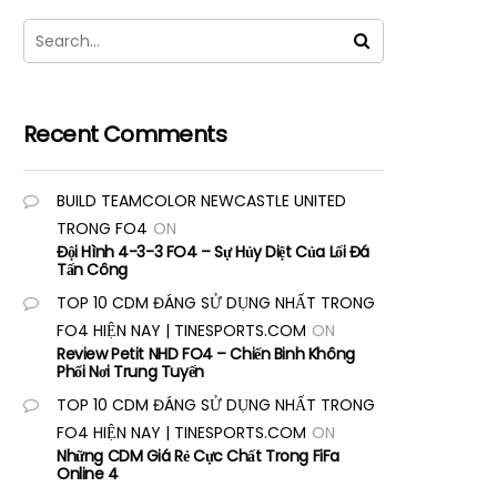
Recent Comments
BUILD TEAMCOLOR NEWCASTLE UNITED
TRONG FO4
ON
Đội Hình 4-3-3 FO4 – Sự Hủy Diệt Của Lối Đá
Tấn Công
TOP 10 CDM ĐÁNG SỬ DỤNG NHẤT TRONG
FO4 HIỆN NAY | TINESPORTS.COM
ON
Review Petit NHD FO4 – Chiến Binh Không
Phổi Nơi Trung Tuyến
TOP 10 CDM ĐÁNG SỬ DỤNG NHẤT TRONG
FO4 HIỆN NAY | TINESPORTS.COM
ON
Những CDM Giá Rẻ Cực Chất Trong FiFa
Online 4