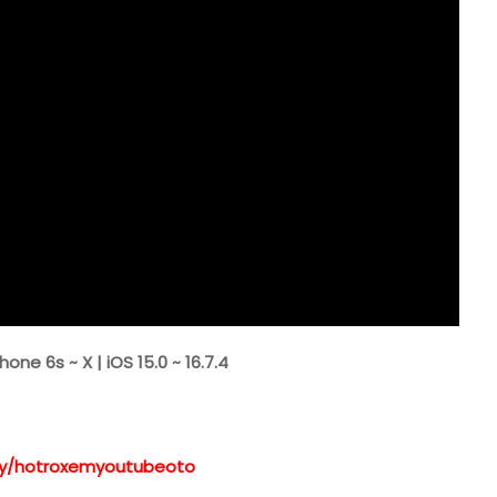
|
IOS
15.0
~
16.7.4
e 6s ~ X | iOS 15.0 ~ 16.7.4
t.ly/hotroxemyoutubeoto