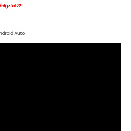
/hlgzfe122
ndroid Auto