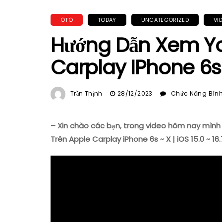
ÔTÔ
TODAY
UNCATEGORIZED
VI
Hướng Dẫn Xem Yo
Carplay IPhone 6s ~
Trần Thịnh
28/12/2023
Chức Năng Bình 
– Xin chào các bạn, trong video hôm nay mình
Trên Apple Carplay iPhone 6s ~ X | iOS 15.0 ~ 16.