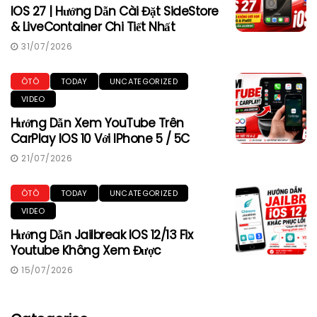
IOS 27 | Hướng Dẫn Cài Đặt SideStore
& LiveContainer Chi Tiết Nhất
31/07/2026
ÔTÔ
TODAY
UNCATEGORIZED
VIDEO
Hướng Dẫn Xem YouTube Trên
CarPlay IOS 10 Với IPhone 5 / 5C
21/07/2026
ÔTÔ
TODAY
UNCATEGORIZED
VIDEO
Hướng Dẫn Jailbreak IOS 12/13 Fix
Youtube Không Xem Được
15/07/2026