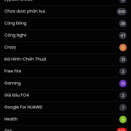
Chưa được phân loại
306
Cộng Đồng
38
Công Nghệ
47
Crazy
5
Đội Hình-Chiến Thuật
31
Free Fire
2
Gaming
10
Giải Đấu FO4
2
Google For HUAWEI
7
Health
6
Ôtô