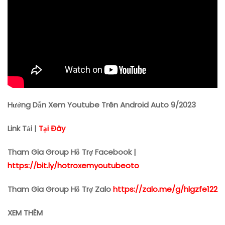
Hướng Dẫn Xem Youtube Trên Android Auto 9/2023
Link Tải |
Tại Đây
Tham Gia Group Hỗ Trợ Facebook |
https://bit.ly/hotroxemyoutubeoto
Tham Gia Group Hỗ Trợ Zalo
https://zalo.me/g/hlgzfe122
XEM THÊM