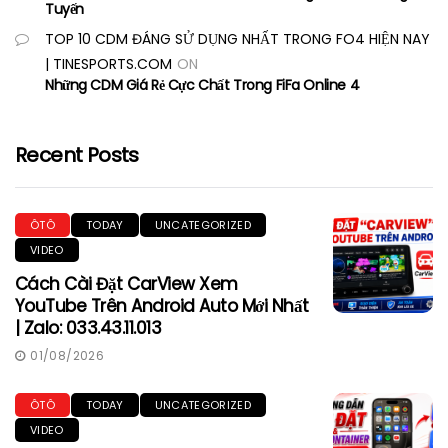
Tuyến
TOP 10 CDM ĐÁNG SỬ DỤNG NHẤT TRONG FO4 HIỆN NAY
| TINESPORTS.COM
ON
Những CDM Giá Rẻ Cực Chất Trong FiFa Online 4
Recent Posts
ÔTÔ
TODAY
UNCATEGORIZED
VIDEO
Cách Cài Đặt CarView Xem
YouTube Trên Android Auto Mới Nhất
| Zalo: 033.43.11.013
01/08/2026
ÔTÔ
TODAY
UNCATEGORIZED
VIDEO