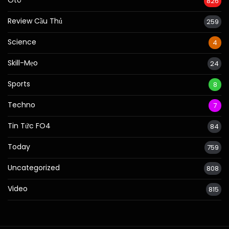
826
Review Cầu Thủ
259
Science
4
Skill-Mẹo
24
Sports
8
Techno
7
Tin Tức FO4
84
Today
759
Uncategorized
808
Video
815