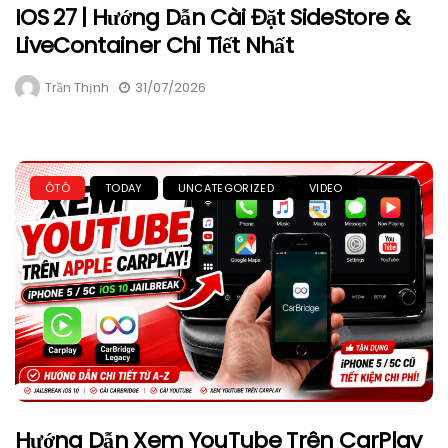
IOS 27 | Hướng Dẫn Cài Đặt SideStore &
LiveContainer Chi Tiết Nhất
Trần Thịnh
31/07/2026
ÔTÔ
TODAY
UNCATEGORIZED
VIDEO
Hướng Dẫn Xem YouTube Trên CarPlay