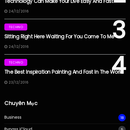
Technology Can Make Your Live Easy And Fast
24/12/2016
3
TECHNO
Sitting Right Here Waiting For You Come To Me
24/12/2016
4
TECHNO
The Best Inspiration Painting And Fast In The World
23/12/2016
Chuyên Mục
Business
18
Bypass iCloud
5