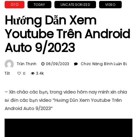
ÔTÔ
TODAY
UNCATEGORIZED
VIDEO
Hướng Dẫn Xem
Youtube Trên Android
Auto 9/2023
Trần Thịnh
06/09/2023
Chức Năng Bình Luận Bị
Ở
Tắt
3.4k
0
Hướng
Dẫn
– Xin chào các bạn, trong video hôm nay minh xin chia
Xem
Youtube
sẻ đến các bạn video “Hướng Dẫn Xem Youtube Trên
Trên
Android Auto 9/2023”
Android
Auto
9/2023