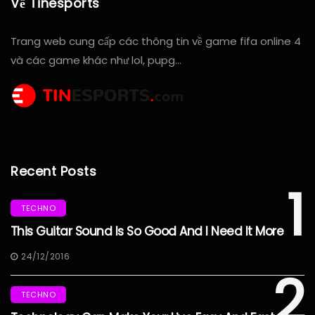
Về Tinesports
Trang web cung cấp các thông tin về game fifa online 4
và các game khác như lol, pupg…
Recent Posts
1
TECHNO
This Guitar Sound Is So Good And I Need It More
24/12/2016
2
TECHNO