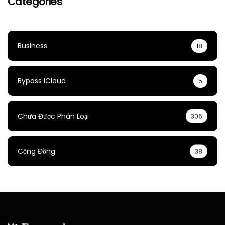
Categories
Business
18
Bypass ICloud
5
Chưa Được Phân Loại
306
Cộng Đồng
38