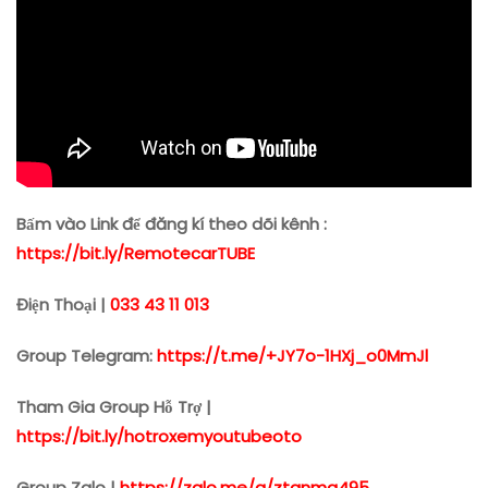
Bấm vào Link để đăng kí theo dõi kênh :
https://bit.ly/RemotecarTUBE
Điện Thoại |
033 43 11 013
Group Telegram:
https://t.me/+JY7o-1HXj_o0MmJl
Tham Gia Group Hỗ Trợ |
https://bit.ly/hotroxemyoutubeoto
Group Zalo |
https://zalo.me/g/ztgnmg495