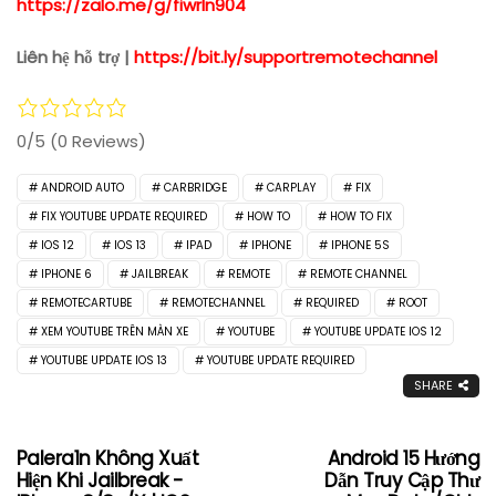
https://zalo.me/g/fiwrln904
Liên hệ hỗ trợ |
https://bit.ly/supportremotechannel
0/5
(0 Reviews)
ANDROID AUTO
CARBRIDGE
CARPLAY
FIX
FIX YOUTUBE UPDATE REQUIRED
HOW TO
HOW TO FIX
IOS 12
IOS 13
IPAD
IPHONE
IPHONE 5S
IPHONE 6
JAILBREAK
REMOTE
REMOTE CHANNEL
REMOTECARTUBE
REMOTECHANNEL
REQUIRED
ROOT
XEM YOUTUBE TRÊN MÀN XE
YOUTUBE
YOUTUBE UPDATE IOS 12
YOUTUBE UPDATE IOS 13
YOUTUBE UPDATE REQUIRED
SHARE
Palera1n Không Xuất
Android 15 Hướng
Hiện Khi Jailbreak -
Dẫn Truy Cập Thư