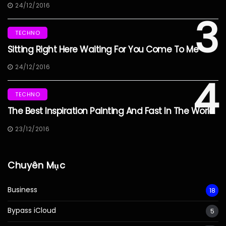
24/12/2016
3
TECHNO
Sitting Right Here Waiting For You Come To Me
24/12/2016
4
TECHNO
The Best Inspiration Painting And Fast In The World
23/12/2016
Chuyên Mục
Business
18
Bypass iCloud
5