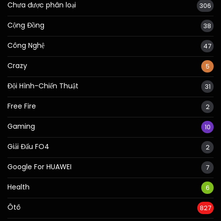
Chưa được phân loại
306
Cộng Đồng
38
Công Nghệ
47
Crazy
5
Đội Hình-Chiến Thuật
31
Free Fire
2
Gaming
10
Giải Đấu FO4
2
Google For HUAWEI
7
Health
6
Ôtô
827