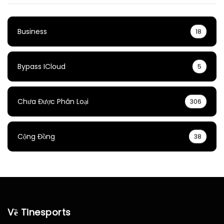
Business
18
Bypass ICloud
5
Chưa Được Phân Loại
306
Cộng Đồng
38
Về Tinesports