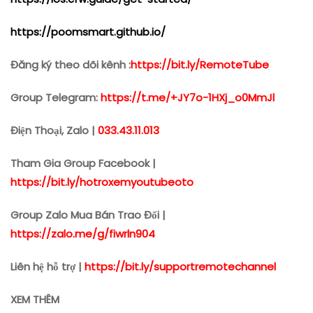
https://poomsmart.github.io/
Đăng ký theo dõi kênh :
https://bit.ly/RemoteTube
Group Telegram:
https://t.me/+JY7o-1HXj_o0MmJl
Điện Thoại, Zalo |
033.43.11.013
Tham Gia Group Facebook |
https://bit.ly/hotroxemyoutubeoto
Group Zalo Mua Bán Trao Đổi |
https://zalo.me/g/fiwrln904
Liên hệ hỗ trợ |
https://bit.ly/supportremotechannel
XEM THÊM