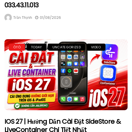
033.43.11.013
Trần Thịnh
01/08/2026
ÔTÔ
TODAY
UNCATEGORIZED
VIDEO
IOS 27 | Hướng Dẫn Cài Đặt SideStore &
LiveContainer Chi Tiết Nhất