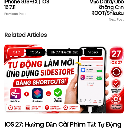
IPhone 8/8+/X | IOS
Mục Data/obb
16.7.11
Không Cần
ROOT/Shizuku
Previous Post
Next Post
Related Articles
ÔTÔ
TODAY
UNCATEGORIZED
VIDEO
IOS 27: Hướng Dẫn Cài Phím Tắt Tự Động