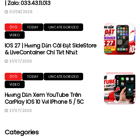
| Zalo: 033.43.11.013
01/08/2026
ÔTÔ
TODAY
UNCATEGORIZED
VIDEO
IOS 27 | Hướng Dẫn Cài Đặt SideStore
& LiveContainer Chi Tiết Nhất
31/07/2026
ÔTÔ
TODAY
UNCATEGORIZED
VIDEO
Hướng Dẫn Xem YouTube Trên
CarPlay IOS 10 Với IPhone 5 / 5C
21/07/2026
Categories