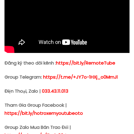
Đăng ký theo dõi kênh :
https://bit.ly/RemoteTube
Group Telegram:
https://t.me/+JY7o-1HXj_o0MmJl
Điện Thoại, Zalo |
033.43.11.013
Tham Gia Group Facebook |
https://bit.ly/hotroxemyoutubeoto
Group Zalo Mua Bán Trao Đổi |