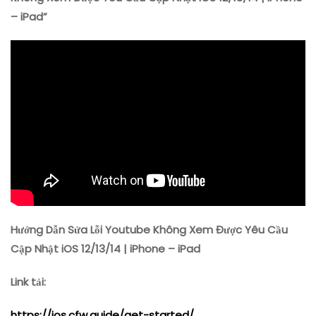
Không
– iPad”
Xem
Được
Yêu
Cầu
Cập
Nhật
IOS
12/13/14
|
IPhone
–
IPad
Hướng Dẫn Sửa Lỗi Youtube Không Xem Được Yêu Cầu
Cập Nhật iOS 12/13/14 | iPhone – iPad
Link tải:
https://ios.cfw.guide/get-started/