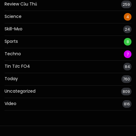
Review Cầu Thủ
259
Science
4
Skill-Mẹo
24
Sports
8
Techno
7
Tin Tức FO4
84
Today
760
Uncategorized
809
Video
816