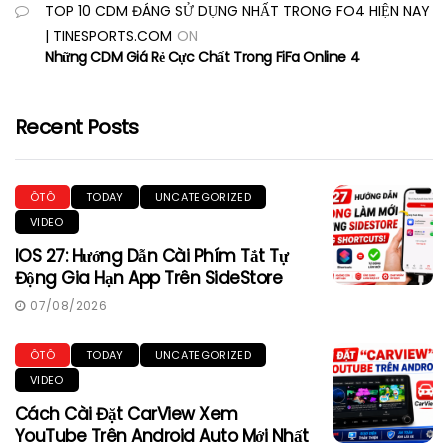
TOP 10 CDM ĐÁNG SỬ DỤNG NHẤT TRONG FO4 HIỆN NAY
| TINESPORTS.COM
ON
Những CDM Giá Rẻ Cực Chất Trong FiFa Online 4
Recent Posts
ÔTÔ
TODAY
UNCATEGORIZED
VIDEO
IOS 27: Hướng Dẫn Cài Phím Tắt Tự
Động Gia Hạn App Trên SideStore
07/08/2026
ÔTÔ
TODAY
UNCATEGORIZED
VIDEO
Cách Cài Đặt CarView Xem
YouTube Trên Android Auto Mới Nhất