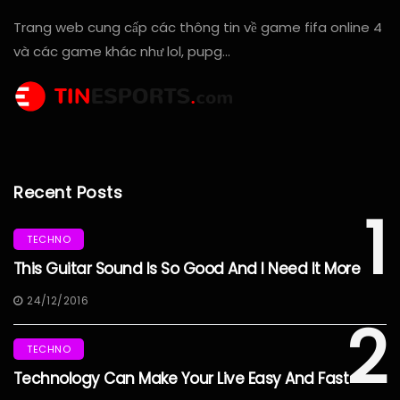
Trang web cung cấp các thông tin về game fifa online 4
và các game khác như lol, pupg…
Recent Posts
1
TECHNO
This Guitar Sound Is So Good And I Need It More
24/12/2016
2
TECHNO
Technology Can Make Your Live Easy And Fast