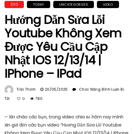
ÔTÔ
TODAY
UNCATEGORIZED
VIDEO
Hướng Dẫn Sửa Lỗi
Youtube Không Xem
Được Yêu Cầu Cập
Nhật IOS 12/13/14 |
IPhone – IPad
Trần Thịnh
20/05/2025
Chức Năng Bình Luận Bị
Ở
Tắt
780
0
Hướng
Dẫn
– Xin chào các bạn, trong video chia sẻ hôm nay mình
Sửa
Lỗi
xin gửi đến các bạn video “Hướng Dẫn Sửa Lỗi Youtube
Youtube
Không Xem Được Yêu Cầu Cập Nhật iOS 12/13/14 | iPhone