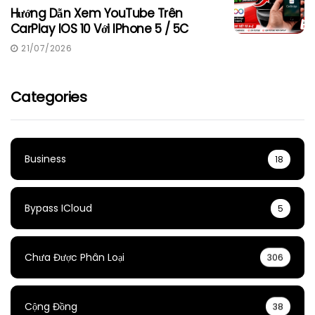
Hướng Dẫn Xem YouTube Trên
CarPlay IOS 10 Với IPhone 5 / 5C
21/07/2026
Categories
Business
18
Bypass ICloud
5
Chưa Được Phân Loại
306
Cộng Đồng
38