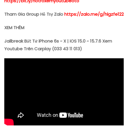
https://bit.ly/hotroxemyoutubeoto
Tham Gia Group Hỗ Trợ Zalo
https://zalo.me/g/hlgzfe122
XEM THÊM
Jailbreak Bất Tử iPhone 6s ~ X | iOS 15.0 ~ 15.7.6 Xem
Youtube Trên Carplay (033 43 11 013)