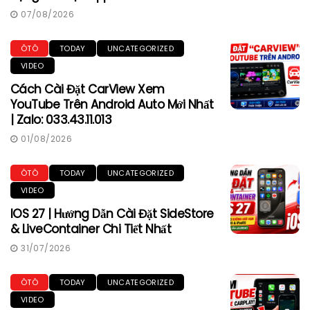
07/08/2026
ÔTÔ
TODAY
UNCATEGORIZED
VIDEO
Cách Cài Đặt CarView Xem
YouTube Trên Android Auto Mới Nhất
| Zalo: 033.43.11.013
01/08/2026
ÔTÔ
TODAY
UNCATEGORIZED
VIDEO
IOS 27 | Hướng Dẫn Cài Đặt SideStore
& LiveContainer Chi Tiết Nhất
31/07/2026
ÔTÔ
TODAY
UNCATEGORIZED
VIDEO