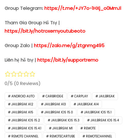
Group Telegram:
https://t.me/+JY7o-1HXj_o0MmJl
Tham Gia Group Hỗ Trợ |
https://bit.ly/hotroxemyoutubeoto
Group Zalo |
https://zalo.me/g/ztgnmg495
Liên hệ hỗ trợ |
https://bit.ly/supportremo
0/5
(0 Reviews)
ANDROID AUTO
CARBRIDGE
CARPLAY
JAILBREAK
JAILBREAK A12
JAILBREAK A13
JAILBREAK A14
JAILBREAK A15
JAILBREAK IOS 15.0
JAILBREAK IOS 15.1
JAILBREAK IOS 15.2
JAILBREAK IOS 15.3
JAILBREAK IOS 15.4
JAILBREAK IOS 15.4.1
JAILBREAK M1
REMOTE
REMOTE CHANNEL
REMOTECARTUBE
REMOTECHANNEL