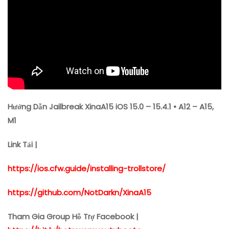
A12
–
A15,
M1
Hướng Dẫn Jailbreak XinaA15 iOS 15.0 – 15.4.1 • A12 – A15,
M1
Link Tải |
https://ios.cfw.guide/installing-trollstore/
https://github.com/NotDarkn/XinaA15
Tham Gia Group Hỗ Trợ Facebook |