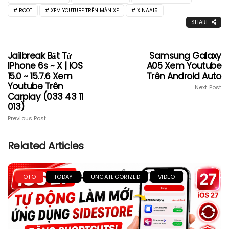
ROOT
XEM YOUTUBE TRÊN MÀN XE
XINAA15
SHARE
Jailbreak Bất Tử
Samsung Galaxy
IPhone 6s ~ X | IOS
A05 Xem Youtube
15.0 ~ 15.7.6 Xem
Trên Android Auto
Youtube Trên
Next Post
Carplay (033 43 11
013)
Previous Post
Related Articles
ÔTÔ
TODAY
UNCATEGORIZED
VIDEO