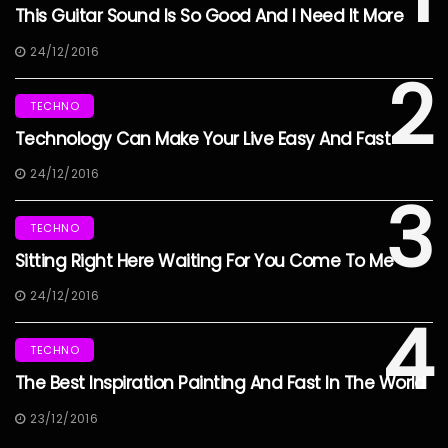
This Guitar Sound Is So Good And I Need It More
24/12/2016
2
TECHNO
Technology Can Make Your Live Easy And Fast
24/12/2016
3
TECHNO
Sitting Right Here Waiting For You Come To Me
24/12/2016
4
TECHNO
The Best Inspiration Painting And Fast In The World
23/12/2016