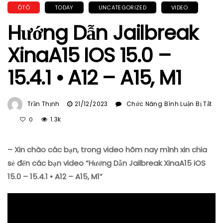
ÔTÔ
TODAY
UNCATEGORIZED
VIDEO
Hướng Dẫn Jailbreak
XinaA15 IOS 15.0 –
15.4.1 • A12 – A15, M1
Trần Thịnh
21/12/2023
Chức Năng Bình Luận Bị Tắt
Ở
1.3k
0
Hướng
Dẫn
– Xin chào các bạn, trong video hôm nay mình xin chia
Jailbreak
XinaA15
sẻ đến các bạn video “Hướng Dẫn Jailbreak XinaA15 iOS
IOS
15.0 – 15.4.1 • A12 – A15, M1”
15.0
–
15.4.1
•