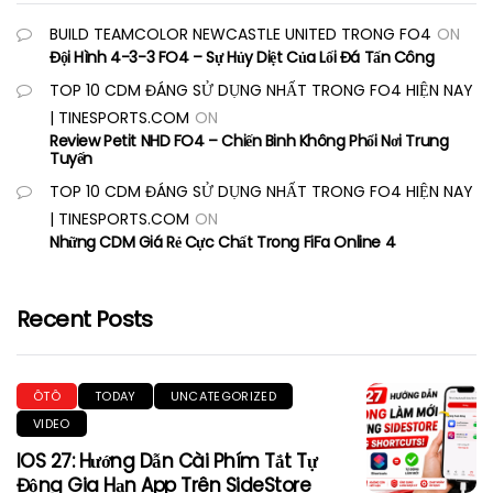
BUILD TEAMCOLOR NEWCASTLE UNITED TRONG FO4
ON
Đội Hình 4-3-3 FO4 – Sự Hủy Diệt Của Lối Đá Tấn Công
TOP 10 CDM ĐÁNG SỬ DỤNG NHẤT TRONG FO4 HIỆN NAY
| TINESPORTS.COM
ON
Review Petit NHD FO4 – Chiến Binh Không Phổi Nơi Trung
Tuyến
TOP 10 CDM ĐÁNG SỬ DỤNG NHẤT TRONG FO4 HIỆN NAY
| TINESPORTS.COM
ON
Những CDM Giá Rẻ Cực Chất Trong FiFa Online 4
Recent Posts
ÔTÔ
TODAY
UNCATEGORIZED
VIDEO
IOS 27: Hướng Dẫn Cài Phím Tắt Tự
Động Gia Hạn App Trên SideStore