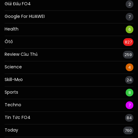
Giải Đấu FO4
2
Google For HUAWEI
7
Health
6
Ôtô
827
Review Cầu Thủ
259
Science
4
Skill-Mẹo
24
Sports
8
Techno
7
Tin Tức FO4
84
Today
760