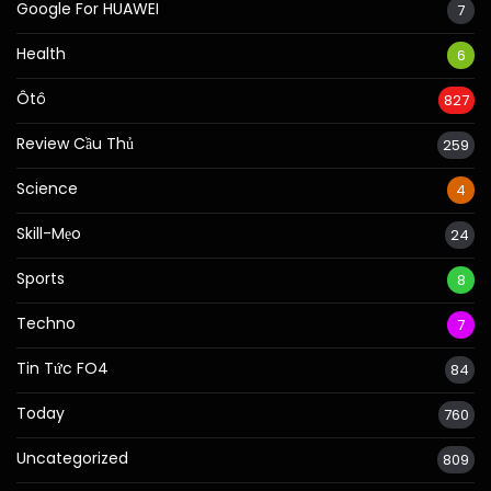
Google For HUAWEI
7
Health
6
Ôtô
827
Review Cầu Thủ
259
Science
4
Skill-Mẹo
24
Sports
8
Techno
7
Tin Tức FO4
84
Today
760
Uncategorized
809