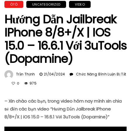
ÔTÔ
UNCATEGORIZED
VIDEO
Hướng Dẫn Jailbreak
IPhone 8/8+/X | IOS
15.0 – 16.6.1 Với 3uTools
(Dopamine)
Trần Thịnh
21/04/2024
Chức Năng Bình Luận Bị Tắt
Ở
975
0
Hướng
Dẫn
– Xin chào các bạn, trong video hôm nay mình xin chia
Jailbreak
IPhone
sẻ đến các bạn video “Hướng Dẫn Jailbreak iPhone
8/8+/X
8/8+/X | iOS 15.0 – 16.6.1 Với 3uTools (Dopamine)”
|
IOS