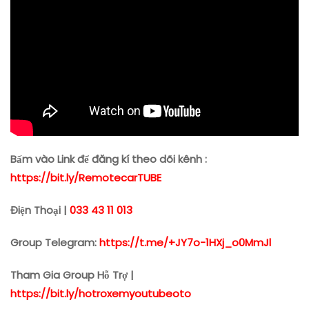
Bấm vào Link để đăng kí theo dõi kênh :
https://bit.ly/RemotecarTUBE
Điện Thoại |
033 43 11 013
Group Telegram:
https://t.me/+JY7o-1HXj_o0MmJl
Tham Gia Group Hỗ Trợ |
https://bit.ly/hotroxemyoutubeoto