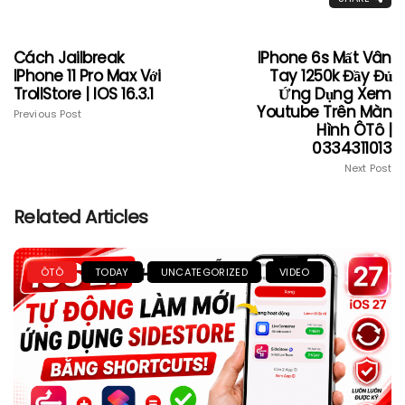
Cách Jailbreak
IPhone 6s Mất Vân
IPhone 11 Pro Max Với
Tay 1250k Đầy Đủ
TrollStore | IOS 16.3.1
Ứng Dụng Xem
Youtube Trên Màn
Previous Post
Hình ÔTô |
0334311013
Next Post
Related Articles
ÔTÔ
TODAY
UNCATEGORIZED
VIDEO