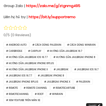
Group Zalo |
https://zalo.me/g/ztgnmg495
Liên hệ hỗ trợ |
https://bit.ly/supportremo
0/5
(0 Reviews)
ANDROID AUTO
CÁCH DÙNG PALERA1N
CÁCH DÙNG WINRA1N
CARBRIDGE
CARPLAY
HƯỚNG DẪN JAILBREAK 16.7
HƯỚNG DẪN JAILBREAK IOS 16.7.7
HƯỚNG DẪN JAILBREAK IPHONE 8
HƯỚNG DẪN JAILBREAK IPHONE 8PLUS
HƯỚNG DẪN JAILBREAK IPHONE X
JAILBREAK
JAILBREAK IOS 16.7
JAILBREAK IOS 16.7.7
JAILBREAK IPHONE 8
JAILBREAK IPHONE 8PLUS
JAILBREAK IPHONE X
PALERA1N
REMOTE
REMOTE CHANNEL
REMOTECARTUBE
REMOTECHANNEL
ROOT
WINRA1N
XEM YOUTUBE TRÊN MÀN XE
SHARE