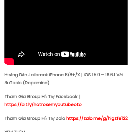
15.0
–
16.6.1
Với
3uTools
(Dopamine)
Hướng Dẫn Jailbreak iPhone 8/8+/X | iOS 15.0 – 16.6.1 Với
3uTools (Dopamine)
Tham Gia Group Hỗ Trợ Facebook |
https://bit.ly/hotroxemyoutubeoto
Tham Gia Group Hỗ Trợ Zalo
https://zalo.me/g/hlgzfe122