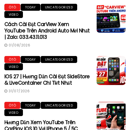
ÔTÔ
TODAY
UNCATEGORIZED
VIDEO
Cách Cài Đặt CarView Xem
YouTube Trên Android Auto Mới Nhất
| Zalo: 033.43.11.013
01/08/2026
ÔTÔ
TODAY
UNCATEGORIZED
VIDEO
IOS 27 | Hướng Dẫn Cài Đặt SideStore
& LiveContainer Chi Tiết Nhất
31/07/2026
ÔTÔ
TODAY
UNCATEGORIZED
VIDEO
Hướng Dẫn Xem YouTube Trên
CarPlay IOS 10 Với IPhone 5 / 5C