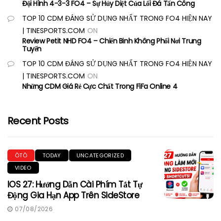
Đội Hình 4-3-3 FO4 – Sự Hủy Diệt Của Lối Đá Tấn Công
TOP 10 CDM ĐÁNG SỬ DỤNG NHẤT TRONG FO4 HIỆN NAY
| TINESPORTS.COM
ON
Review Petit NHD FO4 – Chiến Binh Không Phổi Nơi Trung
Tuyến
TOP 10 CDM ĐÁNG SỬ DỤNG NHẤT TRONG FO4 HIỆN NAY
| TINESPORTS.COM
ON
Những CDM Giá Rẻ Cực Chất Trong FiFa Online 4
Recent Posts
ÔTÔ
TODAY
UNCATEGORIZED
VIDEO
IOS 27: Hướng Dẫn Cài Phím Tắt Tự
Động Gia Hạn App Trên SideStore
07/08/2026