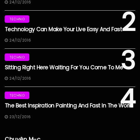
24/12/2016
2
TECHNO
Technology Can Make Your Live Easy And Fast
24/12/2016
3
TECHNO
Sitting Right Here Waiting For You Come To Me
24/12/2016
4
TECHNO
The Best Inspiration Painting And Fast In The World
23/12/2016
Chuyên Mục