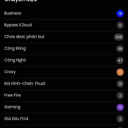
Business
18
Bypass iCloud
5
Chưa được phân loại
306
Cộng Đồng
38
Công Nghệ
47
Crazy
5
Đội Hình-Chiến Thuật
31
Free Fire
2
Gaming
10
Giải Đấu FO4
2