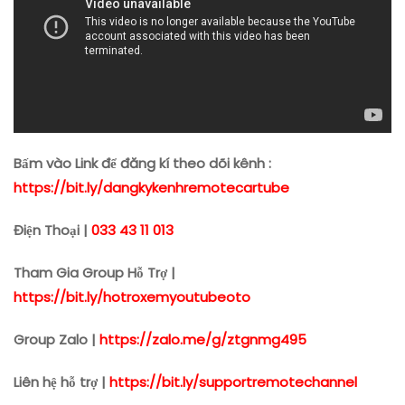
Bấm vào Link để đăng kí theo dõi kênh :
https://bit.ly/dangkykenhremotecartube
Điện Thoại |
033 43 11 013
Tham Gia Group Hỗ Trợ |
https://bit.ly/hotroxemyoutubeoto
Group Zalo |
https://zalo.me/g/ztgnmg495
Liên hệ hỗ trợ |
https://bit.ly/supportremotechannel