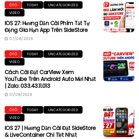
ÔTÔ
TODAY
UNCATEGORIZED
VIDEO
IOS 27: Hướng Dẫn Cài Phím Tắt Tự
Động Gia Hạn App Trên SideStore
07/08/2026
ÔTÔ
TODAY
UNCATEGORIZED
VIDEO
Cách Cài Đặt CarView Xem
YouTube Trên Android Auto Mới Nhất
| Zalo: 033.43.11.013
01/08/2026
ÔTÔ
TODAY
UNCATEGORIZED
VIDEO
IOS 27 | Hướng Dẫn Cài Đặt SideStore
& LiveContainer Chi Tiết Nhất