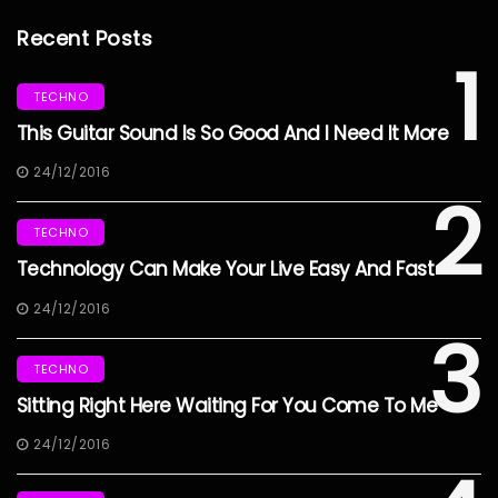
Recent Posts
1
TECHNO
This Guitar Sound Is So Good And I Need It More
24/12/2016
2
TECHNO
Technology Can Make Your Live Easy And Fast
24/12/2016
3
TECHNO
Sitting Right Here Waiting For You Come To Me
24/12/2016