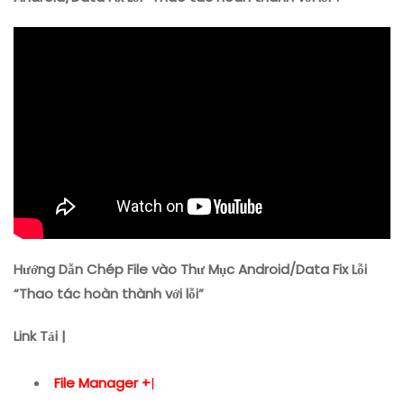
Thư
Mục
Android/Data
Fix
Lỗi
“Thao
Tác
Hoàn
Thành
Với
Lỗi”
Hướng Dẫn Chép File vào Thư Mục Android/Data Fix Lỗi
“Thao tác hoàn thành với lỗi”
Link Tải |
File Manager +
|