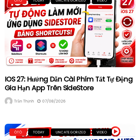
ÔTÔ
TODAY
UNCATEGORIZED
VIDEO
IOS 27: Hướng Dẫn Cài Phím Tắt Tự Động
Gia Hạn App Trên SideStore
Trần Thịnh
07/08/2026
ÔTÔ
TODAY
UNCATEGORIZED
VIDEO