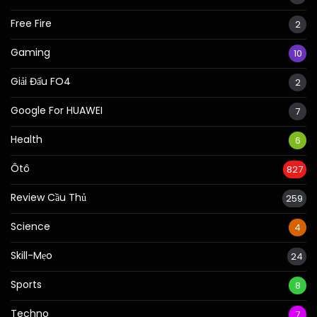
Free Fire
2
Gaming
10
Giải Đấu FO4
2
Google For HUAWEI
7
Health
6
Ôtô
827
Review Cầu Thủ
259
Science
4
Skill-Mẹo
24
Sports
8
Techno
7