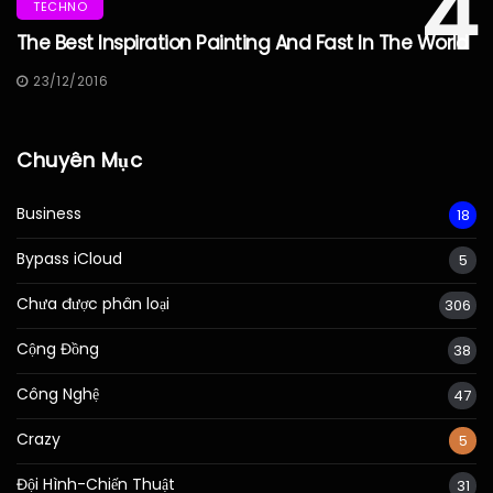
4
TECHNO
The Best Inspiration Painting And Fast In The World
23/12/2016
Chuyên Mục
Business
18
Bypass iCloud
5
Chưa được phân loại
306
Cộng Đồng
38
Công Nghệ
47
Crazy
5
Đội Hình-Chiến Thuật
31