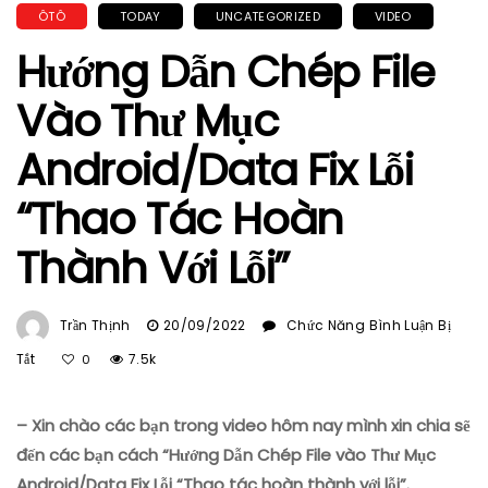
ÔTÔ
TODAY
UNCATEGORIZED
VIDEO
Hướng Dẫn Chép File
Vào Thư Mục
Android/Data Fix Lỗi
“Thao Tác Hoàn
Thành Với Lỗi”
Trần Thịnh
20/09/2022
Chức Năng Bình Luận Bị
Ở
Tắt
7.5k
0
Hướng
Dẫn
– Xin chào các bạn trong video hôm nay mình xin chia sẽ
Chép
File
đến các bạn cách “Hướng Dẫn Chép File vào Thư Mục
Vào
Android/Data Fix Lỗi “Thao tác hoàn thành với lỗi”.