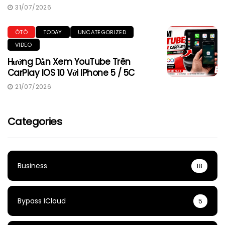
31/07/2026
ÔTÔ
TODAY
UNCATEGORIZED
VIDEO
Hướng Dẫn Xem YouTube Trên
CarPlay IOS 10 Với IPhone 5 / 5C
21/07/2026
Categories
Business
18
Bypass ICloud
5