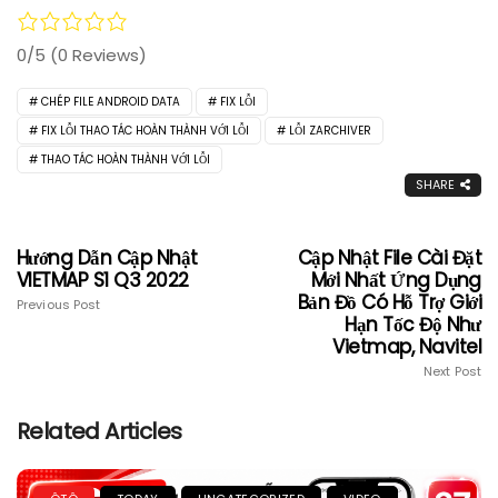
0/5
(0 Reviews)
CHÉP FILE ANDROID DATA
FIX LỖI
FIX LỖI THAO TÁC HOÀN THÀNH VỚI LỖI
LỖI ZARCHIVER
THAO TÁC HOÀN THÀNH VỚI LỖI
SHARE
Hướng Dẫn Cập Nhật
Cập Nhật File Cài Đặt
VIETMAP S1 Q3 2022
Mới Nhất Ứng Dụng
Bản Đồ Có Hỗ Trợ Giới
Previous Post
Hạn Tốc Độ Như
Vietmap, Navitel
Next Post
Related Articles