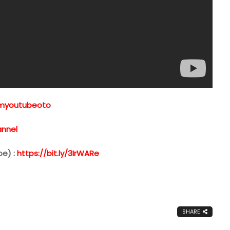
xemyoutubeoto
annel
be) :
https://bit.ly/3IrWARe
SHARE