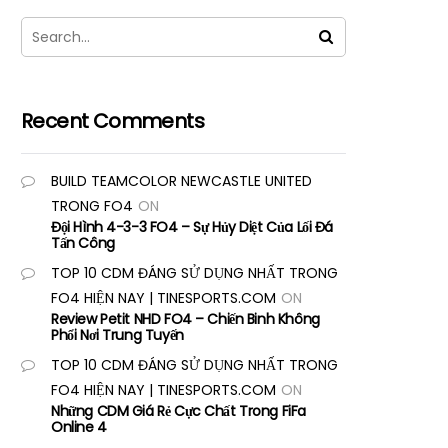
Recent Comments
BUILD TEAMCOLOR NEWCASTLE UNITED
TRONG FO4
ON
Đội Hình 4-3-3 FO4 – Sự Hủy Diệt Của Lối Đá
Tấn Công
TOP 10 CDM ĐÁNG SỬ DỤNG NHẤT TRONG
FO4 HIỆN NAY | TINESPORTS.COM
ON
Review Petit NHD FO4 – Chiến Binh Không
Phổi Nơi Trung Tuyến
TOP 10 CDM ĐÁNG SỬ DỤNG NHẤT TRONG
FO4 HIỆN NAY | TINESPORTS.COM
ON
Những CDM Giá Rẻ Cực Chất Trong FiFa
Online 4