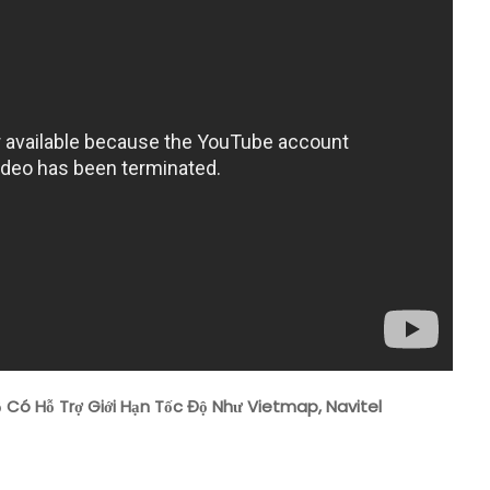
Bản
Đồ
Có
Hỗ
Trợ
Giới
Hạn
Tốc
Độ
Như
Vietmap,
Navitel
 Có Hỗ Trợ Giới Hạn Tốc Độ Như Vietmap, Navitel