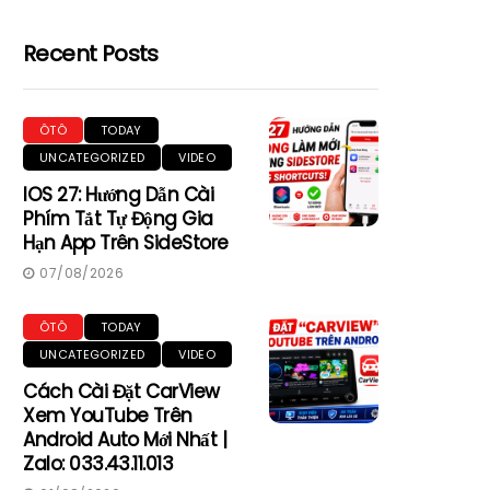
Recent Posts
ÔTÔ
TODAY
UNCATEGORIZED
VIDEO
IOS 27: Hướng Dẫn Cài
Phím Tắt Tự Động Gia
Hạn App Trên SideStore
07/08/2026
ÔTÔ
TODAY
UNCATEGORIZED
VIDEO
Cách Cài Đặt CarView
Xem YouTube Trên
Android Auto Mới Nhất |
Zalo: 033.43.11.013