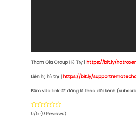
Tham Gia Group Hỗ Trợ |
https://bit.ly/hotro
Liên hệ hỗ trợ |
https://bit.ly/supportremotech
Bấm vào Link để đăng kí theo dõi kênh (subscri
0/5
(0 Reviews)