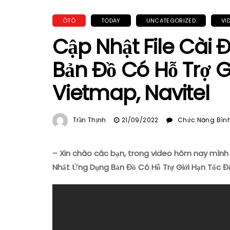
ÔTÔ
TODAY
UNCATEGORIZED
VI
Cập Nhật File Cài 
Bản Đồ Có Hỗ Trợ G
Vietmap, Navitel
Trần Thịnh
21/09/2022
Chức Năng Bình 
– Xin chào các bạn, trong video hôm nay mình x
Nhất Ứng Dụng Bản Đồ Có Hỗ Trợ Giới Hạn Tốc Độ