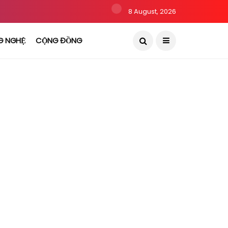
8 August, 2026
G NGHỆ
CỘNG ĐỒNG