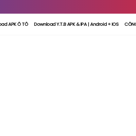
oad APK Ô TÔ
Download Y.T.B APK & IPA | Android + IOS
CÔN