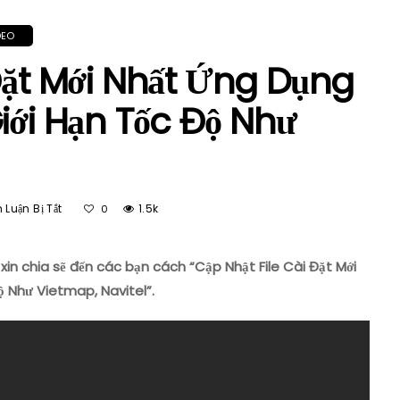
DEO
Đặt Mới Nhất Ứng Dụng
iới Hạn Tốc Độ Như
Ở
Luận Bị Tắt
1.5k
0
Cập
Nhật
File
in chia sẽ đến các bạn cách “Cập Nhật File Cài Đặt Mới
Cài
 Như Vietmap, Navitel”.
Đặt
Mới
Nhất
Ứng
Dụng