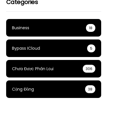
Categories
Business
18
Bypass ICloud
5
Chưa Được Phân Loại
306
Cộng Đồng
38