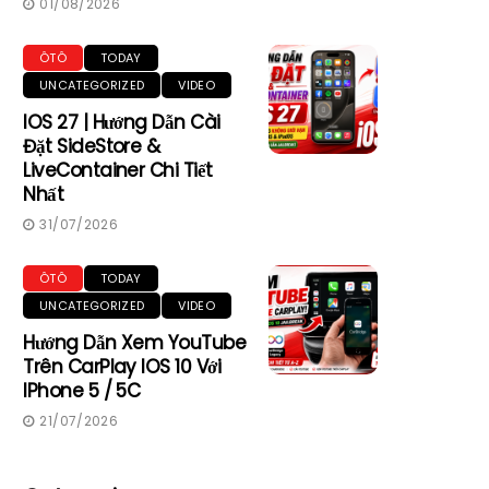
01/08/2026
ÔTÔ
TODAY
UNCATEGORIZED
VIDEO
IOS 27 | Hướng Dẫn Cài
Đặt SideStore &
LiveContainer Chi Tiết
Nhất
31/07/2026
ÔTÔ
TODAY
UNCATEGORIZED
VIDEO
Hướng Dẫn Xem YouTube
Trên CarPlay IOS 10 Với
IPhone 5 / 5C
21/07/2026