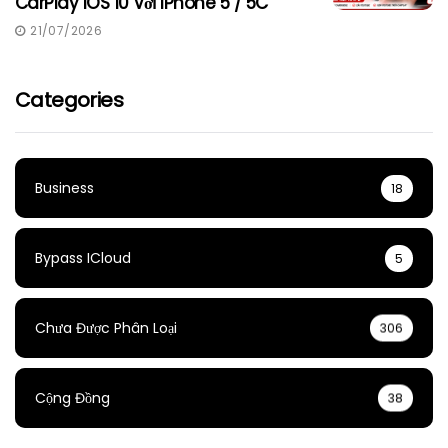
CarPlay IOS 10 Với IPhone 5 / 5C
21/07/2026
Categories
Business
18
Bypass ICloud
5
Chưa Được Phân Loại
306
Cộng Đồng
38