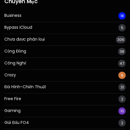
Chuyên Mục
Business
18
Bypass iCloud
5
Chưa được phân loại
306
Cộng Đồng
38
Công Nghệ
47
Crazy
5
Đội Hình-Chiến Thuật
31
Free Fire
2
Gaming
10
Giải Đấu FO4
2