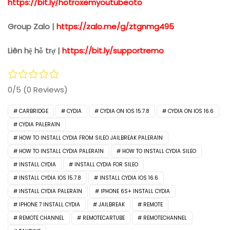
https://bit.ly/hotroxemyoutubeoto
Group Zalo |
https://zalo.me/g/ztgnmg495
Liên hệ hỗ trợ |
https://bit.ly/supportremo
0/5
(0 Reviews)
CARBRIDGE
CYDIA
CYDIA ON IOS 15.7.8
CYDIA ON IOS 16.6
CYDIA PALERA1N
HOW TO INSTALL CYDIA FROM SILEO JAILBREAK PALERA1N
HOW TO INSTALL CYDIA PALERA1N
HOW TO INSTALL CYDIA SILEO
INSTALL CYDIA
INSTALL CYDIA FOR SILEO
INSTALL CYDIA IOS 15.7.8
INSTALL CYDIA IOS 16.6
INSTALL CYDIA PALERA1N
IPHONE 6S+ INSTALL CYDIA
IPHONE 7 INSTALL CYDIA
JAILBREAK
REMOTE
REMOTE CHANNEL
REMOTECARTUBE
REMOTECHANNEL