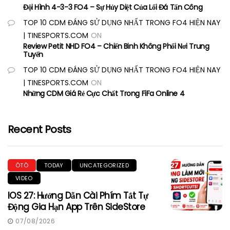
Đội Hình 4-3-3 FO4 – Sự Hủy Diệt Của Lối Đá Tấn Công
TOP 10 CDM ĐÁNG SỬ DỤNG NHẤT TRONG FO4 HIỆN NAY
| TINESPORTS.COM
ON
Review Petit NHD FO4 – Chiến Binh Không Phổi Nơi Trung
Tuyến
TOP 10 CDM ĐÁNG SỬ DỤNG NHẤT TRONG FO4 HIỆN NAY
| TINESPORTS.COM
ON
Những CDM Giá Rẻ Cực Chất Trong FiFa Online 4
Recent Posts
ÔTÔ
TODAY
UNCATEGORIZED
VIDEO
IOS 27: Hướng Dẫn Cài Phím Tắt Tự
Động Gia Hạn App Trên SideStore
07/08/2026