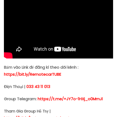
Bấm vào Link để đăng kí theo dõi kênh :
https://bit.ly/RemotecarTUBE
Điện Thoại |
033 43 11 013
Group Telegram:
https://t.me/+JY7o-1HXj_o0MmJl
Tham Gia Group Hỗ Trợ |