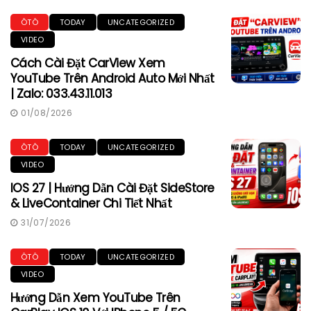
ÔTÔ
TODAY
UNCATEGORIZED
VIDEO
Cách Cài Đặt CarView Xem
YouTube Trên Android Auto Mới Nhất
| Zalo: 033.43.11.013
01/08/2026
ÔTÔ
TODAY
UNCATEGORIZED
VIDEO
IOS 27 | Hướng Dẫn Cài Đặt SideStore
& LiveContainer Chi Tiết Nhất
31/07/2026
ÔTÔ
TODAY
UNCATEGORIZED
VIDEO
Hướng Dẫn Xem YouTube Trên