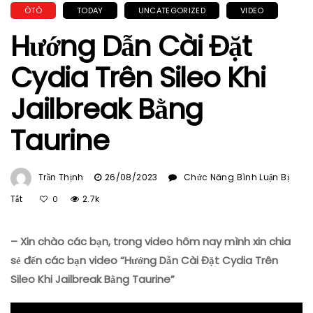
ÔTÔ
TODAY
UNCATEGORIZED
VIDEO
Hướng Dẫn Cài Đặt
Cydia Trên Sileo Khi
Jailbreak Bằng
Taurine
Trần Thịnh
26/08/2023
Chức Năng Bình Luận Bị
Ở
Tắt
2.7k
0
Hướng
Dẫn
– Xin chào các bạn, trong video hôm nay mình xin chia
Cài
Đặt
sẻ đến các bạn video “Hướng Dẫn Cài Đặt Cydia Trên
Cydia
Sileo Khi Jailbreak Bằng Taurine”
Trên
Sileo