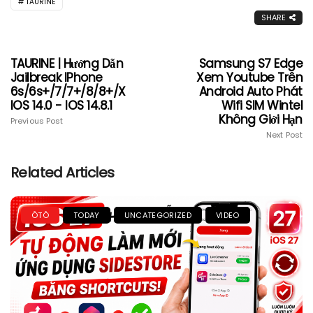
TAURINE
SHARE
TAURINE | Hướng Dẫn
Samsung S7 Edge
Jailbreak IPhone
Xem Youtube Trên
6s/6s+/7/7+/8/8+/X
Android Auto Phát
IOS 14.0 - IOS 14.8.1
Wifi SIM Wintel
Không Giới Hạn
Previous Post
Next Post
Related Articles
ÔTÔ
TODAY
UNCATEGORIZED
VIDEO