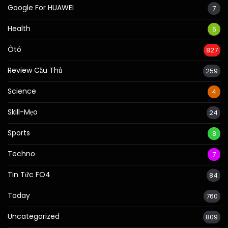
Google For HUAWEI
7
Health
6
Ôtô
827
Review Cầu Thủ
259
Science
4
Skill-Mẹo
24
Sports
8
Techno
7
Tin Tức FO4
84
Today
760
Uncategorized
809