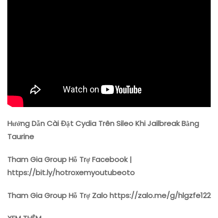
Khi
Jailbreak
Bằng
Taurine
Hướng Dẫn Cài Đặt Cydia Trên Sileo Khi Jailbreak Bằng
Taurine
Tham Gia Group Hỗ Trợ Facebook |
https://bit.ly/hotroxemyoutubeoto
Tham Gia Group Hỗ Trợ Zalo https://zalo.me/g/hlgzfe122