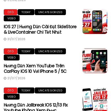
ÔTÔ
TODAY
UNCATEGORIZED
VIDEO
IOS 27 | Hướng Dẫn Cài Đặt SideStore
& LiveContainer Chi Tiết Nhất
31/07/2026
ÔTÔ
TODAY
UNCATEGORIZED
VIDEO
Hướng Dẫn Xem YouTube Trên
CarPlay IOS 10 Với IPhone 5 / 5C
21/07/2026
ÔTÔ
TODAY
UNCATEGORIZED
VIDEO
Hướng Dẫn Jailbreak IOS 12/13 Fix
Youtube Không Xem Được