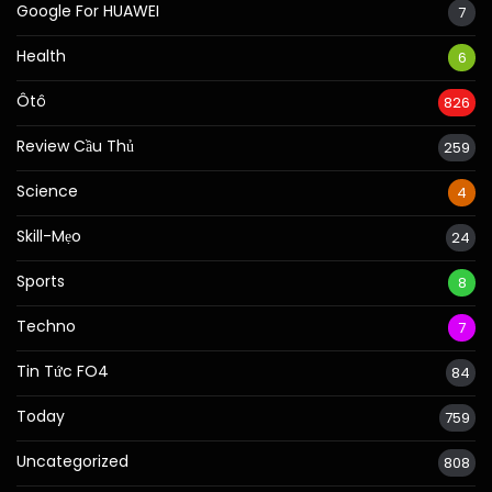
Google For HUAWEI
7
Health
6
Ôtô
826
Review Cầu Thủ
259
Science
4
Skill-Mẹo
24
Sports
8
Techno
7
Tin Tức FO4
84
Today
759
Uncategorized
808