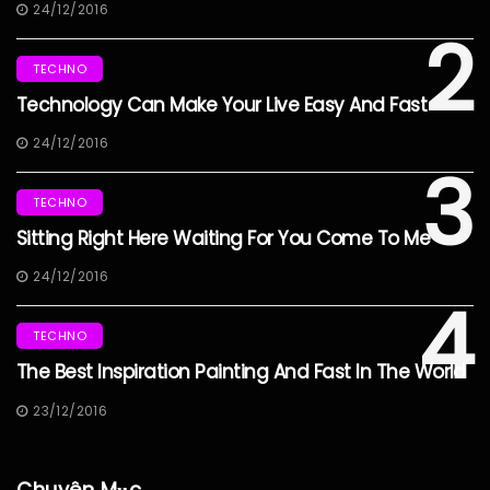
24/12/2016
2
TECHNO
Technology Can Make Your Live Easy And Fast
24/12/2016
3
TECHNO
Sitting Right Here Waiting For You Come To Me
24/12/2016
4
TECHNO
The Best Inspiration Painting And Fast In The World
23/12/2016
Chuyên Mục