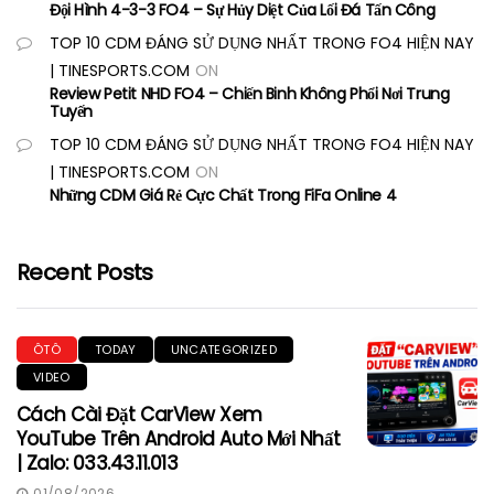
Đội Hình 4-3-3 FO4 – Sự Hủy Diệt Của Lối Đá Tấn Công
TOP 10 CDM ĐÁNG SỬ DỤNG NHẤT TRONG FO4 HIỆN NAY
| TINESPORTS.COM
ON
Review Petit NHD FO4 – Chiến Binh Không Phổi Nơi Trung
Tuyến
TOP 10 CDM ĐÁNG SỬ DỤNG NHẤT TRONG FO4 HIỆN NAY
| TINESPORTS.COM
ON
Những CDM Giá Rẻ Cực Chất Trong FiFa Online 4
Recent Posts
ÔTÔ
TODAY
UNCATEGORIZED
VIDEO
Cách Cài Đặt CarView Xem
YouTube Trên Android Auto Mới Nhất
| Zalo: 033.43.11.013
01/08/2026