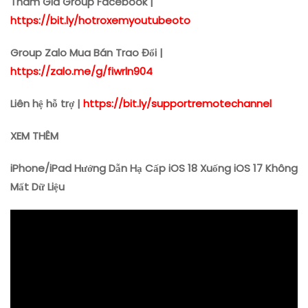
Tham Gia Group Facebook |
https://bit.ly/hotroxemyoutubeoto
Group Zalo Mua Bán Trao Đổi |
https://zalo.me/g/fiwrln904
Liên hệ hỗ trợ |
https://bit.ly/supportremotechann
el
XEM THÊM
iPhone/iPad Hướng Dẫn Hạ Cấp iOS 18 Xuống iOS 17 Không
Mất Dữ Liệu