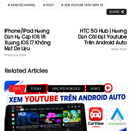
REMOTECHANNEL
ROOT
XEM YOUTUBE TRÊN MÀN XE
SHARE
IPhone/iPad Hướng
HTC 5G Hub | Hướng
Dẫn Hạ Cấp IOS 18
Dẫn Cài Đặt Youtube
Xuống IOS 17 Không
Trên Android Auto
Mất Dữ Liệu
Next Post
Previous Post
Related Articles
ÔTÔ
TODAY
UNCATEGORIZED
VIDEO