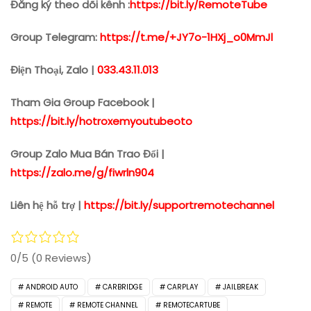
Đăng ký theo dõi kênh :
https://bit.ly/RemoteTube
Group Telegram:
https://t.me/+JY7o-1HXj_o0MmJl
Điện Thoại, Zalo |
033.43.11.013
Tham Gia Group Facebook |
https://bit.ly/hotroxemyoutubeoto
Group Zalo Mua Bán Trao Đổi |
https://zalo.me/g/fiwrln904
Liên hệ hỗ trợ |
https://bit.ly/supportremotechannel
0/5
(0 Reviews)
ANDROID AUTO
CARBRIDGE
CARPLAY
JAILBREAK
REMOTE
REMOTE CHANNEL
REMOTECARTUBE