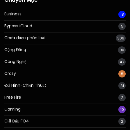
Business
18
Bypass iCloud
5
Chưa được phân loại
306
Cộng Đồng
38
Công Nghệ
47
Crazy
5
Đội Hình-Chiến Thuật
31
Free Fire
2
Gaming
10
Giải Đấu FO4
2