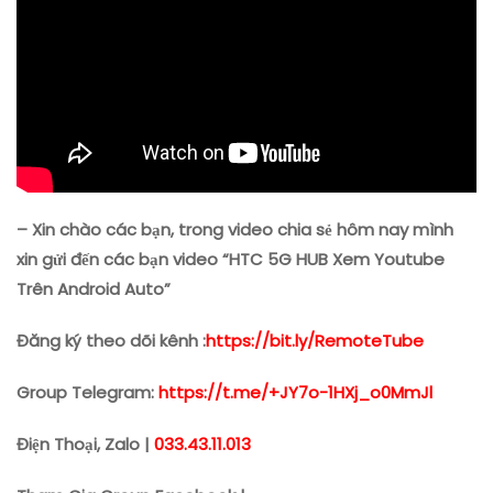
– Xin chào các bạn, trong video chia sẻ hôm nay mình
xin gửi đến các bạn video “HTC 5G HUB Xem Youtube
Trên Android Auto”
Đăng ký theo dõi kênh :
https://bit.ly/RemoteTube
Group Telegram:
https://t.me/+JY7o-1HXj_o0MmJl
Điện Thoại, Zalo |
033.43.11.013