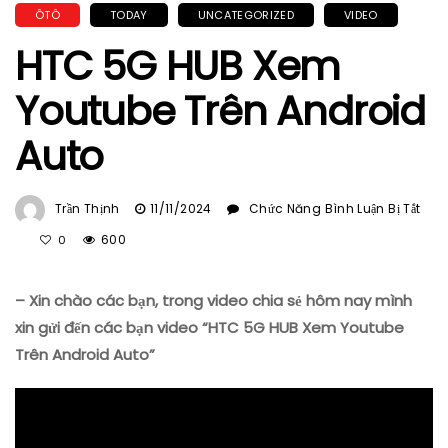
ÔTÔ
TODAY
UNCATEGORIZED
VIDEO
HTC 5G HUB Xem
Youtube Trên Android
Auto
Trần Thịnh
11/11/2024
Chức Năng Bình Luận Bị Tắt
Ở
600
0
HTC
5G
– Xin chào các bạn, trong video chia sẻ hôm nay mình
HUB
Xem
xin gửi đến các bạn video “HTC 5G HUB Xem Youtube
Youtube
Trên Android Auto”
Trên
Android
Auto