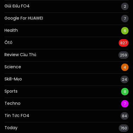
Giải Đấu FO4
2
Google For HUAWEI
7
Health
6
Ôtô
827
Review Cầu Thủ
259
Science
4
Skill-Mẹo
24
Sports
8
Techno
7
Tin Tức FO4
84
Today
760