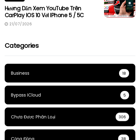
Hướng Dẫn Xem YouTube Trên
CarPlay IOS 10 Với IPhone 5 / 5C
21/07/2026
Categories
Business
18
Bypass ICloud
5
Chưa Được Phân Loại
306
Cộng Đồng
38