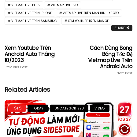
VIETMAP LIVE PLUS
VIETMAP LIVE PRO
VIETMAP LIVE TRÊN IPHONE
VIETMAP LIVE TRÊN MÀN HÌNH XE OTO
VIETMAP LIVE TRÊN SAMSUNG
XEM YOUTUBE TRÊN MÀN XE
SHARE
Xem Youtube Trên
Cách Dùng Bong
Android Auto Tháng
Bóng Tốc Độ
10/2023
Vietmap Live Trên
Android Auto
Previous Post
Next Post
Related Articles
ÔTÔ
TODAY
UNCATEGORIZED
VIDEO