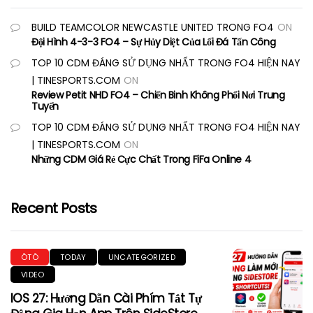
BUILD TEAMCOLOR NEWCASTLE UNITED TRONG FO4
ON
Đội Hình 4-3-3 FO4 – Sự Hủy Diệt Của Lối Đá Tấn Công
TOP 10 CDM ĐÁNG SỬ DỤNG NHẤT TRONG FO4 HIỆN NAY
| TINESPORTS.COM
ON
Review Petit NHD FO4 – Chiến Binh Không Phổi Nơi Trung
Tuyến
TOP 10 CDM ĐÁNG SỬ DỤNG NHẤT TRONG FO4 HIỆN NAY
| TINESPORTS.COM
ON
Những CDM Giá Rẻ Cực Chất Trong FiFa Online 4
Recent Posts
ÔTÔ
TODAY
UNCATEGORIZED
VIDEO
IOS 27: Hướng Dẫn Cài Phím Tắt Tự