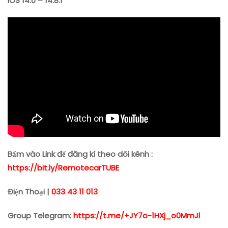
iOS 14.0 – 14.8.1
Bấm vào Link để đăng kí theo dõi kênh :
https://bit.ly/RemotecarTUBE
Điện Thoại |
033 43 11 013
Group Telegram:
https://t.me/+JY7o-1HXj_o0MmJl