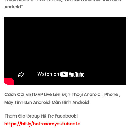
Điện
Android”
Thoại
Android
,
IPhone
,
Máy
Tính
Bản
Android,
Màn
Hình
Android
Cách Cài VIETMAP Live Lên Điện Thoại Android , iPhone ,
Máy Tính Bản Android, Màn Hình Android
Tham Gia Group Hỗ Trợ Facebook |
https://bit.ly/hotroxemyoutubeoto