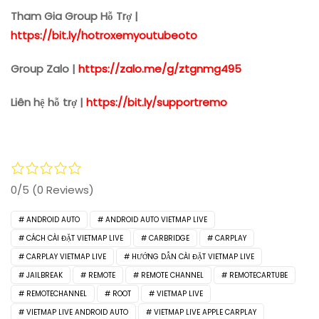
Tham Gia Group Hỗ Trợ |
https://bit.ly/hotroxemyoutubeoto
Group Zalo |
https://zalo.me/g/ztgnmg495
Liên hệ hỗ trợ |
https://bit.ly/supportremo
0/5
(0 Reviews)
ANDROID AUTO
ANDROID AUTO VIETMAP LIVE
CÁCH CÀI ĐẶT VIETMAP LIVE
CARBRIDGE
CARPLAY
CARPLAY VIETMAP LIVE
HƯỚNG DẪN CÀI ĐẶT VIETMAP LIVE
JAILBREAK
REMOTE
REMOTE CHANNEL
REMOTECARTUBE
REMOTECHANNEL
ROOT
VIETMAP LIVE
VIETMAP LIVE ANDROID AUTO
VIETMAP LIVE APPLE CARPLAY