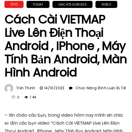
ÔTÔ
TODAY
UNCATEGORIZED
VIDEO
Cách Cài VIETMAP
Live Lên Điện Thoại
Android , IPhone , Máy
Tính Bản Android, Màn
Hình Android
Trần Thịnh
14/10/2023
Chức Năng Bình Luận Bị Tắt
Ở
1.4k
0
Cách
Cài
– Xin chào các bạn, trong video hôm nay mình xin chia
VIETMAP
Live
sẻ đến các bạn video “Cách Cài VIETMAP Live Lên Điện
Lên
Thoại Android , iPhone , Máy Tính Bản Android, Màn Hình