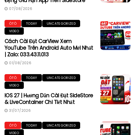
Động Gia Hạn App Trên SideStore
07/08/2026
ÔTÔ
TODAY
UNCATEGORIZED
VIDEO
Cách Cài Đặt CarView Xem
YouTube Trên Android Auto Mới Nhất
| Zalo: 033.43.11.013
01/08/2026
ÔTÔ
TODAY
UNCATEGORIZED
VIDEO
IOS 27 | Hướng Dẫn Cài Đặt SideStore
& LiveContainer Chi Tiết Nhất
31/07/2026
ÔTÔ
TODAY
UNCATEGORIZED
VIDEO