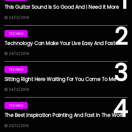
1
This Guitar Sound Is So Good And I Need It More
24/12/2016
2
TECHNO
Technology Can Make Your Live Easy And Fast
24/12/2016
3
TECHNO
Sitting Right Here Waiting For You Come To Me
24/12/2016
4
TECHNO
The Best Inspiration Painting And Fast In The World
23/12/2016