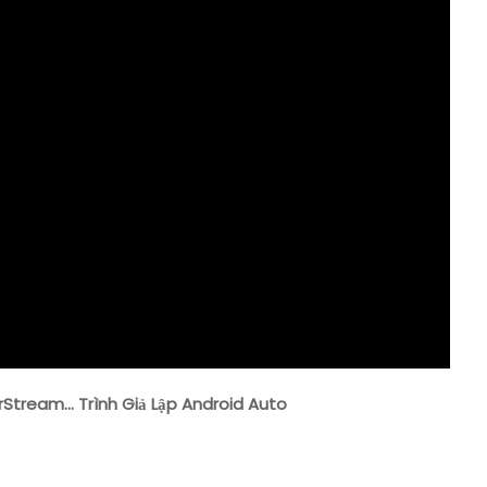
Giả
Lập
Android
Auto
Stream… Trình Giả Lập Android Auto