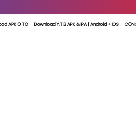
oad APK Ô TÔ
Download Y.T.B APK & IPA | Android + IOS
CÔN