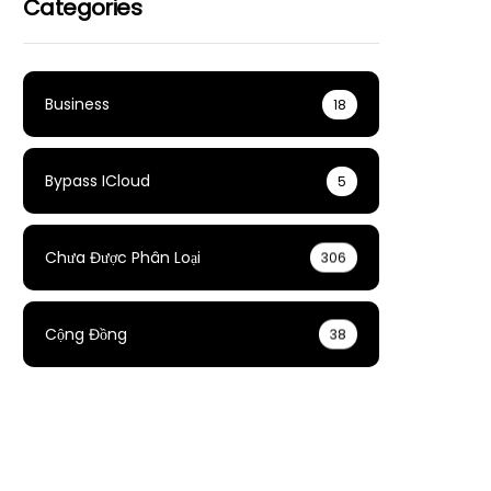
Categories
Business
18
Bypass ICloud
5
Chưa Được Phân Loại
306
Cộng Đồng
38