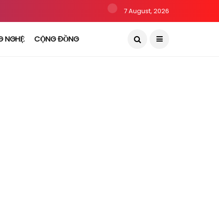
7 August, 2026
G NGHỆ
CỘNG ĐỒNG