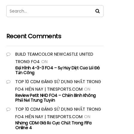
Recent Comments
BUILD TEAMCOLOR NEWCASTLE UNITED
TRONG FO4
ON
Đội Hình 4-3-3 FO4 – Sự Hủy Diệt Của Lối Đá
Tấn Công
TOP 10 CDM ĐÁNG SỬ DỤNG NHẤT TRONG
FO4 HIỆN NAY | TINESPORTS.COM
ON
Review Petit NHD FO4 – Chiến Binh Không
Phổi Nơi Trung Tuyến
TOP 10 CDM ĐÁNG SỬ DỤNG NHẤT TRONG
FO4 HIỆN NAY | TINESPORTS.COM
ON
Những CDM Giá Rẻ Cực Chất Trong FiFa
Online 4