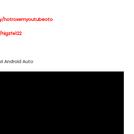
t.ly/hotroxemyoutubeoto
/hlgzfe122
ới Android Auto