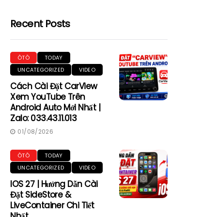
Recent Posts
ÔTÔ
TODAY
UNCATEGORIZED
VIDEO
Cách Cài Đặt CarView
Xem YouTube Trên
Android Auto Mới Nhất |
Zalo: 033.43.11.013
01/08/2026
ÔTÔ
TODAY
UNCATEGORIZED
VIDEO
IOS 27 | Hướng Dẫn Cài
Đặt SideStore &
LiveContainer Chi Tiết
Nhất