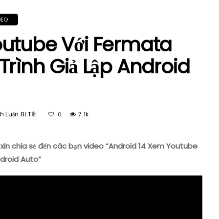
DEO
outube Với Fermata
Trình Giả Lập Android
Ở
 Luận Bị Tắt
7.1k
0
Android
14
Xem
xin chia sẻ đến các bạn video “Android 14 Xem Youtube
Youtube
droid Auto”
Với
Fermata
Auto,
CarStream…
Trình