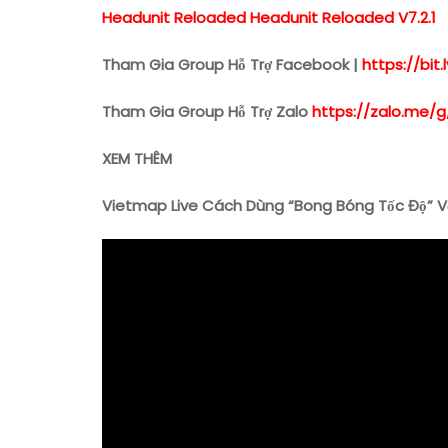
Headunit Reloaded Headunit Reloaded V7.2.1
Tham Gia Group Hỗ Trợ Facebook |
https://bi
Tham Gia Group Hỗ Trợ Zalo
https://zalo.me/g
XEM THÊM
Vietmap Live Cách Dùng “Bong Bóng Tốc Độ” V