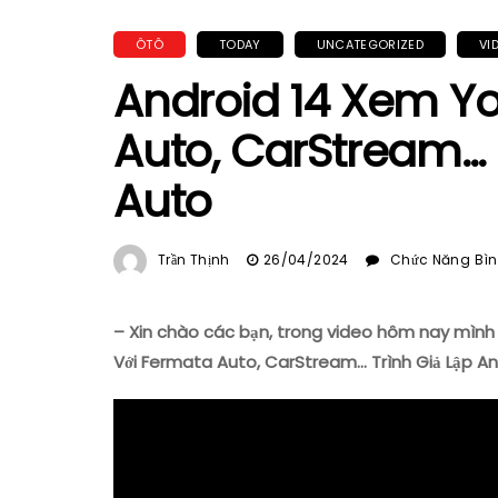
ÔTÔ
TODAY
UNCATEGORIZED
VI
Android 14 Xem Y
Auto, CarStream… 
Auto
Trần Thịnh
26/04/2024
Chức Năng Bình
– Xin chào các bạn, trong video hôm nay mình 
Với Fermata Auto, CarStream… Trình Giả Lập An