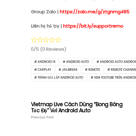
Group Zalo |
https://zalo.me/g/ztgnmg495
Liên hệ hỗ trợ |
https://bit.ly/supportremo
0/5
(0 Reviews)
ANDROID 14
ANDROID AUTO
ANDROID AUTO ANDROID
CARPLAY
JAILBREAK
REMOTE
REMOTE CHANNE
TRÌNH GIẢ LẬP ANDRIOD AUTO
XEM YOUTUBE TRÊN ANDROI
Vietmap Live Cách Dùng “Bong Bóng
Tốc Độ” Với Android Auto
Previous Post