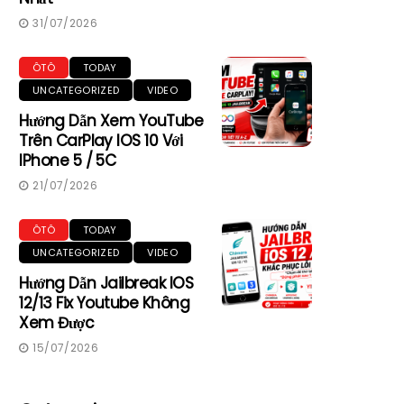
31/07/2026
ÔTÔ
TODAY
UNCATEGORIZED
VIDEO
Hướng Dẫn Xem YouTube
Trên CarPlay IOS 10 Với
IPhone 5 / 5C
21/07/2026
ÔTÔ
TODAY
UNCATEGORIZED
VIDEO
Hướng Dẫn Jailbreak IOS
12/13 Fix Youtube Không
Xem Được
15/07/2026