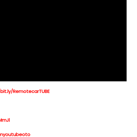
/bit.ly/RemotecarTUBE
MmJl
xemyoutubeoto