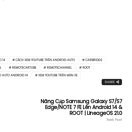
 14
CÁCH XEM YOUTUBE TRÊN ANDROID AUTO
CARBRIDGE
L
REMOTECARTUBE
REMOTECHANNEL
ROOT
D AUTO ANDROID 14
XEM YOUTUBE TRÊN MÀN XE
SHARE
Nâng Cấp Samsung Galaxy S7/S7
Edge/NOTE 7 FE Lên Android 14 &
ROOT | LineageOS 21.0
Next Post