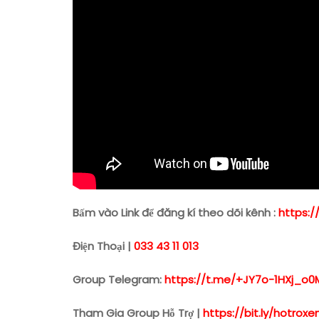
Bấm vào Link để đăng kí theo dõi kênh :
https:/
Điện Thoại |
033 43 11 013
Group Telegram:
https://t.me/+JY7o-1HXj_o0
Tham Gia Group Hỗ Trợ |
https://bit.ly/hotro