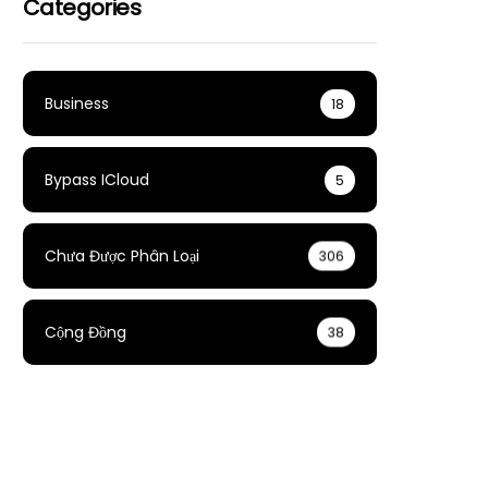
Categories
Business
18
Bypass ICloud
5
Chưa Được Phân Loại
306
Cộng Đồng
38