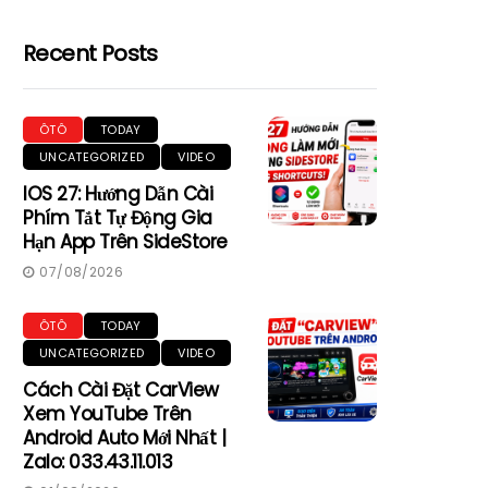
Recent Posts
ÔTÔ
TODAY
UNCATEGORIZED
VIDEO
IOS 27: Hướng Dẫn Cài
Phím Tắt Tự Động Gia
Hạn App Trên SideStore
07/08/2026
ÔTÔ
TODAY
UNCATEGORIZED
VIDEO
Cách Cài Đặt CarView
Xem YouTube Trên
Android Auto Mới Nhất |
Zalo: 033.43.11.013