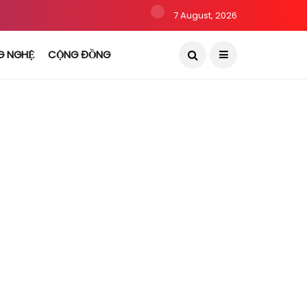
7 August, 2026
G NGHỆ
CỘNG ĐỒNG