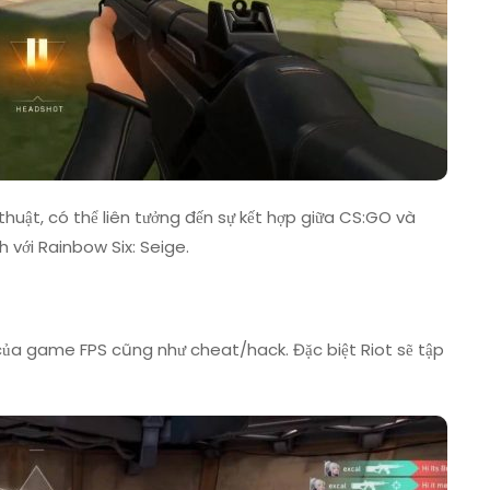
thuật, có thể liên tưởng đến sự kết hợp giữa CS:GO và
 với Rainbow Six: Seige.
g của game FPS cũng như cheat/hack. Đặc biệt Riot sẽ tập