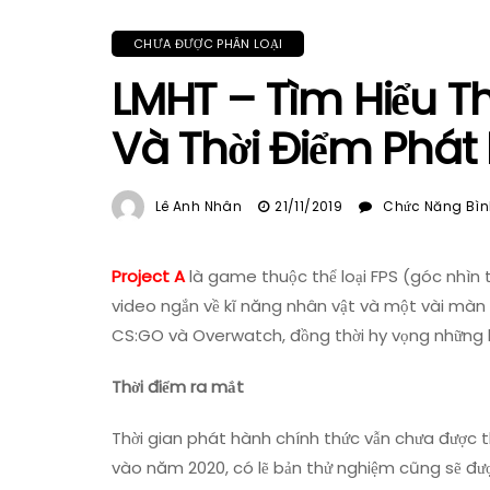
CHƯA ĐƯỢC PHÂN LOẠI
LMHT – Tìm Hiểu Th
Và Thời Điểm Phát
Lê Anh Nhân
21/11/2019
Chức Năng Bình
Project A
là game thuộc thể loại FPS (góc nhìn t
video ngắn về kĩ năng nhân vật và một vài màn đ
CS:GO và Overwatch, đồng thời hy vọng những l
Thời điểm ra mắt
Thời gian phát hành chính thức vẫn chưa được t
vào năm 2020, có lẽ bản thử nghiệm cũng sẽ đượ