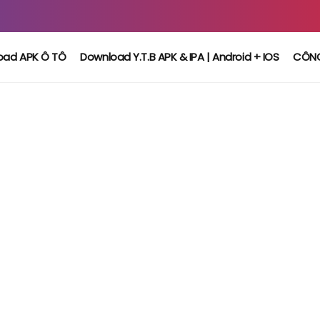
oad APK Ô TÔ
Download Y.T.B APK & IPA | Android + IOS
CÔN