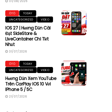
01/08/2026
ÔTÔ
TODAY
UNCATEGORIZED
VIDEO
IOS 27 | Hướng Dẫn Cài
Đặt SideStore &
LiveContainer Chi Tiết
Nhất
31/07/2026
ÔTÔ
TODAY
UNCATEGORIZED
VIDEO
Hướng Dẫn Xem YouTube
Trên CarPlay IOS 10 Với
IPhone 5 / 5C
21/07/2026