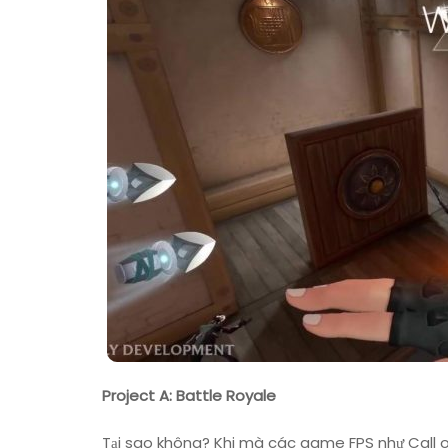
Project A: Battle Royale
Tại sao không? Khi mà các game FPS như Call 