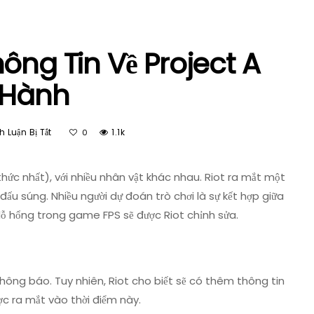
ông Tin Về Project A
 Hành
Ở
 Luận Bị Tắt
1.1k
0
LMHT
–
Tìm
hức nhất), với nhiều nhân vật khác nhau. Riot ra mắt một
Hiểu
ấu súng. Nhiều người dự đoán trò chơi là sự kết hợp giữa
Thông
ỗ hổng trong game FPS sẽ được Riot chỉnh sửa.
Tin
Về
Project
A
hông báo. Tuy nhiên, Riot cho biết sẽ có thêm thông tin
Và
c ra mắt vào thời điểm này.
Thời