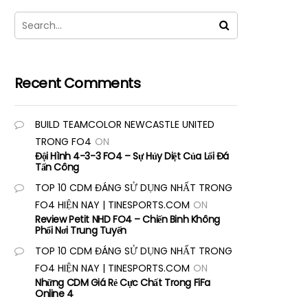
Recent Comments
BUILD TEAMCOLOR NEWCASTLE UNITED
TRONG FO4
ON
Đội Hình 4-3-3 FO4 – Sự Hủy Diệt Của Lối Đá
Tấn Công
TOP 10 CDM ĐÁNG SỬ DỤNG NHẤT TRONG
FO4 HIỆN NAY | TINESPORTS.COM
ON
Review Petit NHD FO4 – Chiến Binh Không
Phổi Nơi Trung Tuyến
TOP 10 CDM ĐÁNG SỬ DỤNG NHẤT TRONG
FO4 HIỆN NAY | TINESPORTS.COM
ON
Những CDM Giá Rẻ Cực Chất Trong FiFa
Online 4