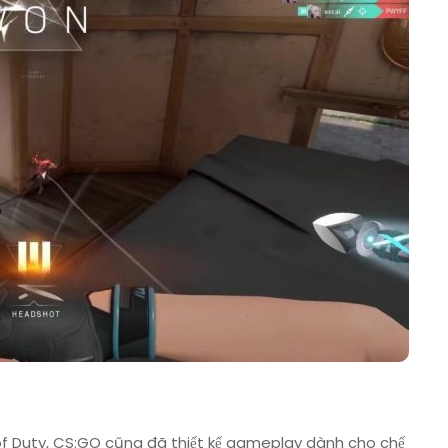
of Duty, CS:GO cũng đã thiết kế gameplay dành cho chế