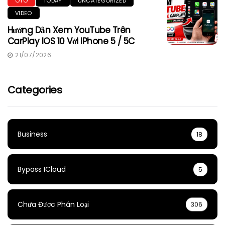
ÔTÔ
TODAY
UNCATEGORIZED
VIDEO
Hướng Dẫn Xem YouTube Trên
CarPlay IOS 10 Với IPhone 5 / 5C
21/07/2026
Categories
Business
18
Bypass ICloud
5
Chưa Được Phân Loại
306