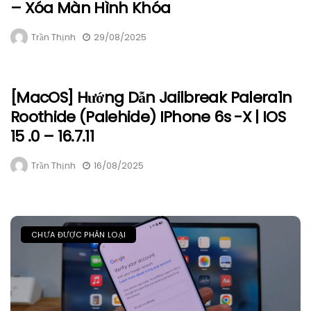
– Xóa Màn Hình Khóa
Trần Thịnh
29/08/2025
[macOS] Hướng Dẫn Jailbreak Palera1n
Roothide (Palehide) IPhone 6s -X | IOS
15 .0 – 16.7.11
Trần Thịnh
16/08/2025
CHƯA ĐƯỢC PHÂN LOẠI