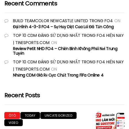
Recent Comments
BUILD TEAMCOLOR NEWCASTLE UNITED TRONG FO4
ON
Đội Hình 4-3-3 FO4 – Sự Hủy Diệt Của Lối Đá Tấn Công
TOP 10 CDM ĐÁNG SỬ DỤNG NHẤT TRONG FO4 HIỆN NAY
| TINESPORTS.COM
ON
Review Petit NHD FO4 – Chiến Binh Không Phổi Nơi Trung
Tuyến
TOP 10 CDM ĐÁNG SỬ DỤNG NHẤT TRONG FO4 HIỆN NAY
| TINESPORTS.COM
ON
Những CDM Giá Rẻ Cực Chất Trong FiFa Online 4
Recent Posts
ÔTÔ
TODAY
UNCATEGORIZED
VIDEO