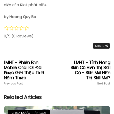
diện của Riot phát biểu.
by Hoang Quy Ba
0/5
(0 Reviews)
SHARE
LMHT - Phiên Bản
LMHT - Tính Năng
Mobile Của LOL Đã
Skin Cũ Hiển Thị Skill
Được Giới Thiệu Từ 9
Cũ - Skin Mới Hiển
Năm Trước
Thị Skill Mới?
Previous Post
Next Post
Related Articles
CHƯA ĐƯỢC PHÂN LOẠI