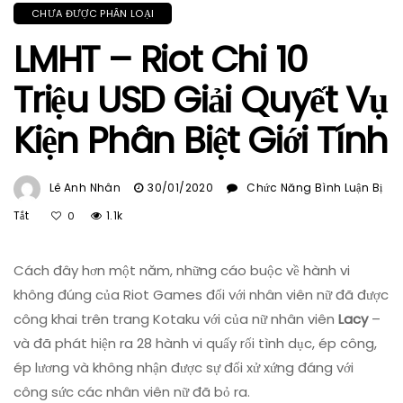
CHƯA ĐƯỢC PHÂN LOẠI
LMHT – Riot Chi 10
Triệu USD Giải Quyết Vụ
Kiện Phân Biệt Giới Tính
Lê Anh Nhân
30/01/2020
Chức Năng Bình Luận Bị
Ở
Tắt
1.1k
0
LMHT
–
Cách đây hơn một năm, những cáo buộc về hành vi
Riot
Chi
không đúng của Riot Games đối với nhân viên nữ đã được
10
công khai trên trang Kotaku với của nữ nhân viên
Lacy
–
Triệu
và đã phát hiện ra 28 hành vi quấy rối tình dục, ép công,
USD
ép lương và không nhận được sự đối xử xứng đáng với
Giải
công sức các nhân viên nữ đã bỏ ra.
Quyết