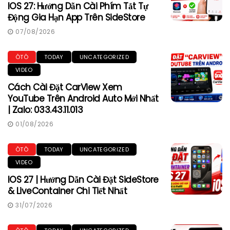
IOS 27: Hướng Dẫn Cài Phím Tắt Tự
Động Gia Hạn App Trên SideStore
07/08/2026
ÔTÔ
TODAY
UNCATEGORIZED
VIDEO
Cách Cài Đặt CarView Xem
YouTube Trên Android Auto Mới Nhất
| Zalo: 033.43.11.013
01/08/2026
ÔTÔ
TODAY
UNCATEGORIZED
VIDEO
IOS 27 | Hướng Dẫn Cài Đặt SideStore
& LiveContainer Chi Tiết Nhất
31/07/2026