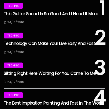
1
TECHNO
This Guitar Sound Is So Good And I Need It More
24/12/2016
2
TECHNO
Technology Can Make Your Live Easy And Fast
24/12/2016
3
TECHNO
Sitting Right Here Waiting For You Come To Me
24/12/2016
4
TECHNO
The Best Inspiration Painting And Fast In The World