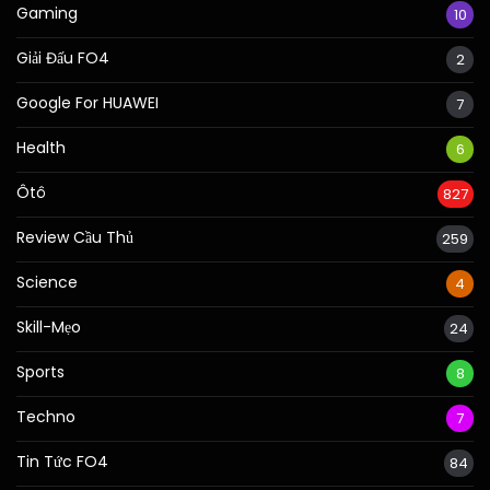
Gaming
10
Giải Đấu FO4
2
Google For HUAWEI
7
Health
6
Ôtô
827
Review Cầu Thủ
259
Science
4
Skill-Mẹo
24
Sports
8
Techno
7
Tin Tức FO4
84