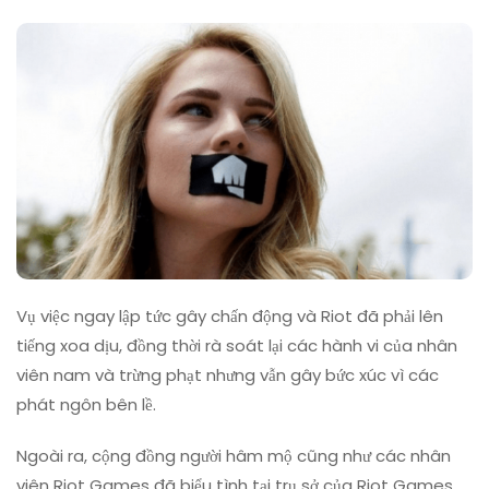
Vụ
Kiện
Phân
Biệt
Giới
Tính
Vụ việc ngay lập tức gây chấn động và Riot đã phải lên
tiếng xoa dịu, đồng thời rà soát lại các hành vi của nhân
viên nam và trừng phạt nhưng vẫn gây bức xúc vì các
phát ngôn bên lề.
Ngoài ra, cộng đồng người hâm mộ cũng như các nhân
viên Riot Games đã biểu tình tại trụ sở của Riot Games