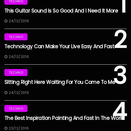
1
TECHNO
This Guitar Sound Is So Good And I Need It More
24/12/2016
2
TECHNO
Technology Can Make Your Live Easy And Fast
24/12/2016
3
TECHNO
Sitting Right Here Waiting For You Come To Me
24/12/2016
4
TECHNO
The Best Inspiration Painting And Fast In The World
23/12/2016