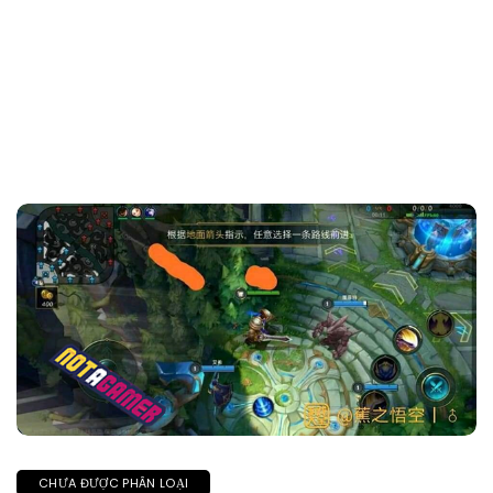
CHƯA ĐƯỢC PHÂN LOẠI