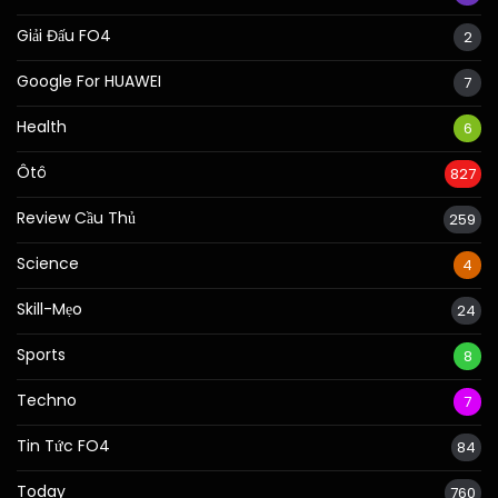
Giải Đấu FO4
2
Google For HUAWEI
7
Health
6
Ôtô
827
Review Cầu Thủ
259
Science
4
Skill-Mẹo
24
Sports
8
Techno
7
Tin Tức FO4
84
Today
760