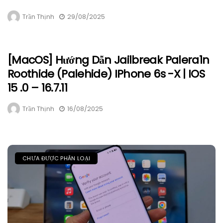
Trần Thịnh
29/08/2025
[macOS] Hướng Dẫn Jailbreak Palera1n
Roothide (Palehide) IPhone 6s -X | IOS
15 .0 – 16.7.11
Trần Thịnh
16/08/2025
CHƯA ĐƯỢC PHÂN LOẠI