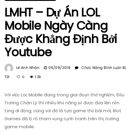
LMHT – Dự Án LOL
Mobile Ngày Càng
Được Khẳng Định Bởi
Youtube
Lê Anh Nhân
05/09/2019
Chức Năng Bình Luận Bị
Ở
Tắt
1.3k
0
LMHT
–
Với việc LoL Mobile đang trong giai đoạn thử nghiệm, Đấu
Dự
Án
Trường Chân Lý thì nhiều khả năng sẽ được đưa lên nền
LOL
tảng di động, cùng với đó là tựa game thẻ bài mới, Riot
Mobile
Games đã lộ rõ tham vọng cạnh tranh trên thị trường
Ngày
game mobile.
Càng