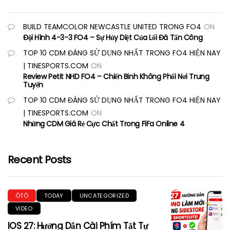
BUILD TEAMCOLOR NEWCASTLE UNITED TRONG FO4
ON
Đội Hình 4-3-3 FO4 – Sự Hủy Diệt Của Lối Đá Tấn Công
TOP 10 CDM ĐÁNG SỬ DỤNG NHẤT TRONG FO4 HIỆN NAY
| TINESPORTS.COM
ON
Review Petit NHD FO4 – Chiến Binh Không Phổi Nơi Trung
Tuyến
TOP 10 CDM ĐÁNG SỬ DỤNG NHẤT TRONG FO4 HIỆN NAY
| TINESPORTS.COM
ON
Những CDM Giá Rẻ Cực Chất Trong FiFa Online 4
Recent Posts
ÔTÔ
TODAY
UNCATEGORIZED
VIDEO
IOS 27: Hướng Dẫn Cài Phím Tắt Tự