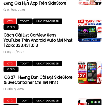
Động Gia Hạn App Trên SideStore
07/08/2026
ÔTÔ
TODAY
UNCATEGORIZED
VIDEO
Cách Cài Đặt CarView Xem
YouTube Trên Android Auto Mới Nhất
| Zalo: 033.43.11.013
01/08/2026
ÔTÔ
TODAY
UNCATEGORIZED
VIDEO
IOS 27 | Hướng Dẫn Cài Đặt SideStore
& LiveContainer Chi Tiết Nhất
31/07/2026
ÔTÔ
TODAY
UNCATEGORIZED