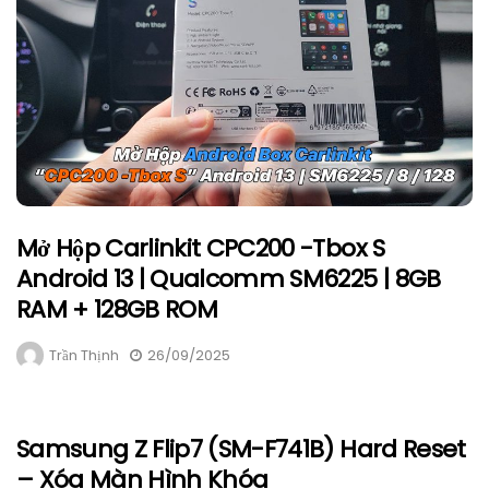
Mở Hộp Carlinkit CPC200 -Tbox S
Android 13 | Qualcomm SM6225 | 8GB
RAM + 128GB ROM
Trần Thịnh
26/09/2025
Samsung Z Flip7 (SM-F741B) Hard Reset
– Xóa Màn Hình Khóa