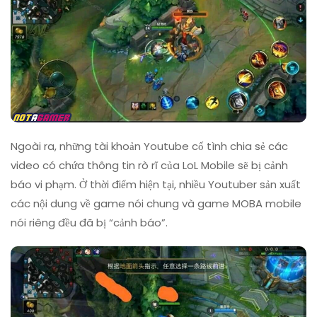
Ngoài ra, những tài khoản Youtube cố tình chia sẻ các
video có chứa thông tin rò rĩ của LoL Mobile sẽ bị cảnh
báo vi phạm. Ở thời điểm hiện tại, nhiều Youtuber sản xuất
các nội dung về game nói chung và game MOBA mobile
nói riêng đều đã bị “cảnh báo”.