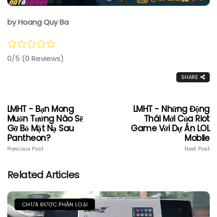
by Hoang Quy Ba
0/5
(0 Reviews)
SHARE
LMHT - Bạn Mong
LMHT - Những Động
Muốn Tướng Nào Sẽ
Thái Mới Của Riot
Gỡ Bỏ Mặt Nạ Sau
Game Với Dự Án LOL
Pantheon?
Mobile
Previous Post
Next Post
Related Articles
CHƯA ĐƯỢC PHÂN LOẠI