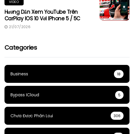
VIDEO
Hướng Dẫn Xem YouTube Trên
CarPlay IOS 10 Với IPhone 5 / 5C
21/07/2026
Categories
Business
18
Bypass ICloud
5
Chưa Được Phân Loại
306