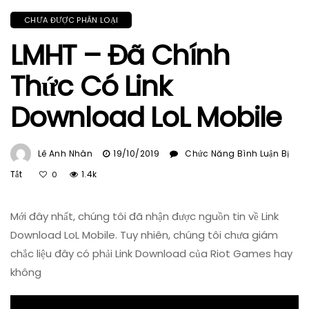
CHƯA ĐƯỢC PHÂN LOẠI
LMHT – Đã Chính
Thức Có Link
Download LoL Mobile
Lê Anh Nhân
19/10/2019
Chức Năng Bình Luận Bị
Ở
Tắt
1.4k
0
LMHT
–
Mới đây nhất, chúng tôi đã nhận được nguồn tin về Link
Đã
Chính
Download LoL Mobile. Tuy nhiên, chúng tôi chưa giám
Thức
chắc liệu đây có phải Link Download của Riot Games hay
Có
không
Link
Download
LoL