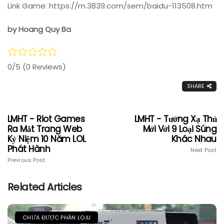
Link Game: https://m.3839.com/sem/baidu-113508.htm
by Hoang Quy Ba
0/5
(0 Reviews)
SHARE
LMHT - Riot Games
LMHT - Tướng Xạ Thủ
Ra Mắt Trang Web
Mới Với 9 Loại Súng
Kỷ Niệm 10 Năm LOL
Khác Nhau
Phát Hành
Next Post
Previous Post
Related Articles
CHƯA ĐƯỢC PHÂN LOẠI