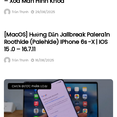
– Xóa Màn Hình Khóa
Trần Thịnh
29/08/2025
[macOS] Hướng Dẫn Jailbreak Palera1n
Roothide (Palehide) IPhone 6s -X | IOS
15 .0 – 16.7.11
Trần Thịnh
16/08/2025
CHƯA ĐƯỢC PHÂN LOẠI