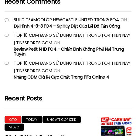
Recent Comments
BUILD TEAMCOLOR NEWCASTLE UNITED TRONG FO4
ON
Đội Hình 4-3-3 FO4 – Sự Hủy Diệt Của Lối Đá Tấn Công
TOP 10 CDM ĐÁNG SỬ DỤNG NHẤT TRONG FO4 HIỆN NAY
| TINESPORTS.COM
ON
Review Petit NHD FO4 – Chiến Binh Không Phổi Nơi Trung
Tuyến
TOP 10 CDM ĐÁNG SỬ DỤNG NHẤT TRONG FO4 HIỆN NAY
| TINESPORTS.COM
ON
Những CDM Giá Rẻ Cực Chất Trong FiFa Online 4
Recent Posts
ÔTÔ
TODAY
UNCATEGORIZED
VIDEO