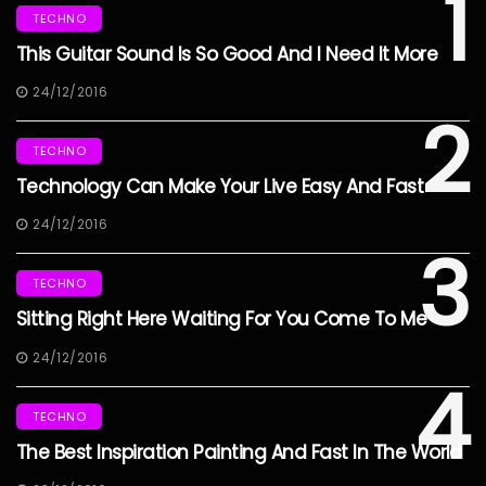
1
TECHNO
This Guitar Sound Is So Good And I Need It More
24/12/2016
2
TECHNO
Technology Can Make Your Live Easy And Fast
24/12/2016
3
TECHNO
Sitting Right Here Waiting For You Come To Me
24/12/2016
4
TECHNO
The Best Inspiration Painting And Fast In The World