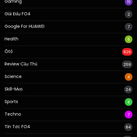
Gaming
10
Giải Đấu FO4
2
Google For HUAWEI
7
Health
6
Ôtô
826
Review Cầu Thủ
259
Science
4
Skill-Mẹo
24
Sports
8
Techno
7
Tin Tức FO4
84