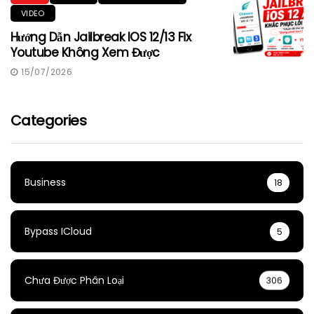
VIDEO
Hướng Dẫn Jailbreak IOS 12/13 Fix
Youtube Không Xem Được
15/07/2026
Categories
Business
18
Bypass ICloud
5
Chưa Được Phân Loại
306