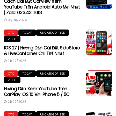
Cách Cài Đặt CarView Xem
YouTube Trên Android Auto Mới Nhất
| Zalo: 033.43.11.013
01/08/2026
ÔTÔ
TODAY
UNCATEGORIZED
VIDEO
IOS 27 | Hướng Dẫn Cài Đặt SideStore
& LiveContainer Chi Tiết Nhất
31/07/2026
ÔTÔ
TODAY
UNCATEGORIZED
VIDEO
Hướng Dẫn Xem YouTube Trên
CarPlay IOS 10 Với IPhone 5 / 5C
21/07/2026
ÔTÔ
TODAY
UNCATEGORIZED