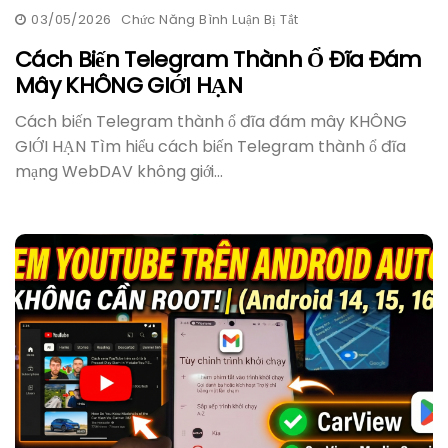
03/05/2026
Chức Năng Bình Luận Bị Tắt
Ở
Cách
Biến
Cách Biến Telegram Thành Ổ Đĩa Đám
Telegram
Mây KHÔNG GIỚI HẠN
Thành
Ổ
Đĩa
Cách biến Telegram thành ổ đĩa đám mây KHÔNG
Đám
Mây
GIỚI HẠN Tìm hiểu cách biến Telegram thành ổ đĩa
KHÔNG
mạng WebDAV không giới...
GIỚI
HẠN