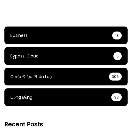
|
Jailbreak
&
TrollStore
Business
18
Bypass ICloud
5
Chưa Được Phân Loại
306
Cộng Đồng
38
Recent Posts