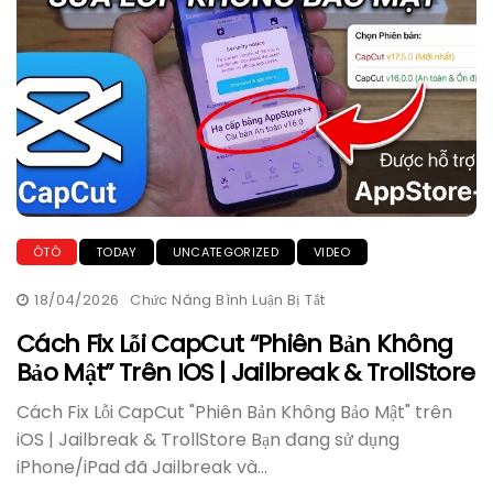
ÔTÔ
TODAY
UNCATEGORIZED
VIDEO
18/04/2026
Chức Năng Bình Luận Bị Tắt
Ở
Cách
Fix
Cách Fix Lỗi CapCut “Phiên Bản Không
Lỗi
Bảo Mật” Trên IOS | Jailbreak & TrollStore
CapCut
“Phiên
Bản
Cách Fix Lỗi CapCut "Phiên Bản Không Bảo Mật" trên
Không
Bảo
iOS | Jailbreak & TrollStore Bạn đang sử dụng
Mật”
iPhone/iPad đã Jailbreak và...
Trên
IOS