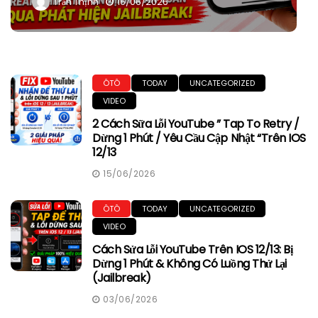
Trần Thịnh
16/06/2026
ÔTÔ
TODAY
UNCATEGORIZED
VIDEO
2 Cách Sữa Lỗi YouTube ” Tap To Retry /
Dừng 1 Phút / Yêu Cầu Cập Nhật “trên IOS
12/13
15/06/2026
ÔTÔ
TODAY
UNCATEGORIZED
VIDEO
Cách Sửa Lỗi YouTube Trên IOS 12/13: Bị
Dừng 1 Phút & Không Có Luồng Thử Lại
(Jailbreak)
03/06/2026