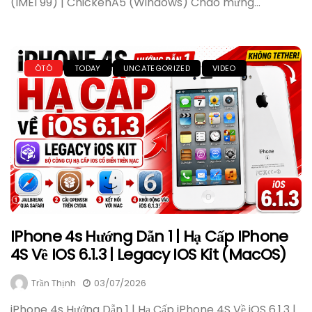
(IMEI 99) | ChickenA5 (Windows) Chào mừng...
ÔTÔ
TODAY
UNCATEGORIZED
VIDEO
IPhone 4s Hướng Dẫn 1 | Hạ Cấp IPhone
4S Về IOS 6.1.3 | Legacy IOS Kit (MacOS)
Trần Thịnh
03/07/2026
iPhone 4s Hướng Dẫn 1 | Hạ Cấp iPhone 4S Về iOS 6.1.3 |