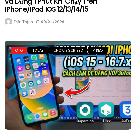
Và Dừng 1 Phút Khi Chạy Trên
IPhone/iPad IOS 12/13/14/15
Trần Thịnh
09/04/2026
ÔTÔ
TODAY
UNCATEGORIZED
VIDEO