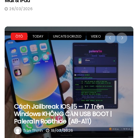
Max & IPad
26/03/2026
ÔTÔ
TODAY
UNCATEGORIZED
VIDEO
Cách Jailbreak IOS 15 – 17 Trên
Windows KHÔNG CẦN USB BOOT |
Palera1n Roothide (A8-A11)
Trần Thịnh
18/03/2026