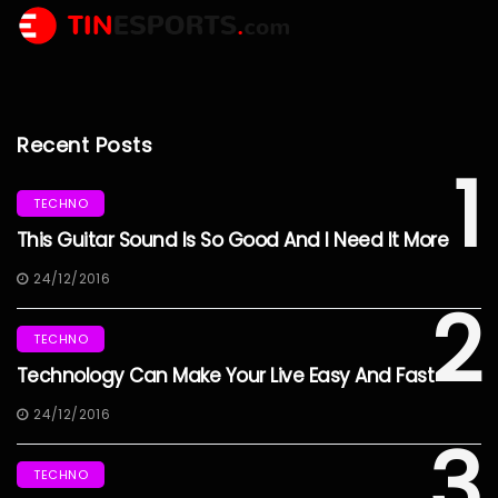
Recent Posts
1
TECHNO
This Guitar Sound Is So Good And I Need It More
24/12/2016
2
TECHNO
Technology Can Make Your Live Easy And Fast
24/12/2016
3
TECHNO