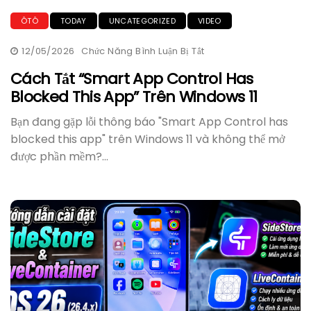
ÔTÔ
TODAY
UNCATEGORIZED
VIDEO
12/05/2026
Chức Năng Bình Luận Bị Tắt
Ở
Cách
Tắt
Cách Tắt “Smart App Control Has
“Smart
Blocked This App” Trên Windows 11
App
Control
Has
Bạn đang gặp lỗi thông báo "Smart App Control has
Blocked
This
blocked this app" trên Windows 11 và không thể mở
App”
được phần mềm?...
Trên
Windows
11