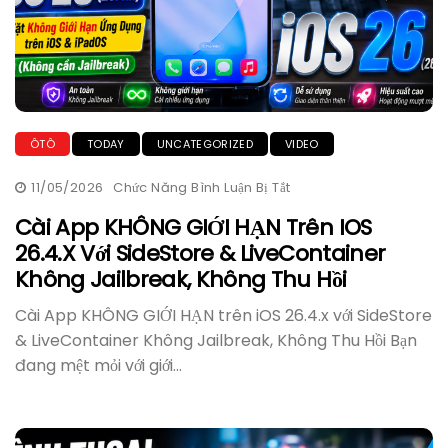
ÔTÔ
TODAY
UNCATEGORIZED
VIDEO
11/05/2026
Chức Năng Bình Luận Bị Tắt
Ở
Cài
App
Cài App KHÔNG GIỚI HẠN Trên IOS
KHÔNG
26.4.x Với SideStore & LiveContainer
GIỚI
HẠN
Không Jailbreak, Không Thu Hồi
Trên
IOS
26.4.x
Cài App KHÔNG GIỚI HẠN trên iOS 26.4.x với SideStore
Với
SideStore
& LiveContainer Không Jailbreak, Không Thu Hồi Bạn
&
đang mệt mỏi với giới...
LiveContainer
Không
Jailbreak,
Không
Thu
Hồi