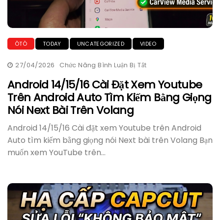
ÔTÔ
TODAY
UNCATEGORIZED
VIDEO
27/04/2026
Chức Năng Bình Luận Bị Tắt
Ở
Android
14/15/16
Android 14/15/16 Cài Đặt Xem Youtube
Cài
Trên Android Auto Tìm Kiếm Bằng Giọng
Đặt
Xem
Nói Next Bài Trên Volang
Youtube
Trên
Android
Android 14/15/16 Cài đặt xem Youtube trên Android
Auto
Tìm
Auto tìm kiếm bằng giọng nói Next bài trên Volang Bạn
Kiếm
muốn xem YouTube trên...
Bằng
Giọng
Nói
Next
Bài
Trên
Volang