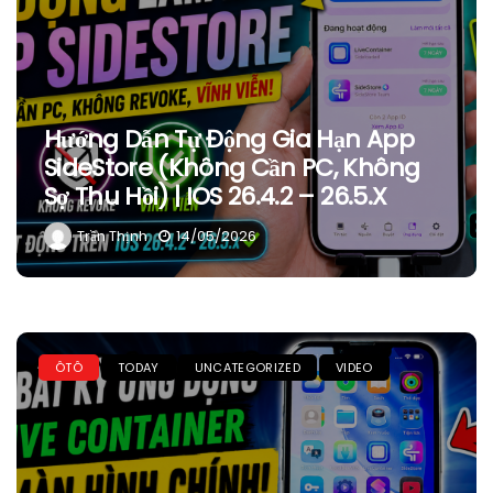
Hướng Dẫn Tự Động Gia Hạn App
SideStore (Không Cần PC, Không
Sợ Thu Hồi) | IOS 26.4.2 – 26.5.x
Trần Thịnh
14/05/2026
ÔTÔ
TODAY
UNCATEGORIZED
VIDEO