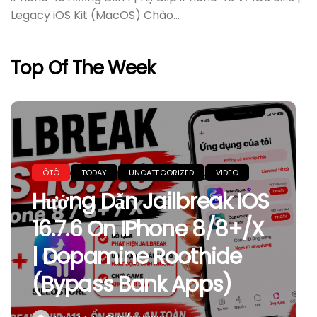
Legacy iOS Kit (MacOS) Chào...
Top Of The Week
ÔTÔ
TODAY
UNCATEGORIZED
VIDEO
Hướng Dẫn Jailbreak IOS
16.7.6 On IPhone 8/8+/X
| Dopamine Roothide
(Bypass Bank Apps)