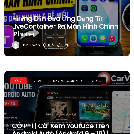
Hướng Dẫn Đưa Ứng Dụng Từ
LiveContainer Ra Màn Hình Chính
IPhone
Trần Thịnh
13/05/2026
ÔTÔ
TODAY
UNCATEGORIZED
VIDEO
CÓ PHÍ | Cài Xem Youtube Trên
Android Auto (Android 9 – 16) |