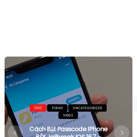
ÔTÔ
TODAY
UNCATEGORIZED
VIDEO
Cách Bật Passcode IPhone