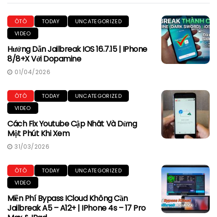
ÔTÔ
TODAY
UNCATEGORIZED
VIDEO
Hướng Dẫn Jailbreak IOS 16.7.15 | IPhone
8/8+X Với Dopamine
01/04/2026
ÔTÔ
TODAY
UNCATEGORIZED
VIDEO
Cách Fix Youtube Cập Nhât Và Dừng
Một Phút Khi Xem
31/03/2026
ÔTÔ
TODAY
UNCATEGORIZED
VIDEO
Miễn Phí Bypass ICloud Không Cần
Jailbreak A5 – A12+ | IPhone 4s – 17 Pro