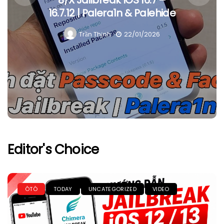
8/X Jailbreak IOS 16.7 –
16.7.12 | Palera1n & Palehide
Trần Thịnh
22/01/2026
Editor's Choice
ÔTÔ
TODAY
UNCATEGORIZED
VIDEO