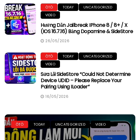
ÔTÔ
TODAY
UNCATEGORIZED
VIDEO
Hướng Dẫn Jailbreak IPhone 8 / 8+ / X
(iOS 16.7.16) Bằng Dopamine & SideStore
26/05/2026
ÔTÔ
TODAY
UNCATEGORIZED
VIDEO
Sửa Lỗi SideStore “Could Not Determine
Device UDID – Please Replace Your
Pairing Using ILoader”
16/05/2026
ÔTÔ
TODAY
UNCATEGORIZED
VIDEO