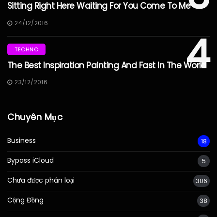
Sitting Right Here Waiting For You Come To Me
24/12/2016
4
TECHNO
The Best Inspiration Painting And Fast In The World
23/12/2016
Chuyên Mục
Business
18
Bypass iCloud
5
Chưa được phân loại
306
Cộng Đồng
38