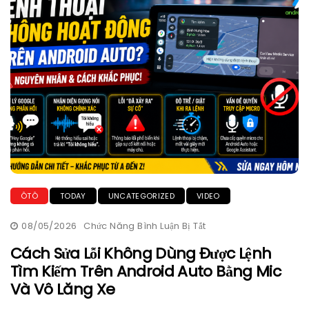
ÔTÔ
TODAY
UNCATEGORIZED
VIDEO
08/05/2026
Chức Năng Bình Luận Bị Tắt
Ở
Cách
Sửa
Cách Sửa Lỗi Không Dùng Được Lệnh
Lỗi
Tìm Kiếm Trên Android Auto Bằng Mic
Không
Dùng
Và Vô Lăng Xe
Được
Lệnh
Tìm