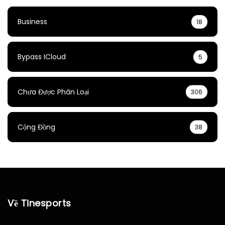
Business
18
Bypass ICloud
5
Chưa Được Phân Loại
306
Cộng Đồng
38
Về Tinesports