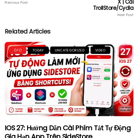
X | Cài
Previous Post
TrollStore/Cydia
Next Post
Related Articles
ÔTÔ
TODAY
UNCATEGORIZED
VIDEO
IOS 27: Hướng Dẫn Cài Phím Tắt Tự Động
Gia Hạn App Trên SideStore