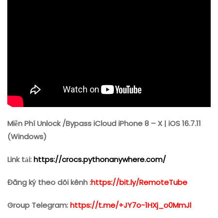
–
X
|
IOS
16.7.11
(Windows)
Miễn Phí Unlock /Bypass iCloud iPhone 8 – X | iOS 16.7.11
(Windows)
Link tải:
https://crocs.pythonanywhere.com/
Đăng ký theo dõi kênh :
https://bit.ly/RemoteTube
Group Telegram:
https://t.me/+JY7o-1HXj_o0MmJl