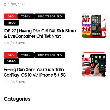
01/08/2026
ÔTÔ
TODAY
UNCATEGORIZED
VIDEO
IOS 27 | Hướng Dẫn Cài Đặt SideStore
& LiveContainer Chi Tiết Nhất
31/07/2026
ÔTÔ
TODAY
UNCATEGORIZED
VIDEO
Hướng Dẫn Xem YouTube Trên
CarPlay IOS 10 Với IPhone 5 / 5C
21/07/2026
Categories