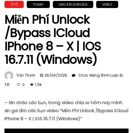
ÔTÔ
TODAY
UNCATEGORIZED
VIDEO
Miễn Phí Unlock
/Bypass ICloud
IPhone 8 – X | IOS
16.7.11 (Windows)
Trần Thịnh
26/04/2025
Chức Năng Bình Luận Bị
Ở
Tắt
1.5k
0
Miễn
Phí
– Xin chào các bạn, trong video chia sẻ hôm nay mình
Unlock
/Bypass
xin gửi đến các bạn video “Miễn Phí Unlock /Bypass iCloud
ICloud
iPhone 8 – X | iOS 16.7.11 (Windows)”
IPhone
8