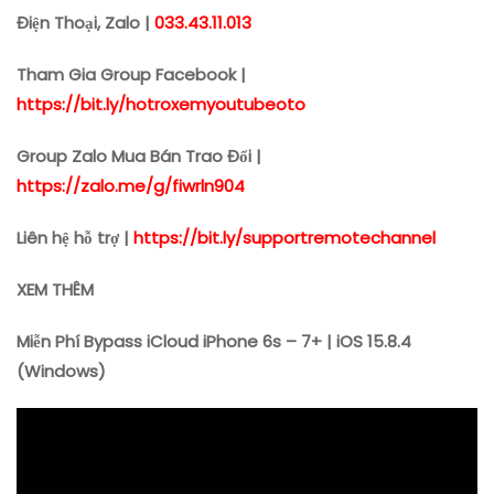
Điện Thoại, Zalo |
033.43.11.013
Tham Gia Group Facebook |
https://bit.ly/hotroxemyoutubeoto
Group Zalo Mua Bán Trao Đổi |
https://zalo.me/g/fiwrln904
Liên hệ hỗ trợ |
https://bit.ly/supportremotechannel
XEM THÊM
Miễn Phí Bypass iCloud iPhone 6s – 7+ | iOS 15.8.4
(Windows)