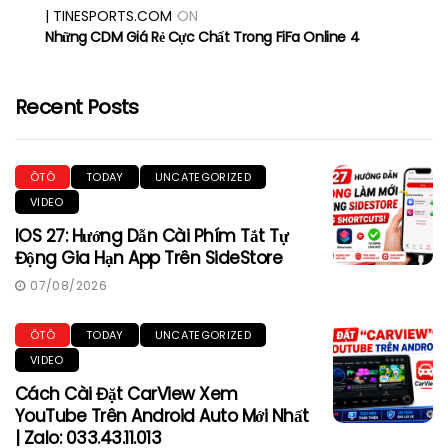
| TINESPORTS.COM
ON
Những CDM Giá Rẻ Cực Chất Trong FiFa Online 4
Recent Posts
ÔTÔ
TODAY
UNCATEGORIZED
VIDEO
IOS 27: Hướng Dẫn Cài Phím Tắt Tự
Động Gia Hạn App Trên SideStore
07/08/2026
ÔTÔ
TODAY
UNCATEGORIZED
VIDEO
Cách Cài Đặt CarView Xem
YouTube Trên Android Auto Mới Nhất
| Zalo: 033.43.11.013