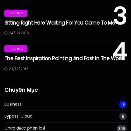
3
TECHNO
Sitting Right Here Waiting For You Come To Me
24/12/2016
4
TECHNO
The Best Inspiration Painting And Fast In The World
23/12/2016
Chuyên Mục
Business
18
Bypass iCloud
5
Chưa được phân loại
306