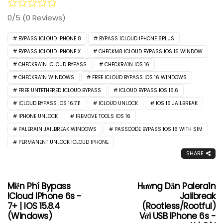
0/5
(0 Reviews)
BYPASS ICLOUD IPHONE 8
BYPASS ICLOUD IPHONE 8PLUS
BYPASS ICLOUD IPHONE X
CHECKM8 ICLOUD BYPASS IOS 16 WINDOW
CHECKRA1N ICLOUD BYPASS
CHECKRA1N IOS 16
CHECKRA1N WINDOWS
FREE ICLOUD BYPASS IOS 16 WINDOWS
FREE UNTETHERED ICLOUD BYPASS
ICLOUD BYPASS IOS 16.6
ICLOUD BYPASS IOS 16.7.11
ICLOUD UNLOCK
IOS 16 JAILBREAK
IPHONE UNLOCK
IREMOVE TOOLS IOS 16
PALERA1N JAILBREAK WINDOWS
PASSCODE BYPASS IOS 16 WITH SIM
PERMANENT UNLOCK ICLOUD IPHONE
SHARE
Miễn Phí Bypass
Hướng Dẫn Palera1n
ICloud IPhone 6s -
Jailbreak
7+ | IOS 15.8.4
(Rootless/Rootful)
(Windows)
Với USB IPhone 6s -