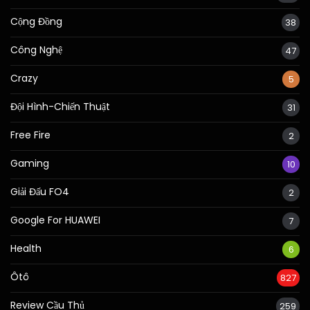
Cộng Đồng
38
Công Nghệ
47
Crazy
5
Đội Hình-Chiến Thuật
31
Free Fire
2
Gaming
10
Giải Đấu FO4
2
Google For HUAWEI
7
Health
6
Ôtô
827
Review Cầu Thủ
259