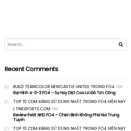
Recent Comments
BUILD TEAMCOLOR NEWCASTLE UNITED TRONG FO4
ON
Đội Hình 4-3-3 FO4 – Sự Hủy Diệt Của Lối Đá Tấn Công
TOP 10 CDM ĐÁNG SỬ DỤNG NHẤT TRONG FO4 HIỆN NAY
| TINESPORTS.COM
ON
Review Petit NHD FO4 – Chiến Binh Không Phổi Nơi Trung
Tuyến
TOP 10 CDM ĐÁNG SỬ DỤNG NHẤT TRONG FO4 HIỆN NAY