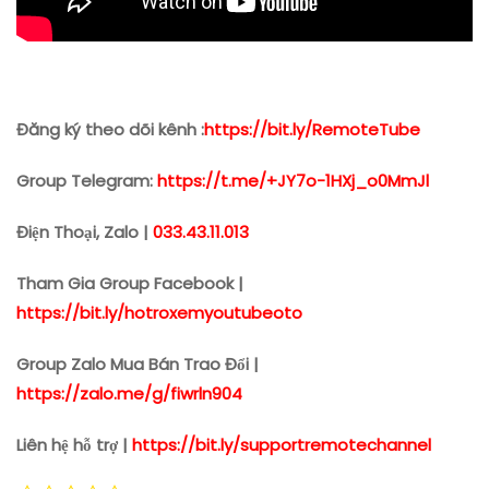
Đăng ký theo dõi kênh :
https://bit.ly/RemoteTube
Group Telegram:
https://t.me/+JY7o-1HXj_o0MmJl
Điện Thoại, Zalo |
033.43.11.013
Tham Gia Group Facebook |
https://bit.ly/hotroxemyoutubeoto
Group Zalo Mua Bán Trao Đổi |
https://zalo.me/g/fiwrln904
Liên hệ hỗ trợ |
https://bit.ly/supportremotechannel