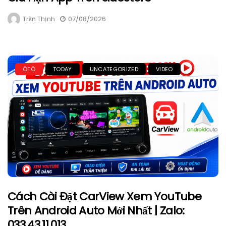
Trần Thịnh
07/08/2026
ÔTÔ
TODAY
UNCATEGORIZED
VIDEO
Cách Cài Đặt CarView Xem YouTube
Trên Android Auto Mới Nhất | Zalo:
033.43.11.013