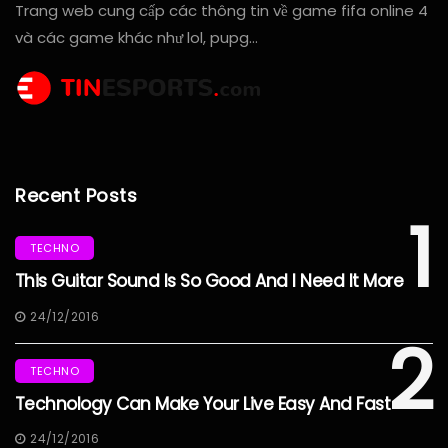
Trang web cung cấp các thông tin về game fifa online 4
và các game khác như lol, pupg…
Recent Posts
1
TECHNO
This Guitar Sound Is So Good And I Need It More
24/12/2016
2
TECHNO
Technology Can Make Your Live Easy And Fast
24/12/2016