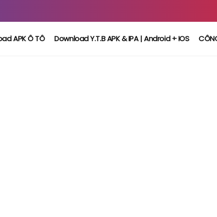
oad APK Ô TÔ
Download Y.T.B APK & IPA | Android + IOS
CÔN