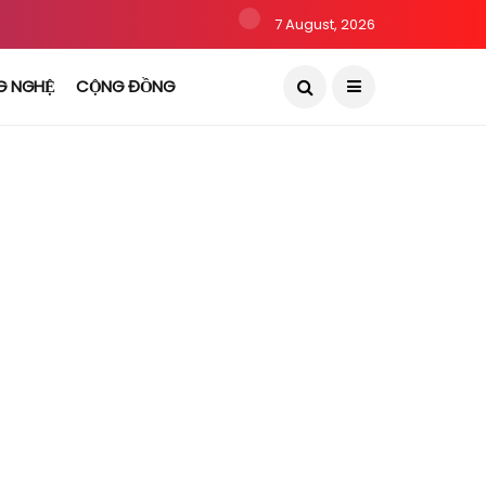
7 August, 2026
G NGHỆ
CỘNG ĐỒNG