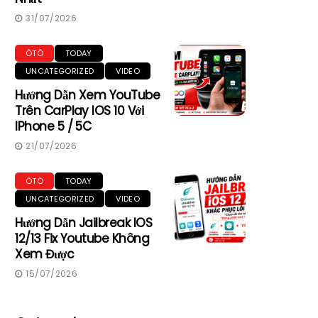
31/07/2026
ÔTÔ
TODAY
UNCATEGORIZED
VIDEO
Hướng Dẫn Xem YouTube
Trên CarPlay IOS 10 Với
IPhone 5 / 5C
21/07/2026
ÔTÔ
TODAY
UNCATEGORIZED
VIDEO
Hướng Dẫn Jailbreak IOS
12/13 Fix Youtube Không
Xem Được
15/07/2026