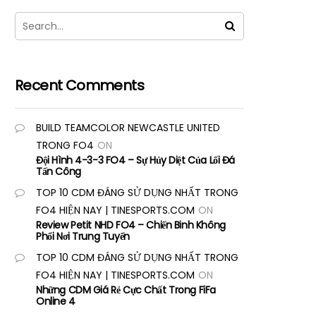
Recent Comments
BUILD TEAMCOLOR NEWCASTLE UNITED
TRONG FO4
ON
Đội Hình 4-3-3 FO4 – Sự Hủy Diệt Của Lối Đá
Tấn Công
TOP 10 CDM ĐÁNG SỬ DỤNG NHẤT TRONG
FO4 HIỆN NAY | TINESPORTS.COM
ON
Review Petit NHD FO4 – Chiến Binh Không
Phổi Nơi Trung Tuyến
TOP 10 CDM ĐÁNG SỬ DỤNG NHẤT TRONG
FO4 HIỆN NAY | TINESPORTS.COM
ON
Những CDM Giá Rẻ Cực Chất Trong FiFa
Online 4