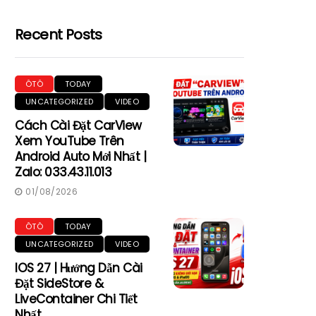
Recent Posts
ÔTÔ
TODAY
UNCATEGORIZED
VIDEO
Cách Cài Đặt CarView
Xem YouTube Trên
Android Auto Mới Nhất |
Zalo: 033.43.11.013
01/08/2026
ÔTÔ
TODAY
UNCATEGORIZED
VIDEO
IOS 27 | Hướng Dẫn Cài
Đặt SideStore &
LiveContainer Chi Tiết
Nhất