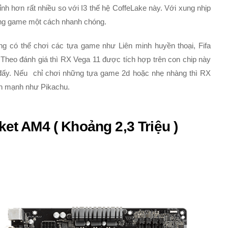
h hơn rất nhiều so với I3 thế hệ CoffeLake này. Với xung nhịp
rong game một cách nhanh chóng.
ng có thể chơi các tựa game như Liên minh huyền thoại, Fifa
heo đánh giá thì RX Vega 11 được tích hợp trên con chip này
đấy. Nếu chỉ chơi những tựa game 2d hoặc nhẹ nhàng thì RX
nh mạnh như Pikachu.
t AM4 ( Khoảng 2,3 Triệu )