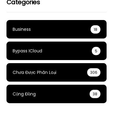
Categories
Business
18
Bypass ICloud
5
Chưa Được Phân Loại
306
Cộng Đồng
38