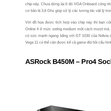
chip này. Chưa dừng lại ở đó VGA Onboard cũng nhỉn
cơ bản là 3,6 Ghz giúp sử lý các tương tác vật lý t
Với đồ họa được tích hợp vào chip này thì bạn cũ
Online 4 ở mức seting medium một cách mượt mà. T
có sức mạnh ngang bằng với GT 1030 của Ndivia 
Vega 11 có thể cân được kể cả game đòi hỏi cấu hì
ASRock B450M – Pro4 Socke