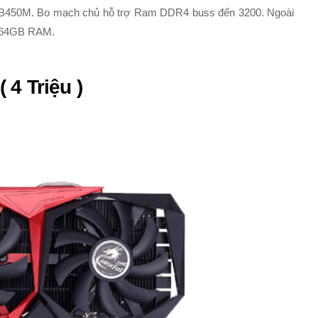
k B450M. Bo mạch chủ hỗ trợ Ram DDR4 buss đến 3200. Ngoài
đa 64GB RAM.
 4 Triệu )