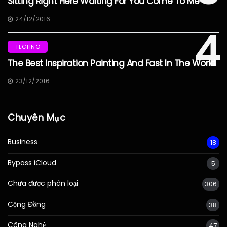
Sitting Right Here Waiting For You Come To Me
24/12/2016
4
TECHNO
The Best Inspiration Painting And Fast In The World
23/12/2016
Chuyên Mục
Business
18
Bypass iCloud
5
Chưa được phân loại
306
Cộng Đồng
38
Công Nghệ
47