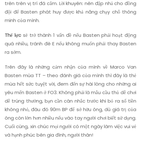
trên trên vị trí đá cắm. Lời khuyên: nên đập nhả cho đồng
đội để Basten phát huy được khả năng chạy chỗ thông
minh của mình.
Thể lực
sẽ trở thành 1 vấn đề nếu Basten phải hoạt động
quá nhiều, tránh đè E nếu không muốn phải thay Basten
ra sớm.
Trên đây là những cảm nhận của mình về Marco Van
Basten mùa TT – theo đánh giá của mình thì đây là thẻ
mùa hết sức tuyệt vời, đem đến sự hài lòng cho những ai
yêu mến Basten ở FO3. Không phải là mẫu cầu thủ dễ chơi
dễ trúng thưởng, bạn cần cân nhắc trước khi bỏ ra số tiền
không nhỏ, đâu đó 90m BP để sở hữu ông, dù giá trị của
ông còn lớn hơn nhiều nếu vào tay người chơi biết sử dụng.
Cuối cùng, xin chúc mọi người có một ngày làm việc vui vẻ
và hạnh phúc bên gia đình, người thân!