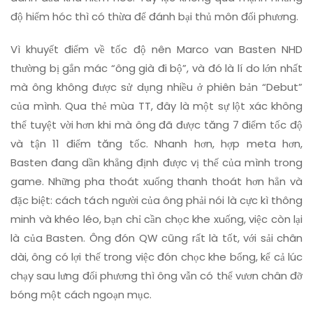
độ hiểm hóc thì có thừa để đánh bại thủ môn đối phương.
Vì khuyết điểm về tốc độ nên Marco van Basten NHD
thường bị gắn mác “ông già đi bộ”, và đó là lí do lớn nhất
mà ông không được sử dụng nhiều ở phiên bản “Debut”
của mình. Qua thẻ mùa TT, đây là một sự lột xác không
thể tuyệt vời hơn khi mà ông đã được tăng 7 điểm tốc độ
và tận 11 điểm tăng tốc. Nhanh hơn, hợp meta hơn,
Basten đang dần khẳng định được vị thế của mình trong
game. Những pha thoát xuống thanh thoát hơn hẳn và
đặc biệt: cách tách người của ông phải nói là cực kì thông
minh và khéo léo, bạn chỉ cần chọc khe xuống, việc còn lại
là của Basten. Ông đón QW cũng rất là tốt, với sải chân
dài, ông có lợi thế trong việc đón chọc khe bổng, kể cả lúc
chạy sau lưng đối phương thì ông vẫn có thể vươn chân đỡ
bóng một cách ngoạn mục.