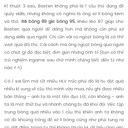
Kĩ thuật 3 sao, Basten không phải là 1 cầu thủ dùng để
quẩy skills, nhưng không có nghĩa là ông xử lí bóng kém
và thô.
Rê bóng 89
giữ bóng 95
, khéo léo 87 giúp cho
Basten qua người dễ dàng hơn mà không cần phải sử
dụng skills qua người. Chỉ cần vài cú ngoặt bóng là có thể
vượt qua đối thủ. Cái cách mà ông ngoặt bóng qua người
có chút gì đó đặc biệt, đơn giản nhưng tinh tế (bạn có thể
trải nghiệm ingame sau chứ mình chẳng biết diễn tả như
nào ^ ^)
Có 1 sai lầm mà rất nhiều HLV mắc phải đó là họ đặt quá
nhiều kì vọng về cầu thủ mình vừa mua, nếu ghi được nhiều
bàn thắng – anh ta là một tiền đạo tốt, còn không – anh
ta là một thất bại và nhanh chóng bị đá khỏi đội. Việc tập
trung bóng quá nhiều vào 1 cầu thủ khiến anh ta không
có đủ khoảng trống để xử lí bóng cũng như phải tung ra
cú dứt điểm trong tư thế không thuận lợi, dễ hiểu rằng việc