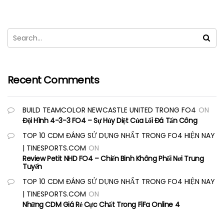
Recent Comments
BUILD TEAMCOLOR NEWCASTLE UNITED TRONG FO4
ON
Đội Hình 4-3-3 FO4 – Sự Hủy Diệt Của Lối Đá Tấn Công
TOP 10 CDM ĐÁNG SỬ DỤNG NHẤT TRONG FO4 HIỆN NAY
| TINESPORTS.COM
ON
Review Petit NHD FO4 – Chiến Binh Không Phổi Nơi Trung
Tuyến
TOP 10 CDM ĐÁNG SỬ DỤNG NHẤT TRONG FO4 HIỆN NAY
| TINESPORTS.COM
ON
Những CDM Giá Rẻ Cực Chất Trong FiFa Online 4