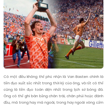
Có một điều không thể phủ nhận là Van Basten chính là
tiền đạo xuất sắc nhất trong thời kỳ của ông, và rất có thể
cũng là tiền đạo toàn diện nhất trong lịch sử bóng đá.
Ông có thể ghi bàn bằng chân trái, chân phải hoặc đánh
đầu, má trong hay má ngoài, trong hay ngoài vòng cấm