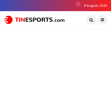
8 August, 2026