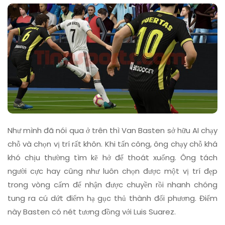
Như mình đã nói qua ở trên thì Van Basten sở hữu AI chạy
chỗ và chọn vị trí rất khôn. Khi tấn công, ông chạy chỗ khá
khó chịu thường tìm kẽ hở để thoát xuống. Ông tách
người cực hay cũng như luôn chọn được một vị trí đẹp
trong vòng cấm để nhận được chuyền rồi nhanh chóng
tung ra cú dứt điểm hạ gục thủ thành đối phương. Điểm
này Basten có nét tương đồng với Luis Suarez.