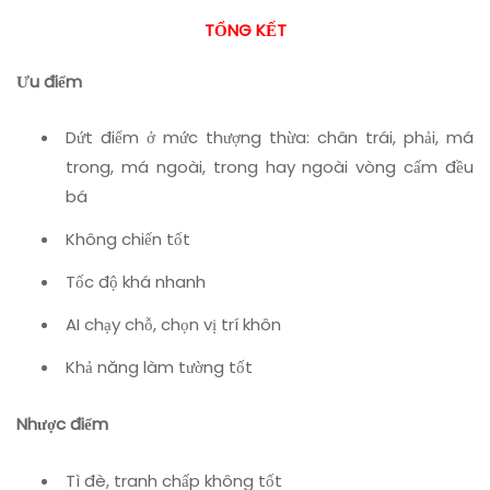
TỔNG KẾT
Ưu điểm
Dứt điểm ở mức thượng thừa: chân trái, phải, má
trong, má ngoài, trong hay ngoài vòng cấm đều
bá
Không chiến tốt
Tốc độ khá nhanh
AI chạy chỗ, chọn vị trí khôn
Khả năng làm tường tốt
Nhược điểm
Tì đè, tranh chấp không tốt