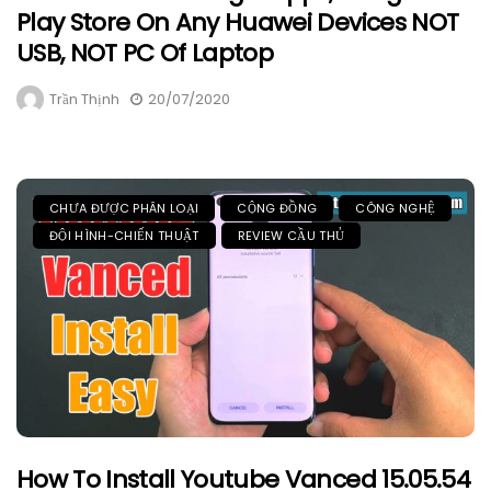
Play Store On Any Huawei Devices NOT
USB, NOT PC Of Laptop
Trần Thịnh
20/07/2020
CHƯA ĐƯỢC PHÂN LOẠI
CỘNG ĐỒNG
CÔNG NGHỆ
ĐỘI HÌNH-CHIẾN THUẬT
REVIEW CẦU THỦ
How To Install Youtube Vanced 15.05.54