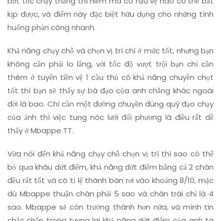
bứt tốc chạy thẳng thì hiếm mà có hậu vệ nào có thể bắt
kịp được, và điểm này đặc biệt hữu dụng cho những tình
huống phản công nhanh.
Khả năng chạy chỗ và chọn vị trí chỉ ở mức tốt, nhưng bạn
không cần phải lo lắng, với tốc độ vượt trội bạn chỉ cần
thêm ở tuyến tiền vệ 1 cầu thủ có khả năng chuyền chọt
tốt thì bạn sẽ thấy sự bá đạo của anh chẳng khác ngoài
đời là bao. Chỉ cần một đường chuyền đúng quỹ đạo chạy
của ảnh thì việc tung nóc lưới đối phương là điều rất dễ
thấy ở Mbappe TT.
Vừa nói đến khả năng chạy chỗ chọn vị trí thì sao có thể
bỏ qua khâu dứt điểm, khả năng dứt điểm bằng cả 2 chân
đều rất tốt và có tỉ lệ thành bàn rơi vào khoảng 8/10, mặc
dù Mbappe thuận chân phải 5 sao và chân trái chỉ là 4
sao. Mbappe sẽ còn trưởng thành hơn nữa, và mình tin
chắc chắn trong tương lai khả năng dứt điểm của anh ta