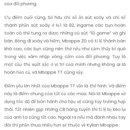
của đối phương.
Ưu điểm cuối cùng, Sở hữu chỉ số ẩn sút xoáy và chỉ số
thành phần sút xoáy ở lv.1 là 82, ingame các bạn hoàn
toàn có thể tung ra được những cú sút “lỗi game” và ghi
bàn. Bóng đi xoáy và hiểm, Mbappe ZD có tỉ lệ thành bàn
khá cao, các bạn cũng nên thử nếu như cảm thấy bí quá
trong việc xâm nhập vòng cấm của đối phương. Tuy là
một cầu thủ xuất sắc ở vị trí của mình nhưng không ai là
hoàn hảo cả, và Mbappe TT cũng vậy.
Điểm yếu lớn nhất của Mbappe TT vẫn là thể hình. Và điểm
này là điểm chung của tất cả các mùa. Nói là Mbappe sử
dụng tốc độ để bón hành cho hậu vệ cũng tùy trường hợp
thôi. Tất nhiên gặp những CB hàng tuyển thì tỉ lệ bị kéo lại
của anh ta cũng rất cao. Ngoài ra nếu mà đánh nhau tay
đôi thì phần thua nhiều hơn sẽ thuộc về Kylian Mbappe.