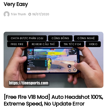
Very Easy
Trần Thịnh
19/07/2020
CHƯA ĐƯỢC PHÂN LOẠI
CỘNG ĐỒNG
CÔNG NGHỆ
FREE FIRE
REVIEW CẦU THỦ
TIN TỨC FO4
VIDEO
[Free Fire V18 Mod] Auto Headshot 100%,
Extreme Speed, No Update Error