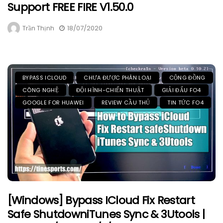
Support FREE FIRE V1.50.0
Trần Thịnh
18/07/2020
BYPASS ICLOUD
CHƯA ĐƯỢC PHÂN LOẠI
CỘNG ĐỒNG
CÔNG NGHỆ
ĐỘI HÌNH-CHIẾN THUẬT
GIẢI ĐẤU FO4
GOOGLE FOR HUAWEI
REVIEW CẦU THỦ
TIN TỨC FO4
[Windows] Bypass ICloud Fix Restart
Safe ShutdowniTunes Sync & 3Utools |