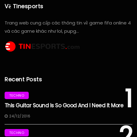
Về Tinesports
Trang web cung cấp các thông tin về game fifa online 4
và các game khác như lol, pupg…
Recent Posts
1
TECHNO
This Guitar Sound Is So Good And I Need It More
24/12/2016
2
TECHNO