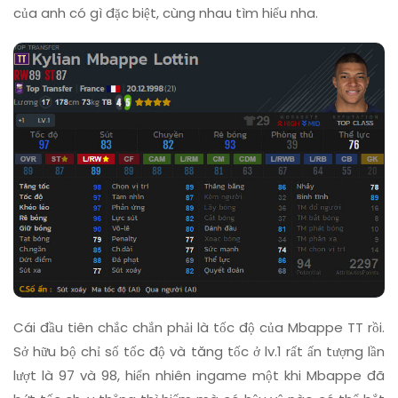
của anh có gì đặc biệt, cùng nhau tìm hiểu nha.
Cái đầu tiên chắc chắn phải là tốc độ của Mbappe TT rồi.
Sở hữu bộ chỉ số tốc độ và tăng tốc ở lv.1 rất ấn tượng lần
lượt là 97 và 98, hiển nhiên ingame một khi Mbappe đã