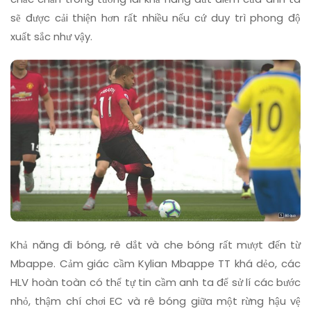
sẽ được cải thiện hơn rất nhiều nếu cứ duy trì phong độ
xuất sắc như vậy.
Khả năng đi bóng, rê dắt và che bóng rất mượt đến từ
Mbappe. Cảm giác cầm Kylian Mbappe TT khá dẻo, các
HLV hoàn toàn có thể tự tin cầm anh ta để sử lí các bước
nhỏ, thậm chí chơi EC và rê bóng giữa một rừng hậu vệ