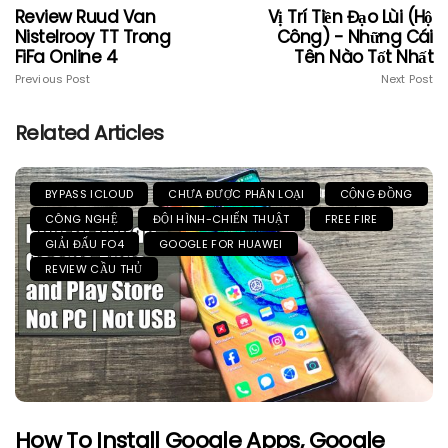
Review Ruud Van
Vị Trí Tiền Đạo Lùi (Hộ
Nistelrooy TT Trong
Công) - Những Cái
FiFa Online 4
Tên Nào Tốt Nhất
Previous Post
Next Post
Related Articles
BYPASS ICLOUD
CHƯA ĐƯỢC PHÂN LOẠI
CỘNG ĐỒNG
CÔNG NGHỆ
ĐỘI HÌNH-CHIẾN THUẬT
FREE FIRE
GIẢI ĐẤU FO4
GOOGLE FOR HUAWEI
REVIEW CẦU THỦ
How To Install Google Apps, Google