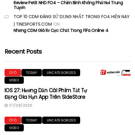
Review Petit NHD FO4 – Chiến Binh Không Phổi Nơi Trung
Tuyến
TOP 10 CDM ĐÁNG SỬ DỤNG NHẤT TRONG FO4 HIỆN NAY
| TINESPORTS.COM
ON
Những CDM Giá Rẻ Cực Chất Trong FiFa Online 4
Recent Posts
ÔTÔ
TODAY
UNCATEGORIZED
VIDEO
IOS 27: Hướng Dẫn Cài Phím Tắt Tự
Động Gia Hạn App Trên SideStore
07/08/2026
ÔTÔ
TODAY
UNCATEGORIZED
VIDEO