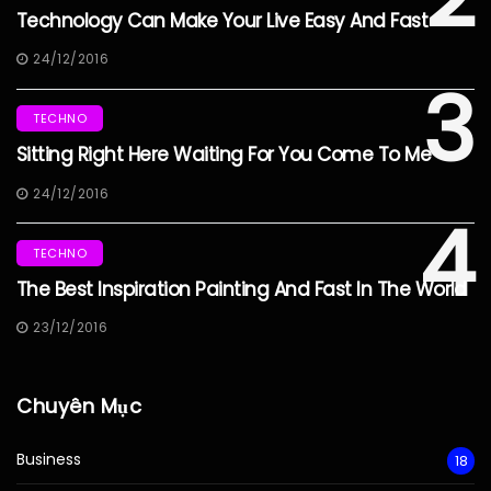
Technology Can Make Your Live Easy And Fast
24/12/2016
3
TECHNO
Sitting Right Here Waiting For You Come To Me
24/12/2016
4
TECHNO
The Best Inspiration Painting And Fast In The World
23/12/2016
Chuyên Mục
Business
18