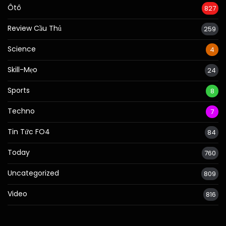
Ôtô
827
Review Cầu Thủ
259
Science
4
Skill-Mẹo
24
Sports
8
Techno
7
Tin Tức FO4
84
Today
760
Uncategorized
809
Video
816