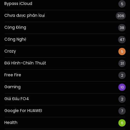
Bypass iCloud
5
Chưa được phân loại
306
Cộng Đồng
38
Công Nghệ
47
Crazy
5
Đội Hình-Chiến Thuật
31
Free Fire
2
Gaming
10
Giải Đấu FO4
2
Google For HUAWEI
7
Health
6