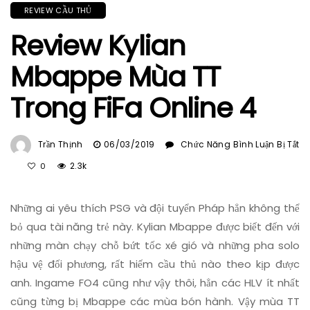
REVIEW CẦU THỦ
Review Kylian
Mbappe Mùa TT
Trong FiFa Online 4
Trần Thịnh
06/03/2019
Chức Năng Bình Luận Bị Tắt
Ở
2.3k
0
Review
Kylian
Những ai yêu thích PSG và đội tuyển Pháp hẳn không thể
Mbappe
Mùa
bỏ qua tài năng trẻ này. Kylian Mbappe được biết đến với
TT
những màn chạy chỗ bứt tốc xé gió và những pha solo
Trong
hậu vệ đối phương, rất hiếm cầu thủ nào theo kịp được
FiFa
anh. Ingame FO4 cũng như vậy thôi, hẳn các HLV ít nhất
Online
cũng từng bị Mbappe các mùa bón hành. Vậy mùa TT
4