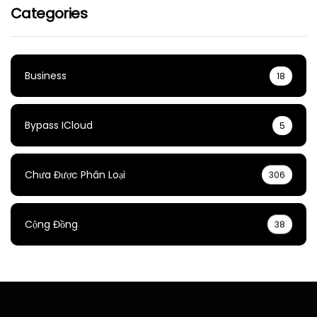
Categories
Business
18
Bypass ICloud
5
Chưa Được Phân Loại
306
Cộng Đồng
38