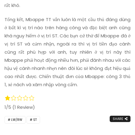
rất khó.
Tổng kết, Mbappe TT vẫn luôn là một cầu thủ đáng dùng
ở bất kì vị trí nào trên hàng công và đặc biệt anh cũng
khá nguy hiểm ở vị trí ST. Các bạn cứ thử để Mbappe đá ở
vị trí ST và cảm nhận, ngoài ra thì vị trí tiền đạo cánh
cũng rất phù hợp với anh, tuy nhiên ở vị trí này thì
Mbappe phải hoạt động nhiều hơn, phải đánh nhau với các
hậu vệ cánh nhanh nhẹn nên đôi lúc sẽ không đạt hiệu quả
cao nhất được. Chiến thuật đơn của Mbappe: công 3 thủ
1, xẻ nách và xâm nhập vòng cấm.
1/5
(1 Review)
SHARE
LW/RW
ST