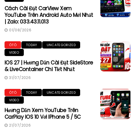
Cách Cài Đặt CarView Xem
YouTube Trên Android Auto Mới Nhất
| Zalo: 033.43.11.013
01/08/2026
ÔTÔ
TODAY
UNCATEGORIZED
VIDEO
IOS 27 | Hướng Dẫn Cài Đặt SideStore
& LiveContainer Chi Tiết Nhất
31/07/2026
ÔTÔ
TODAY
UNCATEGORIZED
VIDEO
Hướng Dẫn Xem YouTube Trên
CarPlay IOS 10 Với IPhone 5 / 5C
21/07/2026