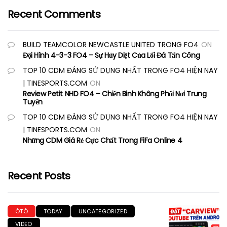
Recent Comments
BUILD TEAMCOLOR NEWCASTLE UNITED TRONG FO4
ON
Đội Hình 4-3-3 FO4 – Sự Hủy Diệt Của Lối Đá Tấn Công
TOP 10 CDM ĐÁNG SỬ DỤNG NHẤT TRONG FO4 HIỆN NAY
| TINESPORTS.COM
ON
Review Petit NHD FO4 – Chiến Binh Không Phổi Nơi Trung
Tuyến
TOP 10 CDM ĐÁNG SỬ DỤNG NHẤT TRONG FO4 HIỆN NAY
| TINESPORTS.COM
ON
Những CDM Giá Rẻ Cực Chất Trong FiFa Online 4
Recent Posts
ÔTÔ
TODAY
UNCATEGORIZED
VIDEO