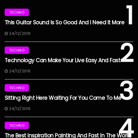
1
TECHNO
This Guitar Sound Is So Good And I Need It More
24/12/2016
2
TECHNO
Technology Can Make Your Live Easy And Fast
24/12/2016
3
TECHNO
Sitting Right Here Waiting For You Come To Me
24/12/2016
4
TECHNO
The Best Inspiration Painting And Fast In The World