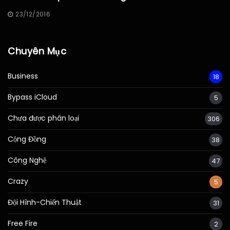
23/12/2016
Chuyên Mục
Business
18
Bypass iCloud
5
Chưa được phân loại
306
Cộng Đồng
38
Công Nghệ
47
Crazy
5
Đội Hình-Chiến Thuật
31
Free Fire
2