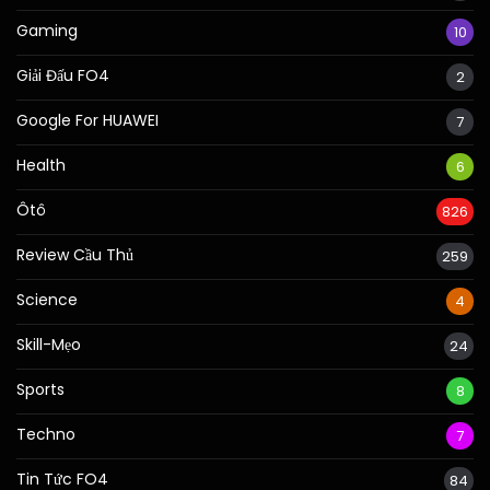
Gaming
10
Giải Đấu FO4
2
Google For HUAWEI
7
Health
6
Ôtô
826
Review Cầu Thủ
259
Science
4
Skill-Mẹo
24
Sports
8
Techno
7
Tin Tức FO4
84