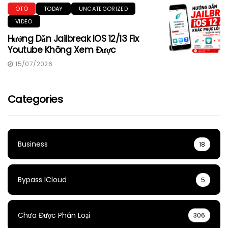
ÔTÔ
TODAY
UNCATEGORIZED
VIDEO
Hướng Dẫn Jailbreak IOS 12/13 Fix
Youtube Không Xem Được
15/07/2026
Categories
Business
18
Bypass ICloud
5
Chưa Được Phân Loại
306