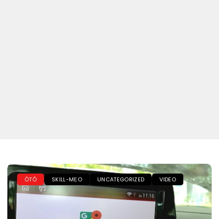
ÔTÔ
SKILL-MẸO
UNCATEGORIZED
VIDEO