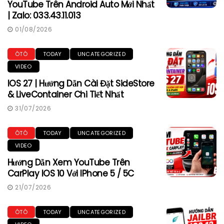
YouTube Trên Android Auto Mới Nhất
| Zalo: 033.43.11.013
01/08/2026
ÔTÔ
TODAY
UNCATEGORIZED
VIDEO
IOS 27 | Hướng Dẫn Cài Đặt SideStore
& LiveContainer Chi Tiết Nhất
31/07/2026
ÔTÔ
TODAY
UNCATEGORIZED
VIDEO
Hướng Dẫn Xem YouTube Trên
CarPlay IOS 10 Với IPhone 5 / 5C
21/07/2026
ÔTÔ
TODAY
UNCATEGORIZED