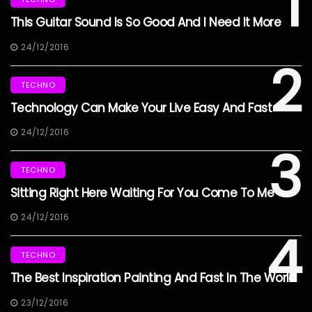
1
This Guitar Sound Is So Good And I Need It More
24/12/2016
2
TECHNO
Technology Can Make Your Live Easy And Fast
24/12/2016
3
TECHNO
Sitting Right Here Waiting For You Come To Me
24/12/2016
4
TECHNO
The Best Inspiration Painting And Fast In The World
23/12/2016