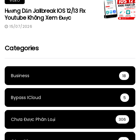
VIDEO
Hướng Dẫn Jailbreak IOS 12/13 Fix
Youtube Không Xem Được
15/07/2026
Categories
Business
18
Bypass ICloud
5
Chưa Được Phân Loại
306