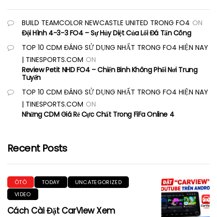
BUILD TEAMCOLOR NEWCASTLE UNITED TRONG FO4
ON
Đội Hình 4-3-3 FO4 – Sự Hủy Diệt Của Lối Đá Tấn Công
TOP 10 CDM ĐÁNG SỬ DỤNG NHẤT TRONG FO4 HIỆN NAY
| TINESPORTS.COM
ON
Review Petit NHD FO4 – Chiến Binh Không Phổi Nơi Trung
Tuyến
TOP 10 CDM ĐÁNG SỬ DỤNG NHẤT TRONG FO4 HIỆN NAY
| TINESPORTS.COM
ON
Những CDM Giá Rẻ Cực Chất Trong FiFa Online 4
Recent Posts
ÔTÔ
TODAY
UNCATEGORIZED
VIDEO
Cách Cài Đặt CarView Xem