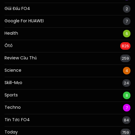
Giải Đấu FO4
2
Google For HUAWEI
7
Health
6
Ôtô
826
Review Cầu Thủ
259
Science
4
Skill-Mẹo
24
Sports
8
Techno
7
Tin Tức FO4
84
Today
759