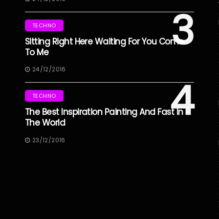
3
TECHNO
Sitting Right Here Waiting For You Come
To Me
24/12/2016
4
TECHNO
The Best Inspiration Painting And Fast In
The World
23/12/2016