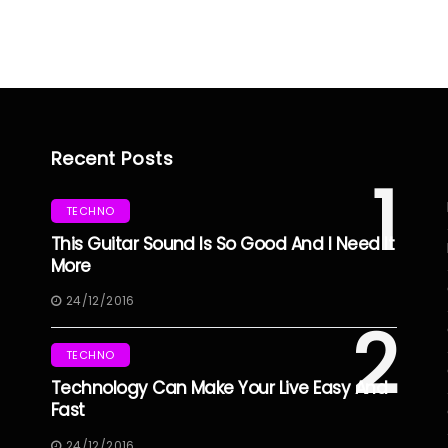
Recent Posts
1
TECHNO
This Guitar Sound Is So Good And I Need It
More
24/12/2016
2
TECHNO
Technology Can Make Your Live Easy And
Fast
24/12/2016