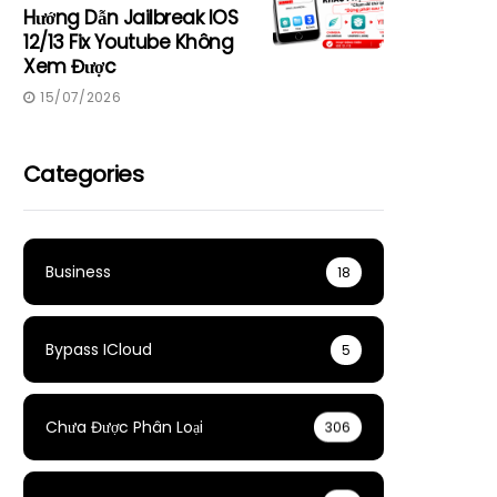
Hướng Dẫn Jailbreak IOS
12/13 Fix Youtube Không
Xem Được
15/07/2026
Categories
Business
18
Bypass ICloud
5
Chưa Được Phân Loại
306