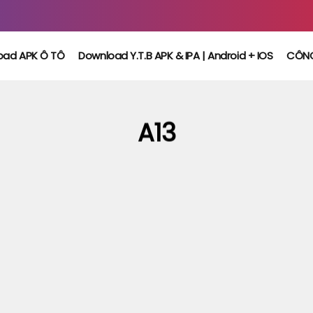
oad APK Ô TÔ
Download Y.T.B APK & IPA | Android + IOS
CÔN
A13