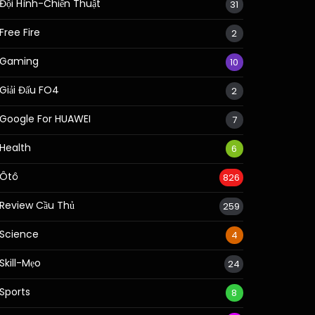
Đội Hình-Chiến Thuật
31
Free Fire
2
Gaming
10
Giải Đấu FO4
2
Google For HUAWEI
7
Health
6
Ôtô
826
Review Cầu Thủ
259
Science
4
Skill-Mẹo
24
Sports
8