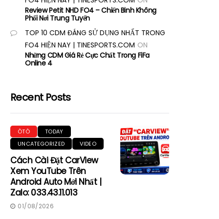
FO4 HIỆN NAY | TINESPORTS.COM
ON
Review Petit NHD FO4 – Chiến Binh Không
Phổi Nơi Trung Tuyến
TOP 10 CDM ĐÁNG SỬ DỤNG NHẤT TRONG
FO4 HIỆN NAY | TINESPORTS.COM
ON
Những CDM Giá Rẻ Cực Chất Trong FiFa
Online 4
Recent Posts
ÔTÔ
TODAY
UNCATEGORIZED
VIDEO
Cách Cài Đặt CarView
Xem YouTube Trên
Android Auto Mới Nhất |
Zalo: 033.43.11.013
01/08/2026