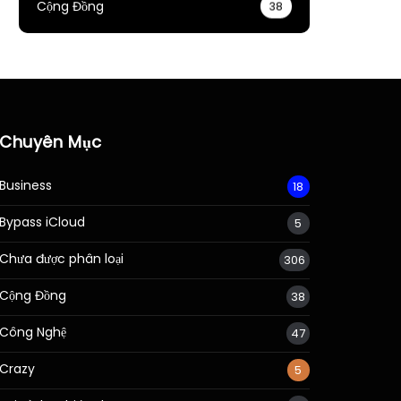
Cộng Đồng
38
Chuyên Mục
Business
18
Bypass iCloud
5
Chưa được phân loại
306
Cộng Đồng
38
Công Nghệ
47
Crazy
5