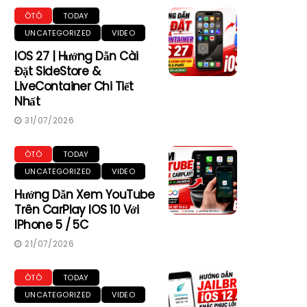
ÔTÔ
TODAY
UNCATEGORIZED
VIDEO
IOS 27 | Hướng Dẫn Cài
Đặt SideStore &
LiveContainer Chi Tiết
Nhất
31/07/2026
ÔTÔ
TODAY
UNCATEGORIZED
VIDEO
Hướng Dẫn Xem YouTube
Trên CarPlay IOS 10 Với
IPhone 5 / 5C
21/07/2026
ÔTÔ
TODAY
UNCATEGORIZED
VIDEO