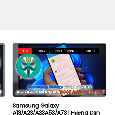
ÔTÔ
TODAY
UNCATEGORIZED
VIDEO
Samsung Galaxy
A13/A23/A33A53/A73 | Hướng Dẫn