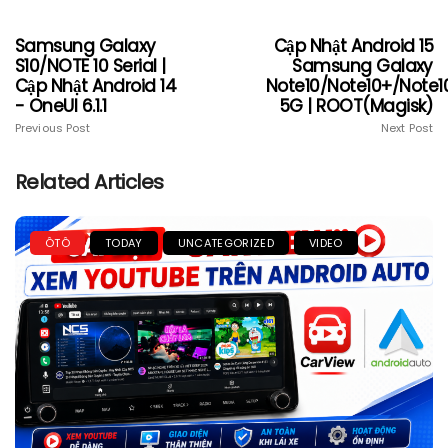
Samsung Galaxy
Cập Nhật Android 15
S10/NOTE 10 Serial |
Samsung Galaxy
Cập Nhật Android 14
Note10/Note10+/Note1
- OneUI 6.1.1
5G | ROOT(Magisk)
Previous Post
Next Post
Related Articles
ÔTÔ
TODAY
UNCATEGORIZED
VIDEO