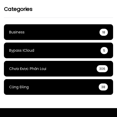
Categories
Business
18
Bypass ICloud
5
Chưa Được Phân Loại
306
Cộng Đồng
38