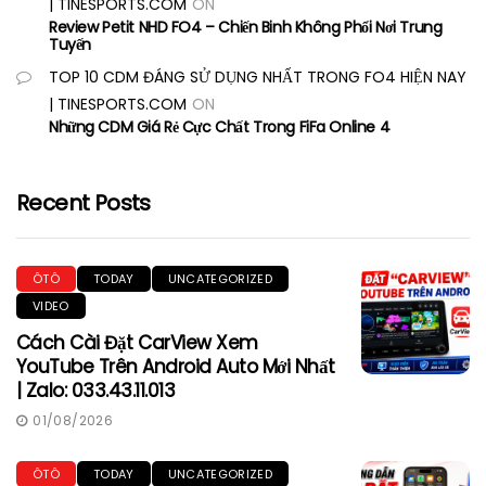
| TINESPORTS.COM
ON
Review Petit NHD FO4 – Chiến Binh Không Phổi Nơi Trung
Tuyến
TOP 10 CDM ĐÁNG SỬ DỤNG NHẤT TRONG FO4 HIỆN NAY
| TINESPORTS.COM
ON
Những CDM Giá Rẻ Cực Chất Trong FiFa Online 4
Recent Posts
ÔTÔ
TODAY
UNCATEGORIZED
VIDEO
Cách Cài Đặt CarView Xem
YouTube Trên Android Auto Mới Nhất
| Zalo: 033.43.11.013
01/08/2026
ÔTÔ
TODAY
UNCATEGORIZED