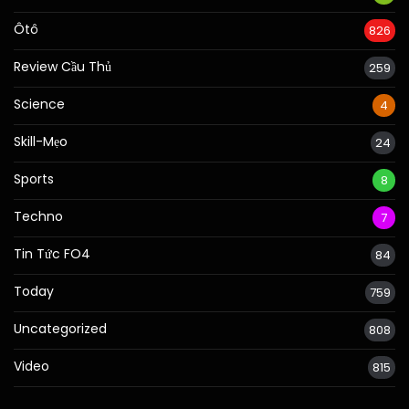
Ôtô
826
Review Cầu Thủ
259
Science
4
Skill-Mẹo
24
Sports
8
Techno
7
Tin Tức FO4
84
Today
759
Uncategorized
808
Video
815