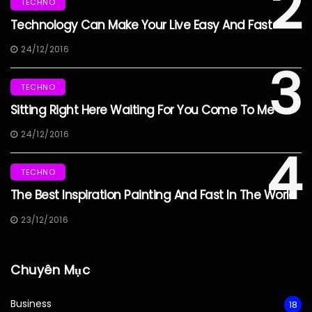
2
TECHNO
Technology Can Make Your Live Easy And Fast
24/12/2016
3
TECHNO
Sitting Right Here Waiting For You Come To Me
24/12/2016
4
TECHNO
The Best Inspiration Painting And Fast In The World
23/12/2016
Chuyên Mục
Business
18