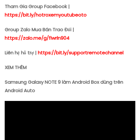
Tham Gia Group Facebook |
https://bit.ly/hotroxemyoutubeoto
Group Zalo Mua Bán Trao Đổi |
https://zalo.me/g/fiwrln904
Liên hệ hỗ trợ |
https://bit.ly/supportremotechannel
XEM THÊM
Samsung Galaxy NOTE 9 làm Android Box dùng trên
Android Auto