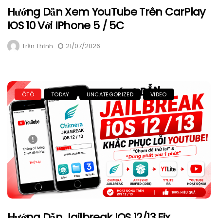
Hướng Dẫn Xem YouTube Trên CarPlay
IOS 10 Với IPhone 5 / 5C
Trần Thịnh
21/07/2026
ÔTÔ
TODAY
UNCATEGORIZED
VIDEO
Hướng Dẫn Jailbreak IOS 12/13 Fix