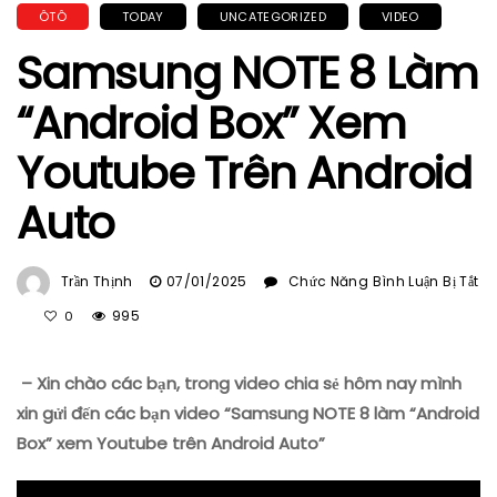
ÔTÔ
TODAY
UNCATEGORIZED
VIDEO
Samsung NOTE 8 Làm
“Android Box” Xem
Youtube Trên Android
Auto
Trần Thịnh
07/01/2025
Chức Năng Bình Luận Bị Tắt
Ở
995
0
Samsung
NOTE
– Xin chào các bạn, trong video chia sẻ hôm nay mình
8
Làm
xin gửi đến các bạn video “Samsung NOTE 8 làm “Android
“Android
Box” xem Youtube trên Android Auto”
Box”
Xem