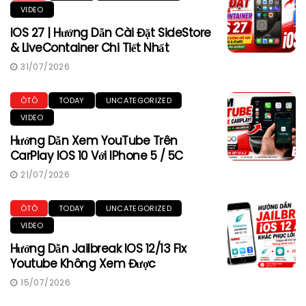
VIDEO
IOS 27 | Hướng Dẫn Cài Đặt SideStore
& LiveContainer Chi Tiết Nhất
31/07/2026
ÔTÔ
TODAY
UNCATEGORIZED
VIDEO
Hướng Dẫn Xem YouTube Trên
CarPlay IOS 10 Với IPhone 5 / 5C
21/07/2026
ÔTÔ
TODAY
UNCATEGORIZED
VIDEO
Hướng Dẫn Jailbreak IOS 12/13 Fix
Youtube Không Xem Được
15/07/2026