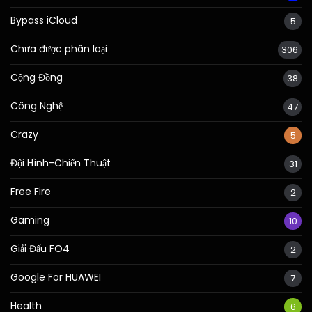
Bypass iCloud
5
Chưa được phân loại
306
Cộng Đồng
38
Công Nghệ
47
Crazy
5
Đội Hình-Chiến Thuật
31
Free Fire
2
Gaming
10
Giải Đấu FO4
2
Google For HUAWEI
7
Health
6