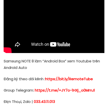
Youtube
Trên
Android
Auto
Samsung NOTE 8 làm “Android Box” xem Youtube trên
Android Auto
Đăng ký theo dõi kênh :
https://bit.ly/RemoteTube
Group Telegram:
https://t.me/+JY7o-1HXj_o0MmJl
Điện Thoại, Zalo |
033.43.11.013