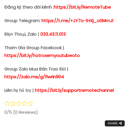
Đăng ký theo dõi kênh :
https://bit.ly/RemoteTube
Group Telegram:
https://t.me/+JY7o-1HXj_o0MmJl
Điện Thoại, Zalo |
033.43.11.013
Tham Gia Group Facebook |
https://bit.ly/hotroxemyoutubeoto
Group Zalo Mua Bán Trao Đổi |
https://zalo.me/g/fiwrln904
Liên hệ hỗ trợ |
https://bit.ly/supportremotechannel
0/5
(0 Reviews)
SHARE