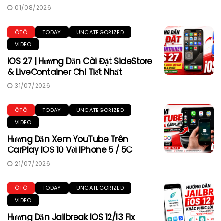
01/08/2026
ÔTÔ
TODAY
UNCATEGORIZED
VIDEO
IOS 27 | Hướng Dẫn Cài Đặt SideStore
& LiveContainer Chi Tiết Nhất
31/07/2026
ÔTÔ
TODAY
UNCATEGORIZED
VIDEO
Hướng Dẫn Xem YouTube Trên
CarPlay IOS 10 Với IPhone 5 / 5C
21/07/2026
ÔTÔ
TODAY
UNCATEGORIZED
VIDEO
Hướng Dẫn Jailbreak IOS 12/13 Fix