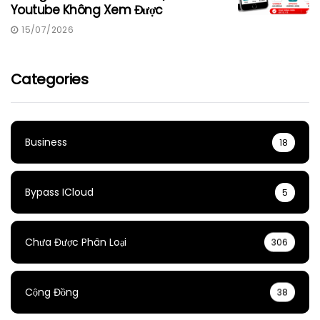
Youtube Không Xem Được
15/07/2026
Categories
Business
18
Bypass ICloud
5
Chưa Được Phân Loại
306
Cộng Đồng
38