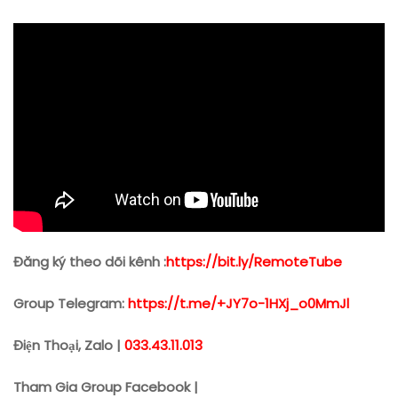
Đăng ký theo dõi kênh :
https://bit.ly/RemoteTube
Group Telegram:
https://t.me/+JY7o-1HXj_o0MmJl
Điện Thoại, Zalo |
033.43.11.013
Tham Gia Group Facebook |