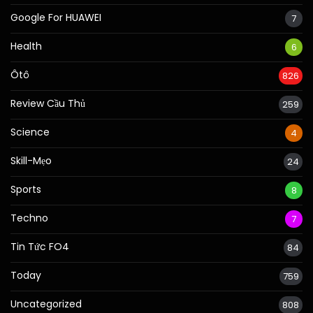
Google For HUAWEI
7
Health
6
Ôtô
826
Review Cầu Thủ
259
Science
4
Skill-Mẹo
24
Sports
8
Techno
7
Tin Tức FO4
84
Today
759
Uncategorized
808