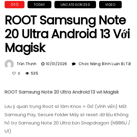
ÔTÔ
TODAY
UNCATEGORIZED
VIDEO
ROOT Samsung Note
20 Ultra Android 13 Với
Magisk
Trần Thịnh
10/01/2026
Chức Năng Bình Luận Bị Tắt
Ở
535
0
ROOT
Samsung
ROOT Samsung Note 20 Ultra Android 13 với Magisk
Note
20
Lưu ý quan trọng Root sẽ làm Knox = 0x1 (vĩnh viễn) Mất
Ultra
Android
Samsung Pay, Secure Folder Máy sẽ reset dữ liệu Không
13
hỗ trợ Samsung Note 20 Ultra bản Snapdragon (N986U /
Với
U1)
Magisk