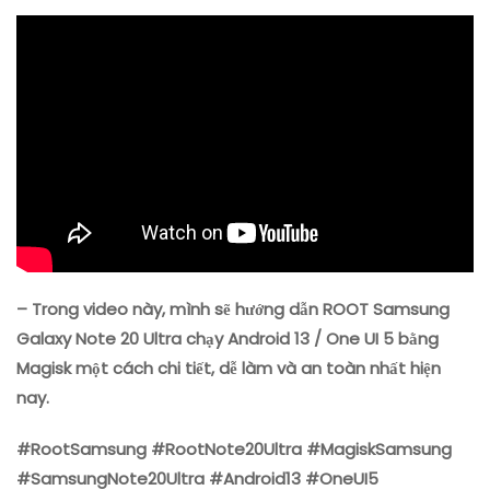
– Trong video này, mình sẽ hướng dẫn ROOT Samsung
Galaxy Note 20 Ultra chạy Android 13 / One UI 5 bằng
Magisk một cách chi tiết, dễ làm và an toàn nhất hiện
nay.
#RootSamsung #RootNote20Ultra #MagiskSamsung
#SamsungNote20Ultra #Android13 #OneUI5