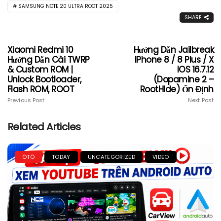
SAMSUNG NOTE 20 ULTRA ROOT 2025
SHARE
Xiaomi Redmi 10
Hướng Dẫn Jailbreak
Hướng Dẫn Cài TWRP
IPhone 8 / 8 Plus / X
& Custom ROM |
IOS 16.7.12
Unlock Bootloader,
(Dopamine 2 –
Flash ROM, ROOT
RootHide) Ổn Định
Previous Post
Next Post
Related Articles
ÔTÔ
TODAY
UNCATEGORIZED
VIDEO