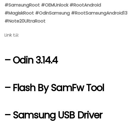
#SamsungRoot #OEMUnlock #RootAndroid
#MagiskRoot #OdinSamsung #RootSamsungAndroid13
#Note20UltraRoot
Link tải:
– Odin 3.14.4
– Flash By SamFw Tool
– Samsung USB Driver