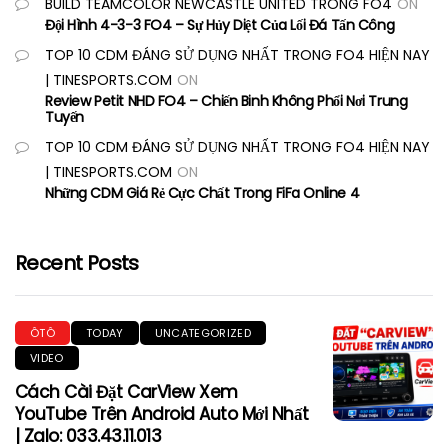
BUILD TEAMCOLOR NEWCASTLE UNITED TRONG FO4
ON
Đội Hình 4-3-3 FO4 – Sự Hủy Diệt Của Lối Đá Tấn Công
TOP 10 CDM ĐÁNG SỬ DỤNG NHẤT TRONG FO4 HIỆN NAY
| TINESPORTS.COM
ON
Review Petit NHD FO4 – Chiến Binh Không Phổi Nơi Trung
Tuyến
TOP 10 CDM ĐÁNG SỬ DỤNG NHẤT TRONG FO4 HIỆN NAY
| TINESPORTS.COM
ON
Những CDM Giá Rẻ Cực Chất Trong FiFa Online 4
Recent Posts
ÔTÔ
TODAY
UNCATEGORIZED
VIDEO
Cách Cài Đặt CarView Xem
YouTube Trên Android Auto Mới Nhất
| Zalo: 033.43.11.013