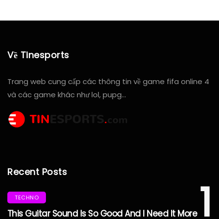
Về Tinesports
Trang web cung cấp các thông tin về game fifa online 4
và các game khác như lol, pupg…
Recent Posts
1
TECHNO
This Guitar Sound Is So Good And I Need It More