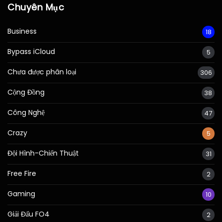
Chuyên Mục
Business
18
Bypass iCloud
5
Chưa được phân loại
306
Cộng Đồng
38
Công Nghệ
47
Crazy
5
Đội Hình-Chiến Thuật
31
Free Fire
2
Gaming
10
Giải Đấu FO4
2