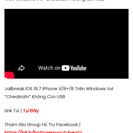
Trên
Windows
Vơi
“Checkra1n”
Không
Cần
USB
Jailbreak iOS 16.7 iPhone X/8+/8 Trên Windows Vơi
“Checkra1n” Không Cần USB
Link Tải |
Tại Đây
Tham Gia Group Hỗ Trợ Facebook |
https://bit.ly/hotroxemyoutubeoto