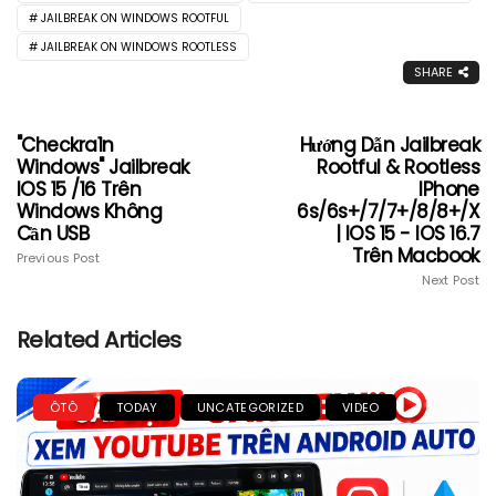
JAILBREAK ON WINDOWS ROOTFUL
JAILBREAK ON WINDOWS ROOTLESS
SHARE
"Checkra1n
Hướng Dẫn Jailbreak
Windows" Jailbreak
Rootful & Rootless
IOS 15 /16 Trên
IPhone
Windows Không
6s/6s+/7/7+/8/8+/X
Cần USB
| IOS 15 - IOS 16.7
Trên Macbook
Previous Post
Next Post
Related Articles
ÔTÔ
TODAY
UNCATEGORIZED
VIDEO