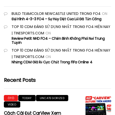
BUILD TEAMCOLOR NEWCASTLE UNITED TRONG FO4
ON
Đội Hình 4-3-3 FO4 – Sự Hủy Diệt Của Lối Đá Tấn Công
TOP 10 CDM ĐÁNG SỬ DỤNG NHẤT TRONG FO4 HIỆN NAY
| TINESPORTS.COM
ON
Review Petit NHD FO4 – Chiến Binh Không Phổi Nơi Trung
Tuyến
TOP 10 CDM ĐÁNG SỬ DỤNG NHẤT TRONG FO4 HIỆN NAY
| TINESPORTS.COM
ON
Những CDM Giá Rẻ Cực Chất Trong FiFa Online 4
Recent Posts
ÔTÔ
TODAY
UNCATEGORIZED
VIDEO
Cách Cài Đặt CarView Xem