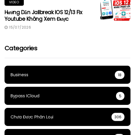
VIDEO
Hướng Dẫn Jailbreak IOS 12/13 Fix
Youtube Không Xem Được
15/07/2026
Categories
Business
18
Bypass ICloud
5
Chưa Được Phân Loại
306