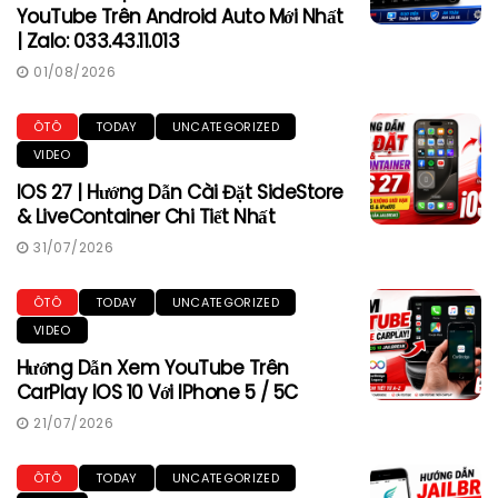
YouTube Trên Android Auto Mới Nhất
| Zalo: 033.43.11.013
01/08/2026
ÔTÔ
TODAY
UNCATEGORIZED
VIDEO
IOS 27 | Hướng Dẫn Cài Đặt SideStore
& LiveContainer Chi Tiết Nhất
31/07/2026
ÔTÔ
TODAY
UNCATEGORIZED
VIDEO
Hướng Dẫn Xem YouTube Trên
CarPlay IOS 10 Với IPhone 5 / 5C
21/07/2026
ÔTÔ
TODAY
UNCATEGORIZED