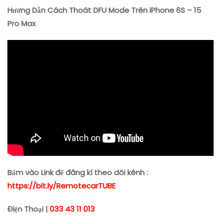
Hướng Dẫn Cách Thoát DFU Mode Trên iPhone 6S – 15
Pro Max
Bấm vào Link để đăng kí theo dõi kênh :
https://bit.ly/RemotecarTUBE
Điện Thoại |
033 43 11 013