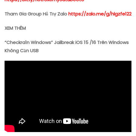
Tham Gia Group Hỗ Trợ Zalo
https://zalo.me/g/hlgzfe122
XEM THÊM
“Checkra1n Windows” Jailbreak iOS 15 /16 Trên Windows
Không Cần USB