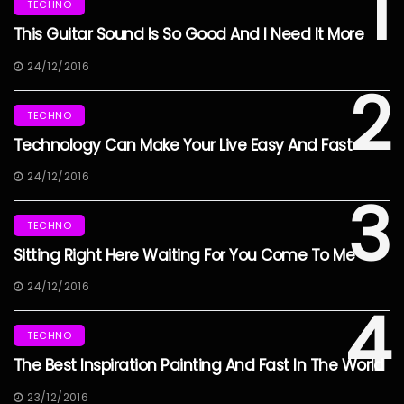
1
TECHNO
This Guitar Sound Is So Good And I Need It More
24/12/2016
2
TECHNO
Technology Can Make Your Live Easy And Fast
24/12/2016
3
TECHNO
Sitting Right Here Waiting For You Come To Me
24/12/2016
4
TECHNO
The Best Inspiration Painting And Fast In The World
23/12/2016