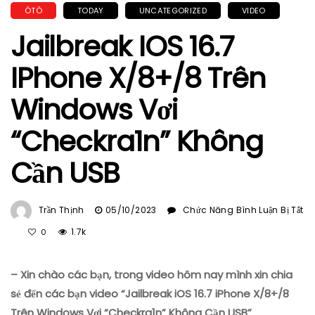
ÔTÔ
TODAY
UNCATEGORIZED
VIDEO
Jailbreak IOS 16.7
IPhone X/8+/8 Trên
Windows Vơi
“Checkra1n” Không
Cần USB
Trần Thịnh
05/10/2023
Chức Năng Bình Luận Bị Tắt
Ở
1.7k
0
Jailbreak
IOS
– Xin chào các bạn, trong video hôm nay mình xin chia
16.7
IPhone
sẻ đến các bạn video “Jailbreak iOS 16.7 iPhone X/8+/8
X/8+/8
Trên Windows Vơi “Checkra1n” Không Cần USB”