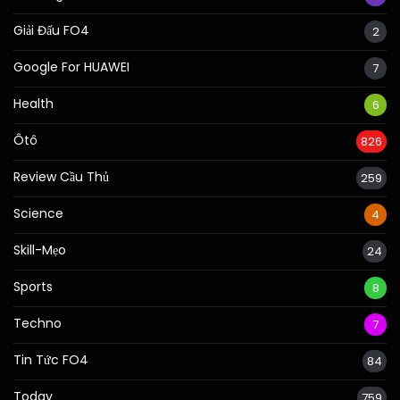
Giải Đấu FO4
2
Google For HUAWEI
7
Health
6
Ôtô
826
Review Cầu Thủ
259
Science
4
Skill-Mẹo
24
Sports
8
Techno
7
Tin Tức FO4
84
Today
759