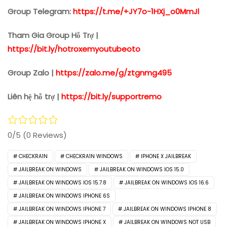
Group Telegram:
https://t.me/+JY7o-1HXj_o0MmJl
Tham Gia Group Hỗ Trợ |
https://bit.ly/hotroxemyoutubeoto
Group Zalo |
https://zalo.me/g/ztgnmg495
Liên hệ hỗ trợ |
https://bit.ly/supportremo
0/5
(0 Reviews)
CHECKRA1N
CHECKRA1N WINDOWS
IPHONE X JAILBREAK
JAILBREAK ON WINDOWS
JAILBREAK ON WINDOWS IOS 15.0
JAILBREAK ON WINDOWS IOS 15.7.8
JAILBREAK ON WINDOWS IOS 16.6
JAILBREAK ON WINDOWS IPHONE 6S
JAILBREAK ON WINDOWS IPHONE 7
JAILBREAK ON WINDOWS IPHONE 8
JAILBREAK ON WINDOWS IPHONE X
JAILBREAK ON WINDOWS NOT USB